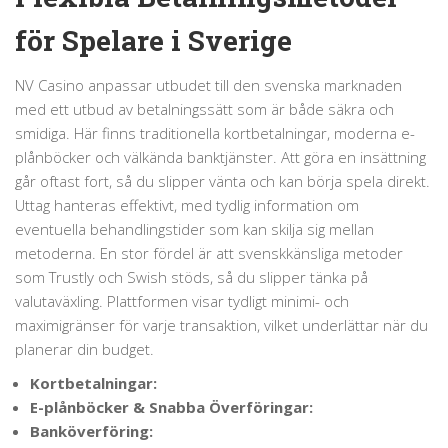
för Spelare i Sverige
NV Casino anpassar utbudet till den svenska marknaden
med ett utbud av betalningssätt som är både säkra och
smidiga. Här finns traditionella kortbetalningar, moderna e-
plånböcker och välkända banktjänster. Att göra en insättning
går oftast fort, så du slipper vänta och kan börja spela direkt.
Uttag hanteras effektivt, med tydlig information om
eventuella behandlingstider som kan skilja sig mellan
metoderna. En stor fördel är att svenskkänsliga metoder
som Trustly och Swish stöds, så du slipper tänka på
valutaväxling. Plattformen visar tydligt minimi- och
maximigränser för varje transaktion, vilket underlättar när du
planerar din budget.
Kortbetalningar:
E-plånböcker & Snabba Överföringar:
Banköverföring: