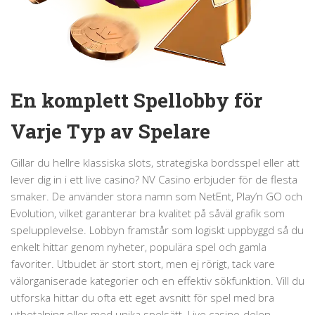
En komplett Spellobby för
Varje Typ av Spelare
Gillar du hellre klassiska slots, strategiska bordsspel eller att
lever dig in i ett live casino? NV Casino erbjuder för de flesta
smaker. De använder stora namn som NetEnt, Play’n GO och
Evolution, vilket garanterar bra kvalitet på såväl grafik som
spelupplevelse. Lobbyn framstår som logiskt uppbyggd så du
enkelt hittar genom nyheter, populära spel och gamla
favoriter. Utbudet är stort stort, men ej rörigt, tack vare
välorganiserade kategorier och en effektiv sökfunktion. Vill du
utforska hittar du ofta ett eget avsnitt för spel med bra
utbetalning eller med unika spelsätt. Live casino-delen