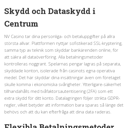
Skydd och Dataskydd i
Centrum
NV Casino tar dina personliga- och betaluppgifter på allra
största allvar. Plattformen nyttjar sofistikerad SSL-kryptering,
samma typ av teknik som skyddar bankärenden online, för
att säkra all dataöverföring. Alla betalningsmetoder
kontrolleras noggrant. Spelarnas pengar lagras på separata,
skyddade konton, isolerade från casinots egna operativa
medel. Det här skyddar dina insättningar även om företaget
skulle komma i ekonomiska svårigheter. Ytterligare-säkerhet
tillhandahålls med tvåfaktorsautentisering (2FA) som ett
extra skydd för ditt konto. Datalagringen följer strikta GDPR-
regler, vilket betyder att information bara sparas så länge det
behövs och att du kan efterfråga att dina data raderas.
Flexibla Betalningsmetoder