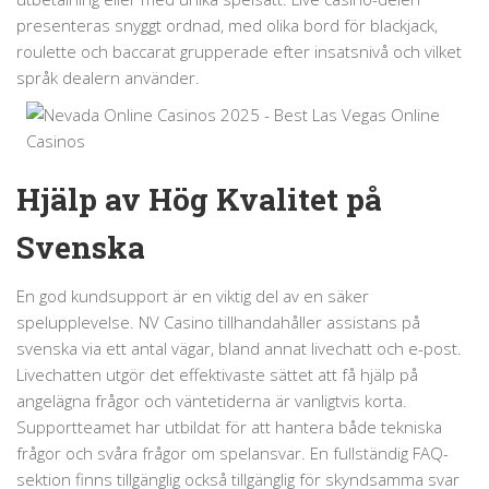
presenteras snyggt ordnad, med olika bord för blackjack,
roulette och baccarat grupperade efter insatsnivå och vilket
språk dealern använder.
Hjälp av Hög Kvalitet på
Svenska
En god kundsupport är en viktig del av en säker
spelupplevelse. NV Casino tillhandahåller assistans på
svenska via ett antal vägar, bland annat livechatt och e-post.
Livechatten utgör det effektivaste sättet att få hjälp på
angelägna frågor och väntetiderna är vanligtvis korta.
Supportteamet har utbildat för att hantera både tekniska
frågor och svåra frågor om spelansvar. En fullständig FAQ-
sektion finns tillgänglig också tillgänglig för skyndsamma svar