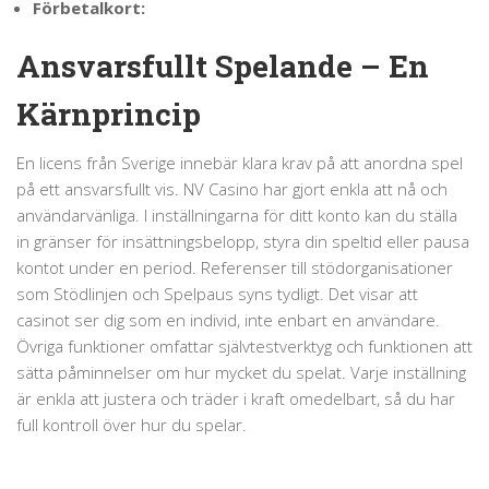
Förbetalkort:
Ansvarsfullt Spelande – En
Kärnprincip
En licens från Sverige innebär klara krav på att anordna spel
på ett ansvarsfullt vis. NV Casino har gjort enkla att nå och
användarvänliga. I inställningarna för ditt konto kan du ställa
in gränser för insättningsbelopp, styra din speltid eller pausa
kontot under en period. Referenser till stödorganisationer
som Stödlinjen och Spelpaus syns tydligt. Det visar att
casinot ser dig som en individ, inte enbart en användare.
Övriga funktioner omfattar självtestverktyg och funktionen att
sätta påminnelser om hur mycket du spelat. Varje inställning
är enkla att justera och träder i kraft omedelbart, så du har
full kontroll över hur du spelar.