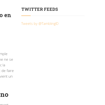
TWITTER FEEDS
o en
Tweets by @TamblingID
imple
ne ne se
c la
 de faire
vient un
ino
lement