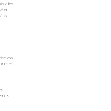
ituelles.
sé et
lébrer
rise vos
urité et
rs
tes un