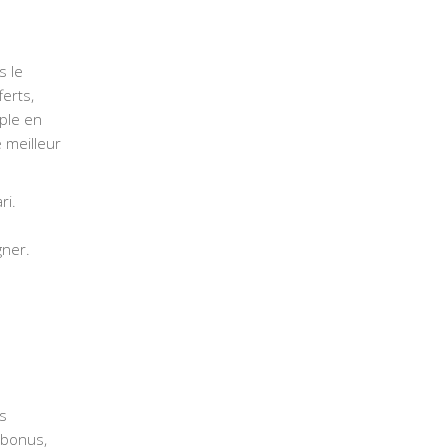
s le
erts,
mple en
 meilleur
ri.
gner.
es
 bonus,