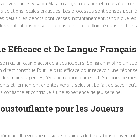
avec vos cartes Visa ou Mastercard, via des portefeuilles électron
res solutions locales pratiques. Les processus sont pensés pour ê
es délais : les dépôts sont versés instantanément, tandis que les 
les vérifications de sécurité passées. Cette fluidité dans les tran
de Efficace et De Langue Français
 le soin qu’un casino accorde à ses joueurs. Spingranny offre un su
n direct constitue l’outil le plus efficace pour recevoir une répons
ndes moins urgentes, l’équipe répond par email. Au cours de me
nts et fermement orientés vers la solution. Le fait de savoir qu’
a confiance et contribue à une expérience de jeu sereine.
oustouflante pour les Joueurs
’impact. Il regroupe plusieurs dizaines de titres, tous provenant