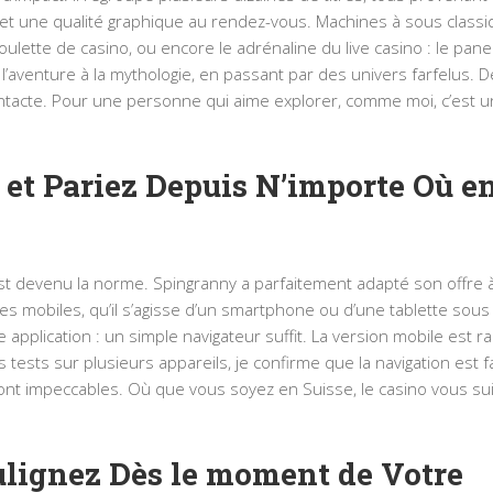
 et une qualité graphique au rendez-vous. Machines à sous classi
lette de casino, ou encore le adrénaline du live casino : le pane
 l’aventure à la mythologie, en passant par des univers farfelus. D
e intacte. Pour une personne qui aime explorer, comme moi, c’est 
 et Pariez Depuis N’importe Où e
est devenu la norme. Spingranny a parfaitement adapté son offre 
es mobiles, qu’il s’agisse d’un smartphone ou d’une tablette sous
pplication : un simple navigateur suffit. La version mobile est ra
 tests sur plusieurs appareils, je confirme que la navigation est fa
ont impeccables. Où que vous soyez en Suisse, le casino vous suit
oulignez Dès le moment de Votre