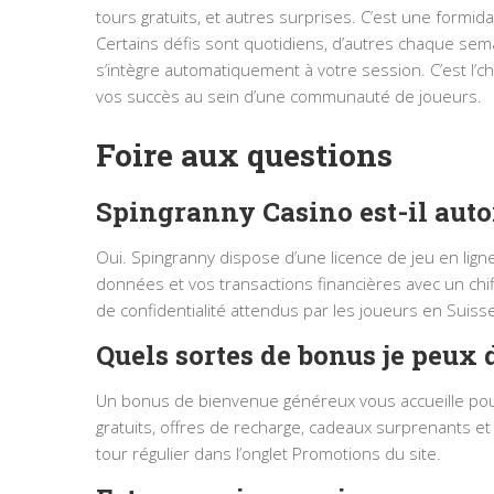
tours gratuits, et autres surprises. C’est une formid
Certains défis sont quotidiens, d’autres chaque sema
s’intègre automatiquement à votre session. C’est l’
vos succès au sein d’une communauté de joueurs.
Foire aux questions
Spingranny Casino est-il autor
Oui. Spingranny dispose d’une licence de jeu en ligne
données et vos transactions financières avec un chi
de confidentialité attendus par les joueurs en Suiss
Quels sortes de bonus je peux
Un bonus de bienvenue généreux vous accueille pour 
gratuits, offres de recharge, cadeaux surprenants et
tour régulier dans l’onglet Promotions du site.