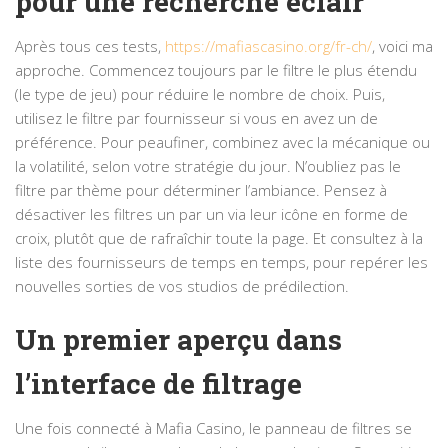
pour une recherche éclair
Après tous ces tests,
https://mafiascasino.org/fr-ch/
, voici ma
approche. Commencez toujours par le filtre le plus étendu
(le type de jeu) pour réduire le nombre de choix. Puis,
utilisez le filtre par fournisseur si vous en avez un de
préférence. Pour peaufiner, combinez avec la mécanique ou
la volatilité, selon votre stratégie du jour. N’oubliez pas le
filtre par thème pour déterminer l’ambiance. Pensez à
désactiver les filtres un par un via leur icône en forme de
croix, plutôt que de rafraîchir toute la page. Et consultez à la
liste des fournisseurs de temps en temps, pour repérer les
nouvelles sorties de vos studios de prédilection.
Un premier aperçu dans
l’interface de filtrage
Une fois connecté à Mafia Casino, le panneau de filtres se