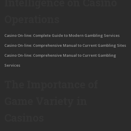
Intelligence on Casino
Operations
Casino On-line: Complete Guide to Modern Gambling Services
Casino On-line: Comprehensive Manual to Current Gambling Sites
Casino On-line: Comprehensive Manual to Current Gambling
Services
The Importance of
Game Variety in
Casinos