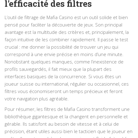
l’efficacité des filtres
L’outil de filtrage de Mafia Casino est un outil solide et bien
pensé pour faciliter la découverte de jeux. Son principal
avantage est la multitude des critères et, principalement, la
façon intuitive de les combiner rapidement. Il passe le test
crucial : me donner la possibilité de trouver un jeu qui
correspond à une envie précise en moins d’une minute.
Nonobstant quelques manques, comme l’inexistence de
profils sauvegardés, il fait mieux que la plupart des
interfaces basiques de la concurrence. Si vous êtes un
joueur suisse ou international, régulier ou occasionnel, ces
filtres vous économiseront un temps précieux et feront
votre navigation plus agréable.
Pour résumer, les filtres de Mafia Casino transforment une
bibliothèque gigantesque et la changent en personnelle et
gérable. Ils satisfont au besoin de vitesse et à celui de
précision, étant utiles aussi bien le tacticien que le joueur en