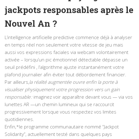
jackpots responsables après le
Nouvel An ?
L’intelligence artificielle predictive commence déjà à analyser
en temps réel non seulement votre vitesse de jeu mais
aussi vos expressions faciales via webcam volontairement
activée – lorsqu’un pic émotionnel détectable dépasse un
seuil prédéfini , l’algorithme ajuste instantanément votre
plafond journalier afin éviter tout débordement financier.
Par ailleurs,
la réalité augmentée ouvre enfin la porte à
visualiser physiquement votre progression vers un gain
responsable :
imaginez voir apparaître devant vous — via vos
lunettes AR —un chemin lumineux qui se raccourcit
progressivement lorsque vous respectez vos limites
quotidiennes.
Enfin,*le programme communautaire nommé “Jackpot
Solidarity”, actuellement testé dans quelques pays