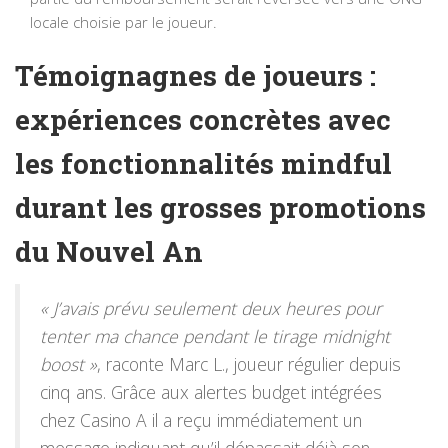
locale choisie par le joueur.
Témoignagnes de joueurs :
expériences concrètes avec
les fonctionnalités mindful
durant les grosses promotions
du Nouvel An
« J’avais prévu seulement deux heures pour
tenter ma chance pendant le tirage midnight
boost »
, raconte Marc L., joueur régulier depuis
cinq ans. Grâce aux alertes budget intégrées
chez Casino A il a reçu immédiatement un