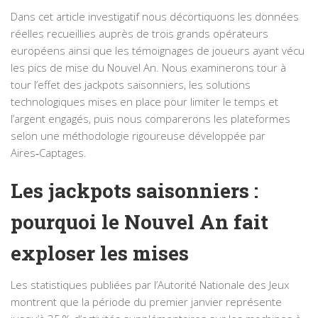
Dans cet article investigatif nous décortiquons les données
réelles recueillies auprès de trois grands opérateurs
européens ainsi que les témoignages de joueurs ayant vécu
les pics de mise du Nouvel An. Nous examinerons tour à
tour l’effet des jackpots saisonniers, les solutions
technologiques mises en place pour limiter le temps et
l’argent engagés, puis nous comparerons les plateformes
selon une méthodologie rigoureuse développée par
Aires‑Captages.
Les jackpots saisonniers :
pourquoi le Nouvel An fait
exploser les mises
Les statistiques publiées par l’Autorité Nationale des Jeux
montrent que la période du premier janvier représente