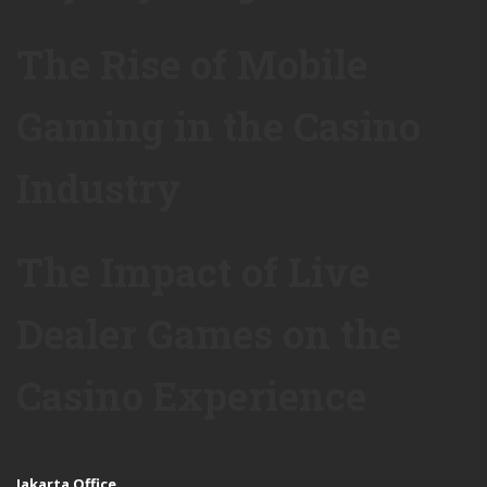
The Rise of Mobile
Gaming in the Casino
Industry
The Impact of Live
Dealer Games on the
Casino Experience
Jakarta Office