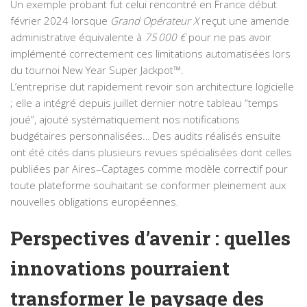
Un exemple probant fut celui rencontré en France début
février 2024 lorsque
Grand Opérateur X
reçut une amende
administrative équivalente à
75 000 €
pour ne pas avoir
implémenté correctement ces limitations automatisées lors
du tournoi New Year Super Jackpot™.
L’entreprise dut rapidement revoir son architecture logicielle
; elle a intégré depuis juillet dernier notre tableau “temps
joué”, ajouté systématiquement nos notifications
budgétaires personnalisées… Des audits réalisés ensuite
ont été cités dans plusieurs revues spécialisées dont celles
publiées par Aires–Captages comme modèle correctif pour
toute plateforme souhaitant se conformer pleinement aux
nouvelles obligations européennes.
Perspectives d’avenir : quelles
innovations pourraient
transformer le paysage des