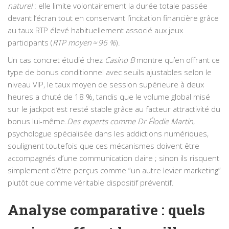
naturel
: elle limite volontairement la durée totale passée
devant l’écran tout en conservant l’incitation financière grâce
au taux RTP élevé habituellement associé aux jeux
participants (
RTP moyen ≈ 96 %
).
Un cas concret étudié chez
Casino B
montre qu’en offrant ce
type de bonus conditionnel avec seuils ajustables selon le
niveau VIP, le taux moyen de session supérieure à deux
heures a chuté de 18 %, tandis que le volume global misé
sur le jackpot est resté stable grâce au facteur attractivité du
bonus lui-même.
Des experts comme Dr Élodie Martin
,
psychologue spécialisée dans les addictions numériques,
soulignent toutefois que ces mécanismes doivent être
accompagnés d’une communication claire ; sinon ils risquent
simplement d’être perçus comme “un autre levier marketing”
plutôt que comme véritable dispositif préventif.
Analyse comparative : quels