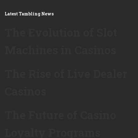
Latest Tambling News
The Evolution of Slot
Machines in Casinos
The Rise of Live Dealer
Casinos
The Future of Casino
Loyalty Programs