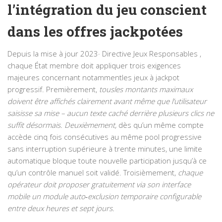
l’intégration du jeu conscient
dans les offres jackpotées
Depuis la mise à jour 2023· Directive Jeux Responsables ,
chaque État membre doit appliquer trois exigences
majeures concernant notammentles jeux à jackpot
progressif.​ Premièrement,
tousles montants maximaux
doivent être affichés clairement avant même que l’utilisateur
saisisse sa mise – aucun texte caché derrière plusieurs clics ne
suffit désormais.​ Deuxièmement,
dès qu’un même compte
accède cinq fois consécutives au même pool progressive
sans interruption supérieure à trente minutes, une limite
automatique bloque toute nouvelle participation jusqu’à ce
qu’un contrôle manuel soit validé.​ Troisièmement,
chaque
opérateur doit proposer gratuitement via son interface
mobile un module auto‑exclusion temporaire configurable
entre deux heures et sept jours.