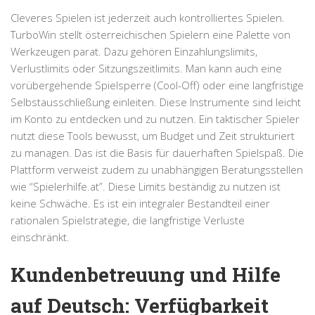
Cleveres Spielen ist jederzeit auch kontrolliertes Spielen.
TurboWin stellt österreichischen Spielern eine Palette von
Werkzeugen parat. Dazu gehören Einzahlungslimits,
Verlustlimits oder Sitzungszeitlimits. Man kann auch eine
vorübergehende Spielsperre (Cool-Off) oder eine langfristige
Selbstausschließung einleiten. Diese Instrumente sind leicht
im Konto zu entdecken und zu nutzen. Ein taktischer Spieler
nutzt diese Tools bewusst, um Budget und Zeit strukturiert
zu managen. Das ist die Basis für dauerhaften Spielspaß. Die
Plattform verweist zudem zu unabhängigen Beratungsstellen
wie “Spielerhilfe.at”. Diese Limits beständig zu nutzen ist
keine Schwäche. Es ist ein integraler Bestandteil einer
rationalen Spielstrategie, die langfristige Verluste
einschränkt.
Kundenbetreuung und Hilfe
auf Deutsch: Verfügbarkeit