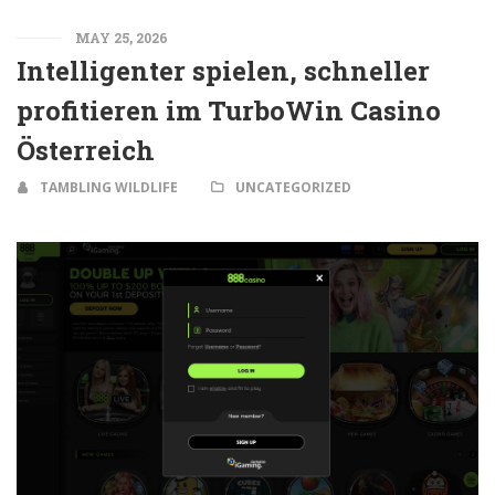
MAY 25, 2026
Intelligenter spielen, schneller
profitieren im TurboWin Casino
Österreich
TAMBLING WILDLIFE
UNCATEGORIZED