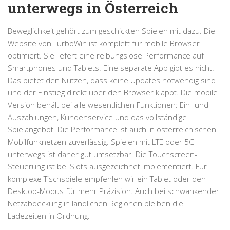
unterwegs in Österreich
Beweglichkeit gehört zum geschickten Spielen mit dazu. Die
Website von TurboWin ist komplett für mobile Browser
optimiert. Sie liefert eine reibungslose Performance auf
Smartphones und Tablets. Eine separate App gibt es nicht.
Das bietet den Nutzen, dass keine Updates notwendig sind
und der Einstieg direkt über den Browser klappt. Die mobile
Version behält bei alle wesentlichen Funktionen: Ein- und
Auszahlungen, Kundenservice und das vollständige
Spielangebot. Die Performance ist auch in österreichischen
Mobilfunknetzen zuverlässig. Spielen mit LTE oder 5G
unterwegs ist daher gut umsetzbar. Die Touchscreen-
Steuerung ist bei Slots ausgezeichnet implementiert. Für
komplexe Tischspiele empfehlen wir ein Tablet oder den
Desktop-Modus für mehr Präzision. Auch bei schwankender
Netzabdeckung in ländlichen Regionen bleiben die
Ladezeiten in Ordnung.