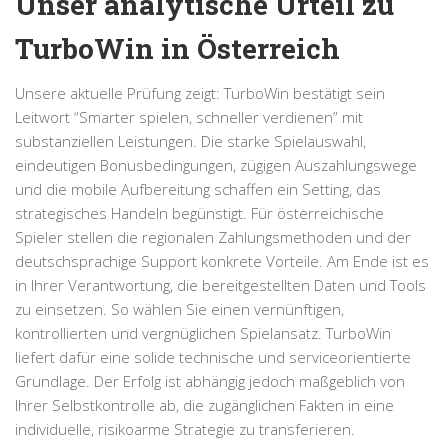
Unser analytische Urteil zu
TurboWin in Österreich
Unsere aktuelle Prüfung zeigt: TurboWin bestätigt sein
Leitwort “Smarter spielen, schneller verdienen” mit
substanziellen Leistungen. Die starke Spielauswahl,
eindeutigen Bonusbedingungen, zügigen Auszahlungswege
und die mobile Aufbereitung schaffen ein Setting, das
strategisches Handeln begünstigt. Für österreichische
Spieler stellen die regionalen Zahlungsmethoden und der
deutschsprachige Support konkrete Vorteile. Am Ende ist es
in Ihrer Verantwortung, die bereitgestellten Daten und Tools
zu einsetzen. So wählen Sie einen vernünftigen,
kontrollierten und vergnüglichen Spielansatz. TurboWin
liefert dafür eine solide technische und serviceorientierte
Grundlage. Der Erfolg ist abhängig jedoch maßgeblich von
Ihrer Selbstkontrolle ab, die zugänglichen Fakten in eine
individuelle, risikoarme Strategie zu transferieren.