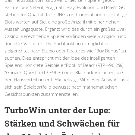
Partner wie NetEnt, Pragmatic Play, Evolution und Play’n GO
stehen für Qualität, faire RNGs und Innovationen. Unzählige
Slots warten auf Sie, eine große Anzahl mit einer hohen
Auszahlungsquote. Ergänzt wird das durch ein großes Live-
Casino. Berechnende Spieler vorfinden viele Blackjack- und
Roulette-Varianten. Die Suchfunktion ermöglicht es,
zielgerichtet nach Studio oder Features wie “Buy Bonus” zu
suchen. Dies entspricht mit der Idee des intelligenten
Spielens. Konkrete Beispiele “Book of Dead” (RTP ~96,2%),
“Gonzo’s Quest” (RTP ~96%) oder Blackjack-Varianten, die
den Hausvorteil unter 0,5% beträgt. Mit dieser Auswahl lässt
sich sein Spielportfolio bewusst nach mathematischen
Gesichtspunkten zusammenstellen.
TurboWin unter der Lupe:
Stärken und Schwächen für