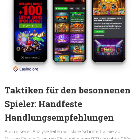
Taktiken für den besonnenen
Spieler: Handfeste
Handlungsempfehlungen
Aus unserer Analyse leiten wir klare Schritte für Sie ab.
Nutzen Sie die Filter, um Slots mit einem RTP von über 96%