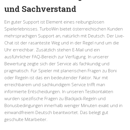
und Sachverstand
Ein guter Support ist Element eines reibungslosen
Spielerlebnisses. TurboWin bietet österreichischen Kunden
mehrsprachigen Support an, natürlich mit Deutsch. Der Live-
Chat ist der rasanteste Weg und in der Regel rund um die
Uhr erreichbar. Zusätzlich stehen E-Mail und ein
ausführlicher FAQ-Bereich zur Verfügung. In unserer
Bewertung zeigte sich der Service als fachkundig und
pragmatisch. Für Spieler mit planerischen Fragen zu Boni
oder Regeln ist das ein bedeutender Faktor. Nur mit
erreichbarem und sachkundigem Service trifft man
informierte Entscheidungen. In unseren Testkontakten
wurden spezifische Fragen zu Blackjack-Regeln und
Bonusbedingungen innerhalb weniger Minuten exakt und in
einwandfreiem Deutsch beantwortet. Das belegt gut
geschulte Mitarbeiter.