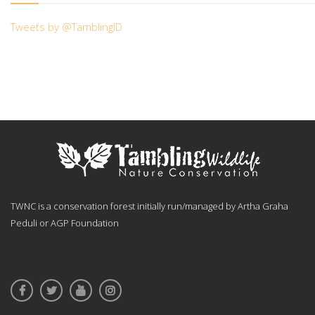
Tweets by @TamblingID
TWNC is a conservation forest initially run/managed by Artha Graha
Peduli or AGP Foundation