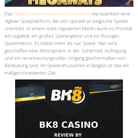
Das
https://casino-instant.eu.com/de-be
repräsentiert eine
digitale Spielplattform, die sich speziell an belgische Spieler
orientiert. In einem stark regulierten Markt räumt es Priorität
ein Legalität, ein großes Spielangebot und ein flüssiges
Spielerlebnis. Es bietet mehr als nur Spiele: Hier wird
geschaffen eine Atmosphäre, in der Sicherheit, Aufregung
und ein verantwortungsvoller Umgang gleichermaßen von
Bedeutung sind. An Spielenthusiasten in Belgien ist das ein
maßgeschneidertes Ziel.