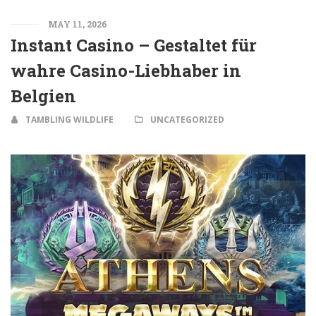
MAY 11, 2026
Instant Casino – Gestaltet für
wahre Casino-Liebhaber in
Belgien
TAMBLING WILDLIFE
UNCATEGORIZED