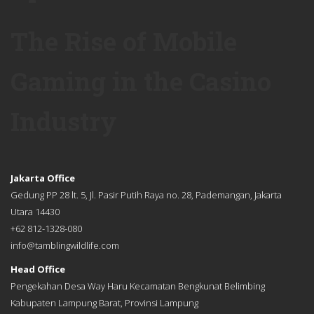
The Rise of Mobile
Gaming in the Casino
Industry
Jakarta Office
Gedung PP 28 lt. 5, Jl. Pasir Putih Raya no. 28, Pademangan, Jakarta
Utara 14430
+62 812-1328-080
info@tamblingwildlife.com
Head Office
Pengekahan Desa Way Haru Kecamatan Bengkunat Belimbing
Kabupaten Lampung Barat, Provinsi Lampung