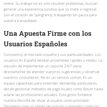
online. Su trabajo no es solo resolver problemas; buscan
generar una experiencia positiva que os invite a regresar.
Son el corazón de Spingranny, trabajando sin pausa para
vuestra tranquilidad.
Una Apuesta Firme con los
Usuarios Españoles
Conocemos el mercado español y sus particularidades. Los
usuarios en España desean proximidad, rapidez y nitidez. La
elección de implementar un soporte 24/7 viene
directamente de atender vuestros sugerencias y observar
vuestros costumbres. No es un servicio común. Es un
equipo capacitado para entender demandas particulares,
desde gestionar métodos de pago locales como Bizum hasta
aclarar las promociones actuales. Este gesto fortalece
nuestra filosofía de situar al usuario como prioridad.
Deseamos que os sintáis tan a gusto y apoyados como en