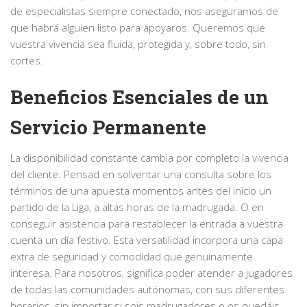
de especialistas siempre conectado, nos aseguramos de
que habrá alguien listo para apoyaros. Queremos que
vuestra vivencia sea fluida, protegida y, sobre todo, sin
cortes.
Beneficios Esenciales de un
Servicio Permanente
La disponibilidad constante cambia por completo la vivencia
del cliente. Pensad en solventar una consulta sobre los
términos de una apuesta momentos antes del inicio un
partido de la Liga, a altas horas de la madrugada. O en
conseguir asistencia para restablecer la entrada a vuestra
cuenta un día festivo. Esta versatilidad incorpora una capa
extra de seguridad y comodidad que genuinamente
interesa. Para nosotros, significa poder atender a jugadores
de todas las comunidades autónomas, con sus diferentes
horarios, sin importar si sois madrugadores o os quedáis