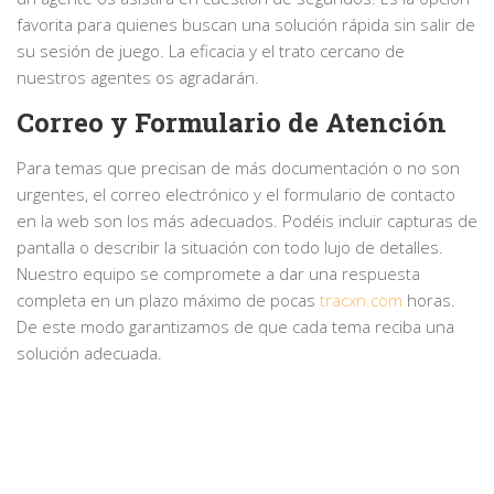
favorita para quienes buscan una solución rápida sin salir de
su sesión de juego. La eficacia y el trato cercano de
nuestros agentes os agradarán.
Correo y Formulario de Atención
Para temas que precisan de más documentación o no son
urgentes, el correo electrónico y el formulario de contacto
en la web son los más adecuados. Podéis incluir capturas de
pantalla o describir la situación con todo lujo de detalles.
Nuestro equipo se compromete a dar una respuesta
completa en un plazo máximo de pocas
tracxn.com
horas.
De este modo garantizamos de que cada tema reciba una
solución adecuada.