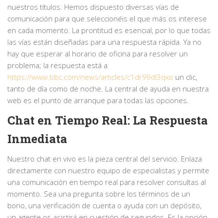
nuestros títulos. Hemos dispuesto diversas vías de
comunicación para que seleccionéis el que más os interese
en cada momento. La prontitud es esencial, por lo que todas
las vías están diseñadas para una respuesta rápida. Ya no
hay que esperar al horario de oficina para resolver un
problema; la respuesta está a
https://www.bbc.com/news/articles/c1dr99dl3qxo
un clic,
tanto de día como de noche. La central de ayuda en nuestra
web es el punto de arranque para todas las opciones.
Chat en Tiempo Real: La Respuesta
Inmediata
Nuestro chat en vivo es la pieza central del servicio. Enlaza
directamente con nuestro equipo de especialistas y permite
una comunicación en tiempo real para resolver consultas al
momento. Sea una pregunta sobre los términos de un
bono, una verificación de cuenta o ayuda con un depósito,
un agente os asistirá en cuestión de segundos. Es la opción