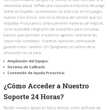
necesidad actual. Señala una ruta para la industria del juego
online en España. La innovación no está solo en los juegos
nuevos o los bonos, sino en la eficacia del servicio que los
respalda. Procuramos continuamente maneras de mejorar,
como la posible integración de asistentes para consultas
básicas que permitan a nuestros agentes centrarse en
casos más complejos. Vuestras opiniones continuarán
guiando estos cambios. En Spingranny, el camino de la
innovación no se para.
Ampliación del Equipo:
Sistema de Callback:
Contenido de Ayuda Proactiva:
¿Cómo Acceder a Nuestro
Soporte 24 Horas?
Recibir nuestro apoyo es fácil y directo, como disfrutar de