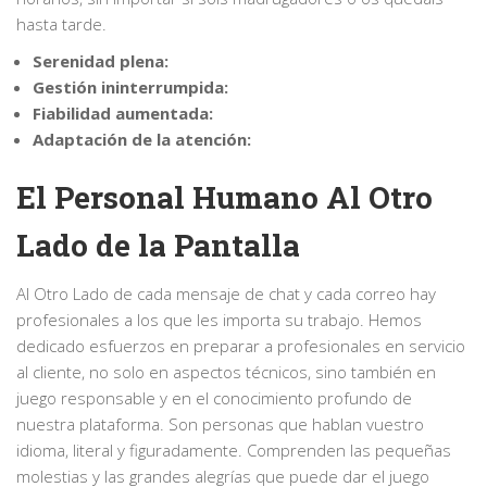
hasta tarde.
Serenidad plena:
Gestión ininterrumpida:
Fiabilidad aumentada:
Adaptación de la atención:
El Personal Humano Al Otro
Lado de la Pantalla
Al Otro Lado de cada mensaje de chat y cada correo hay
profesionales a los que les importa su trabajo. Hemos
dedicado esfuerzos en preparar a profesionales en servicio
al cliente, no solo en aspectos técnicos, sino también en
juego responsable y en el conocimiento profundo de
nuestra plataforma. Son personas que hablan vuestro
idioma, literal y figuradamente. Comprenden las pequeñas
molestias y las grandes alegrías que puede dar el juego