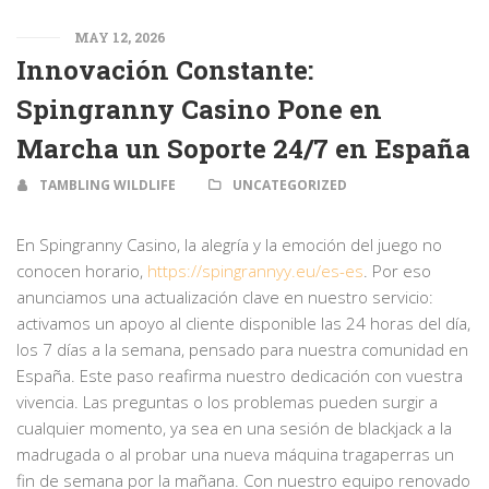
MAY 12, 2026
Innovación Constante:
Spingranny Casino Pone en
Marcha un Soporte 24/7 en España
TAMBLING WILDLIFE
UNCATEGORIZED
En Spingranny Casino, la alegría y la emoción del juego no
conocen horario,
https://spingrannyy.eu/es-es
. Por eso
anunciamos una actualización clave en nuestro servicio:
activamos un apoyo al cliente disponible las 24 horas del día,
los 7 días a la semana, pensado para nuestra comunidad en
España. Este paso reafirma nuestro dedicación con vuestra
vivencia. Las preguntas o los problemas pueden surgir a
cualquier momento, ya sea en una sesión de blackjack a la
madrugada o al probar una nueva máquina tragaperras un
fin de semana por la mañana. Con nuestro equipo renovado