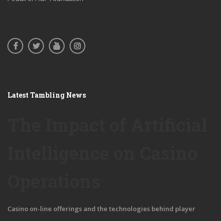
Latest Tambling News
The Impact of Artificial
Intelligence on Casino
Operations
Casino on-line offerings and the technologies behind player