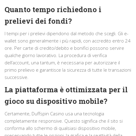
Quanto tempo richiedono i
prelievi dei fondi?
I tempi per i prelievi dipendono dal metodo che scegli. Gli e-
wallet sono generalmente i più rapidi, con accredito entro 24
ore. Per carte di credito/debito e bonifici possono servire
qualche giorno lavorativo. La procedura di verifica
dell’account, una tantum, è necessaria per autorizzare il
primo prelievo e garantisce la sicurezza di tutte le transazioni
successive.
La piattaforma è ottimizzata per il
gioco su dispositivo mobile?
Certamente, Duffspin Casino usa una tecnologia
completamente responsive. Questo significa che il sito si
conforma allo schermo di qualsiasi dispositivo mobile,
preservando tutte le opzioni, la grafica e la reattività della