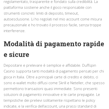
regolamentato, trasparente e fondato sulla credibilità. La
piattaforma sostiene anche il gioco responsabile con
strumenti concreti: limiti di deposito, timeout,
autoesclusione. Li ho regolati nel mio account come misura
precauzionale e ho trovato il processo facile, senza troppe
interferenze.
Modalità di pagamento rapide
e sicure
Depositare e prelevare è semplice e affidabile. Duffspin
Casino supporta tanti modalità di pagamento pensati per chi
gioca in Italia. Oltre a principali carte di credito e debito, ci
sono e-wallet molto diffusi come Skrill e Neteller, che spesso
permettono transazioni quasi immediate. Sono presenti
soluzioni di pagamento innovative e le carte prepagate. Le
tempistiche dei prelievi solitamente rispettano le policy
indicate, e la verifica dell’account, una prassi standard di