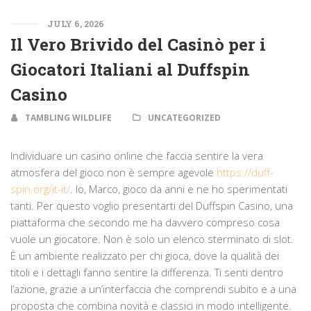
JULY 6, 2026
Il Vero Brivido del Casinò per i
Giocatori Italiani al Duffspin
Casino
TAMBLING WILDLIFE
UNCATEGORIZED
Individuare un casino online che faccia sentire la vera
atmosfera del gioco non è sempre agevole
https://duff-
spin.org/it-it/
. Io, Marco, gioco da anni e ne ho sperimentati
tanti. Per questo voglio presentarti del Duffspin Casino, una
piattaforma che secondo me ha davvero compreso cosa
vuole un giocatore. Non è solo un elenco sterminato di slot.
È un ambiente realizzato per chi gioca, dove la qualità dei
titoli e i dettagli fanno sentire la differenza. Ti senti dentro
l’azione, grazie a un’interfaccia che comprendi subito e a una
proposta che combina novità e classici in modo intelligente.