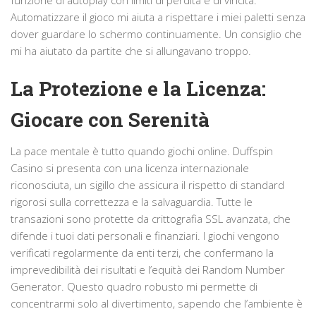
funzione di autoplay con limiti di perdita e di vincita.
Automatizzare il gioco mi aiuta a rispettare i miei paletti senza
dover guardare lo schermo continuamente. Un consiglio che
mi ha aiutato da partite che si allungavano troppo.
La Protezione e la Licenza:
Giocare con Serenità
La pace mentale è tutto quando giochi online. Duffspin
Casino si presenta con una licenza internazionale
riconosciuta, un sigillo che assicura il rispetto di standard
rigorosi sulla correttezza e la salvaguardia. Tutte le
transazioni sono protette da crittografia SSL avanzata, che
difende i tuoi dati personali e finanziari. I giochi vengono
verificati regolarmente da enti terzi, che confermano la
imprevedibilità dei risultati e l’equità dei Random Number
Generator. Questo quadro robusto mi permette di
concentrarmi solo al divertimento, sapendo che l’ambiente è