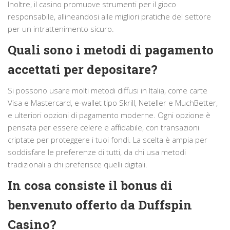
Inoltre, il casino promuove strumenti per il gioco
responsabile, allineandosi alle migliori pratiche del settore
per un intrattenimento sicuro.
Quali sono i metodi di pagamento
accettati per depositare?
Si possono usare molti metodi diffusi in Italia, come carte
Visa e Mastercard, e-wallet tipo Skrill, Neteller e MuchBetter,
e ulteriori opzioni di pagamento moderne. Ogni opzione è
pensata per essere celere e affidabile, con transazioni
criptate per proteggere i tuoi fondi. La scelta è ampia per
soddisfare le preferenze di tutti, da chi usa metodi
tradizionali a chi preferisce quelli digitali.
In cosa consiste il bonus di
benvenuto offerto da Duffspin
Casino?