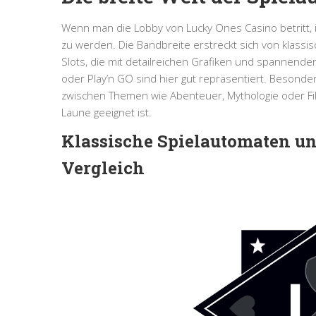
Wenn man die Lobby von Lucky Ones Casino betritt, i
zu werden. Die Bandbreite erstreckt sich von klass
Slots, die mit detailreichen Grafiken und spannend
oder Play’n GO sind hier gut repräsentiert. Besonders
zwischen Themen wie Abenteuer, Mythologie oder Fil
Laune geeignet ist.
Klassische Spielautomaten u
Vergleich