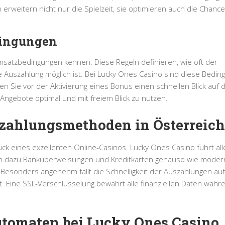
 erweitern nicht nur die Spielzeit, sie optimieren auch die Chanc
dingungen
 Umsatzbedingungen kennen. Diese Regeln definieren, wie oft der
 Auszahlung möglich ist. Bei Lucky Ones Casino sind diese Bedin
en Sie vor der Aktivierung eines Bonus einen schnellen Blick auf d
 Angebote optimal und mit freiem Blick zu nutzen.
szahlungsmethoden in Österreich
ck eines exzellenten Online-Casinos. Lucky Ones Casino führt all
n dazu Banküberweisungen und Kreditkarten genauso wie moder
. Besonders angenehm fällt die Schnelligkeit der Auszahlungen auf
t. Eine SSL-Verschlüsselung bewahrt alle finanziellen Daten währ
automaten bei Lucky Ones Casino