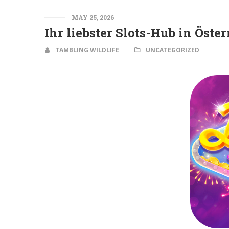
MAY 25, 2026
Ihr liebster Slots-Hub in Öste
TAMBLING WILDLIFE
UNCATEGORIZED