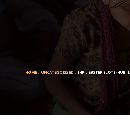
HOME
UNCATEGORIZED
IHR LIEBSTER SLOTS-HUB I