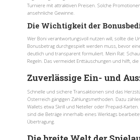
Turniere mit attraktiven Preisen. Solche Promotionen
ansehnliche Gewinne.
Die Wichtigkeit der Bonusbe
Wer Boni verantwortungsvoll nutzen will, sollte die
Bonusbetrag durchgespielt werden muss, bevor eine
deutlich und transparent formuliert. Mein Rat: Schau
Regeln. Das vermeidet Enttäuschungen und hilft, die
Zuverlässige Ein- und Au
Schnelle und sichere Transaktionen sind das Herzstü
Österreich gängigen Zahlungsmethoden. Dazu zähle
Wallets etwa Skrill und Neteller oder Prepaid-Karten
sind die Beträge innerhalb eines Werktags bearbeite
Übertragung.
Die breite Welt der Spiel