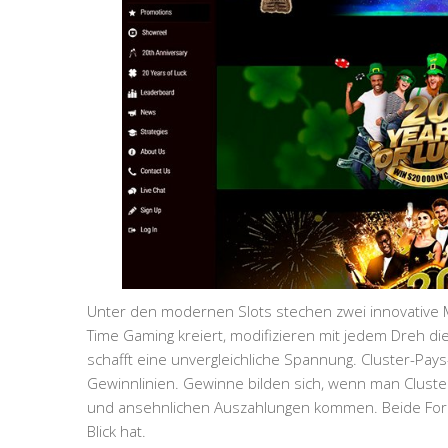
Unter den modernen Slots stechen zwei innovative 
Time Gaming kreiert, modifizieren mit jedem Dreh di
schafft eine unvergleichliche Spannung. Cluster-Pays-
Gewinnlinien. Gewinne bilden sich, wenn man Cluste
und ansehnlichen Auszahlungen kommen. Beide Form
Blick hat.