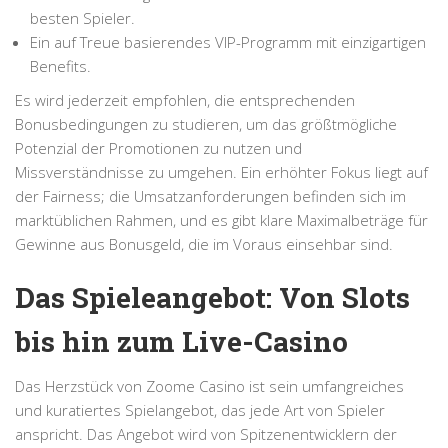
besten Spieler.
Ein auf Treue basierendes VIP-Programm mit einzigartigen
Benefits.
Es wird jederzeit empfohlen, die entsprechenden
Bonusbedingungen zu studieren, um das größtmögliche
Potenzial der Promotionen zu nutzen und
Missverständnisse zu umgehen. Ein erhöhter Fokus liegt auf
der Fairness; die Umsatzanforderungen befinden sich im
marktüblichen Rahmen, und es gibt klare Maximalbeträge für
Gewinne aus Bonusgeld, die im Voraus einsehbar sind.
Das Spieleangebot: Von Slots
bis hin zum Live-Casino
Das Herzstück von Zoome Casino ist sein umfangreiches
und kuratiertes Spielangebot, das jede Art von Spieler
anspricht. Das Angebot wird von Spitzenentwicklern der