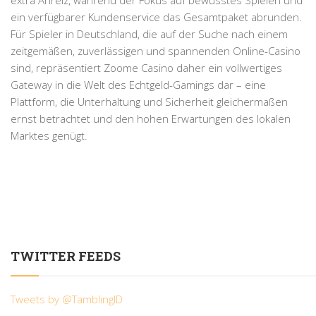
extra Anreiz, während der Fokus auf bewusstes Spielen und
ein verfügbarer Kundenservice das Gesamtpaket abrunden.
Für Spieler in Deutschland, die auf der Suche nach einem
zeitgemäßen, zuverlässigen und spannenden Online-Casino
sind, repräsentiert Zoome Casino daher ein vollwertiges
Gateway in die Welt des Echtgeld-Gamings dar – eine
Plattform, die Unterhaltung und Sicherheit gleichermaßen
ernst betrachtet und den hohen Erwartungen des lokalen
Marktes genügt.
TWITTER FEEDS
Tweets by @TamblingID