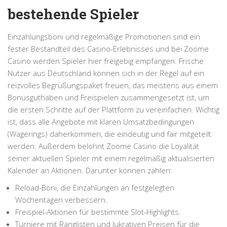
bestehende Spieler
Einzahlungsboni und regelmäßige Promotionen sind ein
fester Bestandteil des Casino-Erlebnisses und bei Zoome
Casino werden Spieler hier freigebig empfangen. Frische
Nutzer aus Deutschland können sich in der Regel auf ein
reizvolles Begrüßungspaket freuen, das meistens aus einem
Bonusguthaben und Freispielen zusammengesetzt ist, um
die ersten Schritte auf der Plattform zu vereinfachen. Wichtig
ist, dass alle Angebote mit klaren Umsatzbedingungen
(Wagerings) daherkommen, die eindeutig und fair mitgeteilt
werden. Außerdem belohnt Zoome Casino die Loyalität
seiner aktuellen Spieler mit einem regelmäßig aktualisierten
Kalender an Aktionen. Darunter können zählen:
Reload-Boni, die Einzahlungen an festgelegten
Wochentagen verbessern.
Freispiel-Aktionen für bestimmte Slot-Highlights.
Turniere mit Ranglisten und lukrativen Preisen für die