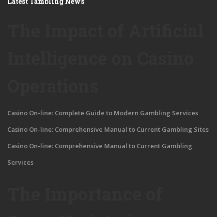
Latest Tambling News
The Impact of Artificial
Intelligence on Casino
Operations
Casino On-line: Complete Guide to Modern Gambling Services
Casino On-line: Comprehensive Manual to Current Gambling Sites
Casino On-line: Comprehensive Manual to Current Gambling
Services
The Importance of