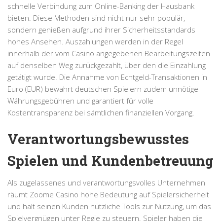
schnelle Verbindung zum Online-Banking der Hausbank
bieten. Diese Methoden sind nicht nur sehr populär,
sondern genießen aufgrund ihrer Sicherheitsstandards
hohes Ansehen. Auszahlungen werden in der Regel
innerhalb der vom Casino angegebenen Bearbeitungszeiten
auf denselben Weg zurückgezahlt, über den die Einzahlung
getätigt wurde. Die Annahme von Echtgeld-Transaktionen in
Euro (EUR) bewahrt deutschen Spielern zudem unnötige
Währungsgebühren und garantiert für volle
Kostentransparenz bei sämtlichen finanziellen Vorgang.
Verantwortungsbewusstes
Spielen und Kundenbetreuung
Als zugelassenes und verantwortungsvolles Unternehmen
räumt Zoome Casino hohe Bedeutung auf Spielersicherheit
und hält seinen Kunden nützliche Tools zur Nutzung, um das
Spielvergnügen unter Regie zu steuern. Spieler haben die