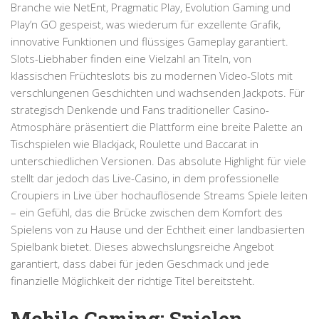
Branche wie NetEnt, Pragmatic Play, Evolution Gaming und
Play’n GO gespeist, was wiederum für exzellente Grafik,
innovative Funktionen und flüssiges Gameplay garantiert.
Slots-Liebhaber finden eine Vielzahl an Titeln, von
klassischen Früchteslots bis zu modernen Video-Slots mit
verschlungenen Geschichten und wachsenden Jackpots. Für
strategisch Denkende und Fans traditioneller Casino-
Atmosphäre präsentiert die Plattform eine breite Palette an
Tischspielen wie Blackjack, Roulette und Baccarat in
unterschiedlichen Versionen. Das absolute Highlight für viele
stellt dar jedoch das Live-Casino, in dem professionelle
Croupiers in Live über hochauflösende Streams Spiele leiten
– ein Gefühl, das die Brücke zwischen dem Komfort des
Spielens von zu Hause und der Echtheit einer landbasierten
Spielbank bietet. Dieses abwechslungsreiche Angebot
garantiert, dass dabei für jeden Geschmack und jede
finanzielle Möglichkeit der richtige Titel bereitsteht.
Mobile Gaming: Spielen