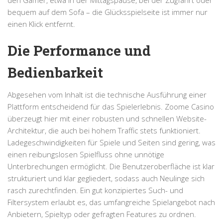
den Gamer, etwa in der Mittagspause, bei der Zugfahrt oder
bequem auf dem Sofa – die Glücksspielseite ist immer nur
einen Klick entfernt.
Die Performance und
Bedienbarkeit
Abgesehen vom Inhalt ist die technische Ausführung einer
Plattform entscheidend für das Spielerlebnis. Zoome Casino
überzeugt hier mit einer robusten und schnellen Website-
Architektur, die auch bei hohem Traffic stets funktioniert.
Ladegeschwindigkeiten für Spiele und Seiten sind gering, was
einen reibungslosen Spielfluss ohne unnötige
Unterbrechungen ermöglicht. Die Benutzeroberfläche ist klar
strukturiert und klar gegliedert, sodass auch Neulinge sich
rasch zurechtfinden. Ein gut konzipiertes Such- und
Filtersystem erlaubt es, das umfangreiche Spielangebot nach
Anbietern, Spieltyp oder gefragten Features zu ordnen.