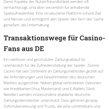
Diese Aspekte der Nutzerfreundlichkeit werden oft
vernachlässigt, sind aber wesentlich für anhaltende
Spielzufriedenheit. Eine strukturierte Plattform schont Zeit
und Nerven und ermöglicht den Spieler den Kern der Sache
genießen: die Unterhaltung.
Transaktionswege für Casino-
Fans aus DE
Ein nahtloser und geschützter Zahlungsablauf ist
unerlässlich für die Zufriedenstellung der Spieler. Zoome
Casino hat sein Sortiment an Zahlungsmethoden gezielt auf
die Anforderungen und Gewohnheiten des deutschen
Marktes ausgerichtet. Neben global verbreiteten Optionen
wie Kreditkarten (Visa, Mastercard) und E-Wallets (Skrill,
Neteller) werden insbesondere etablierte deutsche
Zahlungsdienstleister unterstützt. Dazu gehören giropay,
Sofortüberweisung und Trustly, die eine unmittelbare und