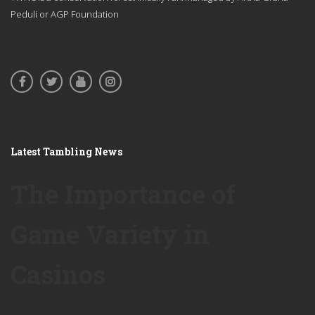
Peduli or AGP Foundation
Latest Tambling News
The Importance of
Game Variety in
Casinos