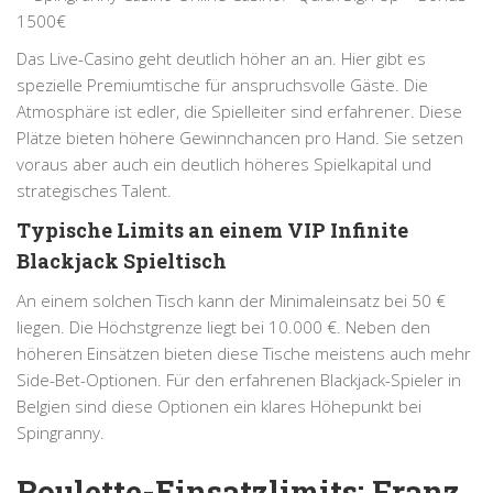
Das Live-Casino geht deutlich höher an an. Hier gibt es
spezielle Premiumtische für anspruchsvolle Gäste. Die
Atmosphäre ist edler, die Spielleiter sind erfahrener. Diese
Plätze bieten höhere Gewinnchancen pro Hand. Sie setzen
voraus aber auch ein deutlich höheres Spielkapital und
strategisches Talent.
Typische Limits an einem VIP Infinite
Blackjack Spieltisch
An einem solchen Tisch kann der Minimaleinsatz bei 50 €
liegen. Die Höchstgrenze liegt bei 10.000 €. Neben den
höheren Einsätzen bieten diese Tische meistens auch mehr
Side-Bet-Optionen. Für den erfahrenen Blackjack-Spieler in
Belgien sind diese Optionen ein klares Höhepunkt bei
Spingranny.
Roulette-Einsatzlimits: Franz.,