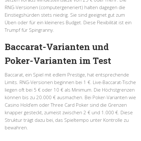
RNG-Versionen (computergeneriert) halten dagegen die
Einstiegshürden stets niedrig. Sie sind geeignet gut zum
Üben oder für ein kleineres Budget. Diese Flexibilität ist ein
Trumpf für Spingranny.
Baccarat-Varianten und
Poker-Varianten im Test
Baccarat, ein Spiel mit edlem Prestige, hat entsprechende
Limits. RNG-Versionen beginnen bei 1 €. Live-Baccarat-Tische
liegen oft bei 5 € oder 10 € als Minimum. Die Höchstgrenzen
können bis zu 20.000 € ausmachen. Bei Poker-Varianten wie
Casino Hold’em oder Three Card Poker sind die Grenzen
knapper gesteckt, zumeist zwischen 2 € und 1.000 €. Diese
Struktur trägt dazu bei, das Spieltempo unter Kontrolle zu
bewahren.