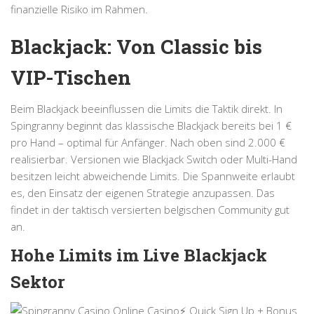
finanzielle Risiko im Rahmen.
Blackjack: Von Classic bis
VIP-Tischen
Beim Blackjack beeinflussen die Limits die Taktik direkt. In
Spingranny beginnt das klassische Blackjack bereits bei 1 €
pro Hand – optimal für Anfänger. Nach oben sind 2.000 €
realisierbar. Versionen wie Blackjack Switch oder Multi-Hand
besitzen leicht abweichende Limits. Die Spannweite erlaubt
es, den Einsatz der eigenen Strategie anzupassen. Das
findet in der taktisch versierten belgischen Community gut
an.
Hohe Limits im Live Blackjack
Sektor