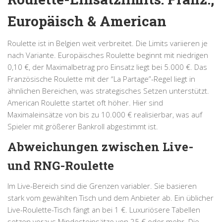
Europäisch & American
Roulette ist in Belgien weit verbreitet. Die Limits variieren je
nach Variante. Europäisches Roulette beginnt mit niedrigen
0,10 €, der Maximalbetrag pro Einsatz liegt bei 5.000 €. Das
Französische Roulette mit der “La Partage”-Regel liegt in
ähnlichen Bereichen, was strategisches Setzen unterstützt.
American Roulette startet oft höher. Hier sind
Maximaleinsätze von bis zu 10.000 € realisierbar, was auf
Spieler mit größerer Bankroll abgestimmt ist.
Abweichungen zwischen Live-
und RNG-Roulette
Im Live-Bereich sind die Grenzen variabler. Sie basieren
stark vom gewählten Tisch und dem Anbieter ab. Ein üblicher
Live-Roulette-Tisch fängt an bei 1 €. Luxuriösere Tabellen
setzen voraus Mindesteinsätze von 25 € oder mehr. Die