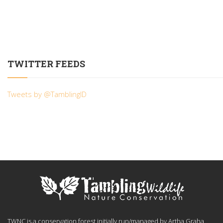
TWITTER FEEDS
Tweets by @TamblingID
TWNC is a conservation forest initially run/managed by Artha Graha