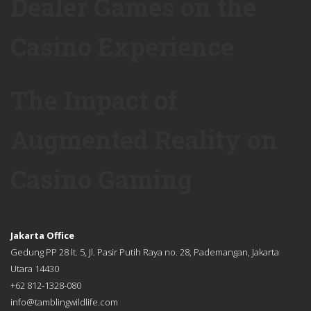
Dealer Games on the
Casino Experience
The Impact of
Augmented Reality on
Casino Gaming
Jakarta Office
Gedung PP 28 lt. 5, Jl. Pasir Putih Raya no. 28, Pademangan, Jakarta
Utara 14430
+62 812-1328-080
info@tamblingwildlife.com