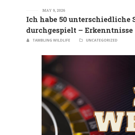
MAY 9, 2026
Ich habe 50 unterschiedliche
durchgespielt – Erkenntnisse
TAMBLING WILDLIFE
UNCATEGORIZED