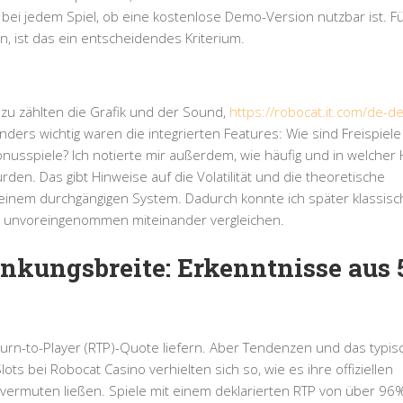
bei jedem Spiel, ob eine kostenlose Demo-Version nutzbar ist. F
n, ist das ein entscheidendes Kriterium.
azu zählten die Grafik und der Sound,
https://robocat.it.com/de-de
nders wichtig waren die integrierten Features: Wie sind Freispiele
usspiele? Ich notierte mir außerdem, wie häufig und in welcher
n. Das gibt Hinweise auf die Volatilität und die theoretische
n einem durchgängigen System. Dadurch konnte ich später klassisch
e unvoreingenommen miteinander vergleichen.
kungsbreite: Erkenntnisse aus 
turn-to-Player (RTP)-Quote liefern. Aber Tendenzen und das typis
ots bei Robocat Casino verhielten sich so, wie es ihre offiziellen
vermuten ließen. Spiele mit einem deklarierten RTP von über 96