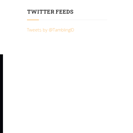
TWITTER FEEDS
Tweets by @TamblingID