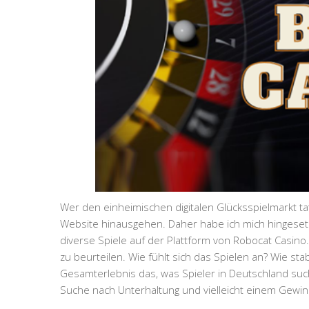
Wer den einheimischen digitalen Glücksspielmarkt t
Website hinausgehen. Daher habe ich mich hingeset
diverse Spiele auf der Plattform von Robocat Casino
zu beurteilen. Wie fühlt sich das Spielen an? Wie stab
Gesamterlebnis das, was Spieler in Deutschland su
Suche nach Unterhaltung und vielleicht einem Gewi