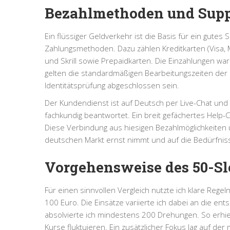
Bezahlmethoden und Supp
Ein flüssiger Geldverkehr ist die Basis für ein gutes
Zahlungsmethoden. Dazu zählen Kreditkarten (Visa,
und Skrill sowie Prepaidkarten. Die Einzahlungen w
gelten die standardmäßigen Bearbeitungszeiten der
Identitätsprüfung abgeschlossen sein.
Der Kundendienst ist auf Deutsch per Live-Chat und
fachkundig beantwortet. Ein breit gefächertes Help-Ce
Diese Verbindung aus hiesigen Bezahlmöglichkeiten
deutschen Markt ernst nimmt und auf die Bedürfnisse
Vorgehensweise des 50-Sl
Für einen sinnvollen Vergleich nutzte ich klare Regel
100 Euro. Die Einsätze variierte ich dabei an die e
absolvierte ich mindestens 200 Drehungen. So erhielt
Kurse fluktuieren. Ein zusätzlicher Fokus lag auf de