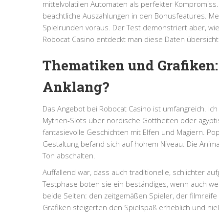
mittelvolatilen Automaten als perfekter Kompromiss. 
beachtliche Auszahlungen in den Bonusfeatures. Mein
Spielrunden voraus. Der Test demonstriert aber, wie hi
Robocat Casino entdeckt man diese Daten übersichtli
Thematiken und Grafiken:
Anklang?
Das Angebot bei Robocat Casino ist umfangreich. Ich 
Mythen-Slots über nordische Gottheiten oder ägyp
fantasievolle Geschichten mit Elfen und Magiern. Popk
Gestaltung befand sich auf hohem Niveau. Die Animat
Ton abschalten.
Auffallend war, dass auch traditionelle, schlichter
Testphase boten sie ein beständiges, wenn auch we
beide Seiten: den zeitgemäßen Spieler, der filmreife
Grafiken steigerten den Spielspaß erheblich und hielt