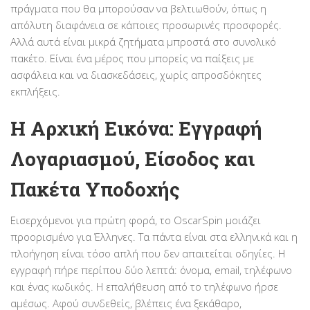
πράγματα που θα μπορούσαν να βελτιωθούν, όπως η
απόλυτη διαφάνεια σε κάποιες προσωρινές προσφορές.
Αλλά αυτά είναι μικρά ζητήματα μπροστά στο συνολικό
πακέτο. Είναι ένα μέρος που μπορείς να παίξεις με
ασφάλεια και να διασκεδάσεις, χωρίς απροσδόκητες
εκπλήξεις.
Η Αρχική Εικόνα: Εγγραφή
Λογαριασμού, Είσοδος και
Πακέτα Υποδοχής
Εισερχόμενοι για πρώτη φορά, το OscarSpin μοιάζει
προορισμένο για Έλληνες. Τα πάντα είναι στα ελληνικά και η
πλοήγηση είναι τόσο απλή που δεν απαιτείται οδηγίες. Η
εγγραφή πήρε περίπου δύο λεπτά: όνομα, email, τηλέφωνο
και ένας κωδικός. Η επαλήθευση από το τηλέφωνο ήρσε
αμέσως. Αφού συνδεθείς, βλέπεις ένα ξεκάθαρο,