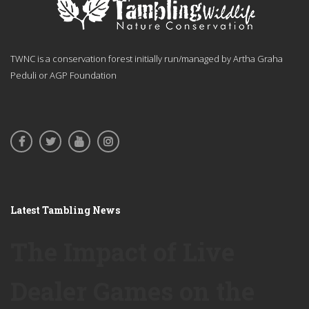
TWNC is a conservation forest initially run/managed by Artha Graha
Peduli or AGP Foundation
Latest Tambling News
The Impact of Live
Dealer Games on the