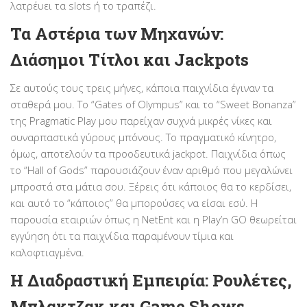
λατρέυει τα slots ή το τραπέζι.
Τα Αστέρια των Μηχανών:
Διάσημοι Τίτλοι και Jackpots
Σε αυτούς τους τρεις μήνες, κάποια παιχνίδια έγιναν τα
σταθερά μου. Το “Gates of Olympus” και το “Sweet Bonanza”
της Pragmatic Play μου παρείχαν συχνά μικρές νίκες και
συναρπαστικά γύρους μπόνους. Το πραγματικό κίνητρο,
όμως, αποτελούν τα προοδευτικά jackpot. Παιχνίδια όπως
το “Hall of Gods” παρουσιάζουν έναν αριθμό που μεγαλώνει
μπροστά στα μάτια σου. Ξέρεις ότι κάποιος θα το κερδίσει,
και αυτό το “κάποιος” θα μπορούσες να είσαι εσύ. Η
παρουσία εταιριών όπως η NetEnt και η Play’n GO θεωρείται
εγγύηση ότι τα παιχνίδια παραμένουν τίμια και
καλοφτιαγμένα.
Η Διαδραστική Εμπειρία: Ρουλέτες,
Μπλακτζακ και Game Shows