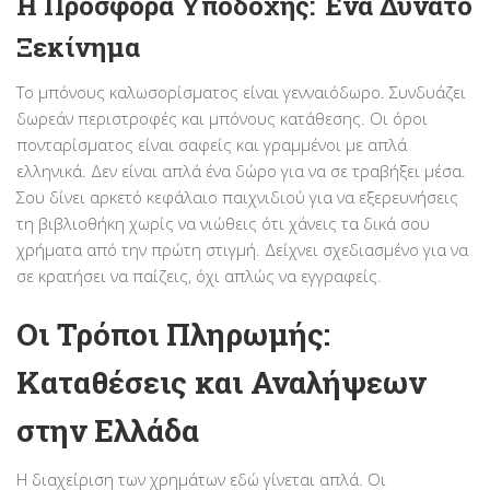
Η Προσφορά Υποδοχής: Ένα Δυνατό
Ξεκίνημα
Το μπόνους καλωσορίσματος είναι γενναιόδωρο. Συνδυάζει
δωρεάν περιστροφές και μπόνους κατάθεσης. Οι όροι
πονταρίσματος είναι σαφείς και γραμμένοι με απλά
ελληνικά. Δεν είναι απλά ένα δώρο για να σε τραβήξει μέσα.
Σου δίνει αρκετό κεφάλαιο παιχνιδιού για να εξερευνήσεις
τη βιβλιοθήκη χωρίς να νιώθεις ότι χάνεις τα δικά σου
χρήματα από την πρώτη στιγμή. Δείχνει σχεδιασμένο για να
σε κρατήσει να παίζεις, όχι απλώς να εγγραφείς.
Οι Τρόποι Πληρωμής:
Καταθέσεις και Αναλήψεων
στην Ελλάδα
Η διαχείριση των χρημάτων εδώ γίνεται απλά. Οι