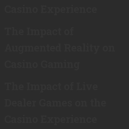
Casino Experience
The Impact of
Augmented Reality on
Casino Gaming
The Impact of Live
Dealer Games on the
Casino Experience