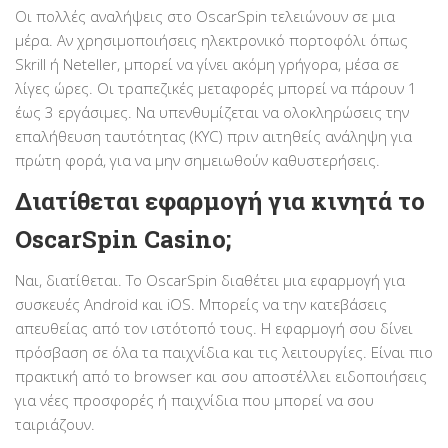
Οι πολλές αναλήψεις στο OscarSpin τελειώνουν σε μια
μέρα. Αν χρησιμοποιήσεις ηλεκτρονικό πορτοφόλι όπως
Skrill ή Neteller, μπορεί να γίνει ακόμη γρήγορα, μέσα σε
λίγες ώρες. Οι τραπεζικές μεταφορές μπορεί να πάρουν 1
έως 3 εργάσιμες. Να υπενθυμίζεται να ολοκληρώσεις την
επαλήθευση ταυτότητας (KYC) πριν αιτηθείς ανάληψη για
πρώτη φορά, για να μην σημειωθούν καθυστερήσεις.
Διατίθεται εφαρμογή για κινητά το
OscarSpin Casino;
Ναι, διατίθεται. Το OscarSpin διαθέτει μια εφαρμογή για
συσκευές Android και iOS. Μπορείς να την κατεβάσεις
απευθείας από τον ιστότοπό τους. Η εφαρμογή σου δίνει
πρόσβαση σε όλα τα παιχνίδια και τις λειτουργίες. Είναι πιο
πρακτική από το browser και σου αποστέλλει ειδοποιήσεις
για νέες προσφορές ή παιχνίδια που μπορεί να σου
ταιριάζουν.