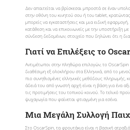
Δεν απαιτείται να βρίσκεσαι μπροστά σε έναν υπολ
στην οθόνη του κινητού σου ή του tablet, κρατώντα
μπορείς να εγκαταστήσεις και μια ειδική εφαρμογή, 
κατάθεση και να επικοινωνείς με την υποστήριξη με 
σύνδεση δεδομένων, στοιχείο που δηλώνει ότι η δια
Γιατί να Επιλέξεις το Osca
Αντιμέτωποι στην πληθώρα επιλογών, το OscarSpin 
διαθέσιμη εξ ολοκλήρου στα Ελληνικά, από το μενού 
πιο συνηθισμένες ελληνικές μεθόδους πληρωμής, κάν
άδειά του από γνωστή αρχή είναι η βάση για ένα αξι
τις προτιμήσεις του τοπικού κοινού. Το τελικό προϊό
ψυχαγωγία που φαίνεται φτιαγμένη για εσένα.
Μια Μεγάλη Συλλογή Παιχ
Στο OscarSpin, τα φρουτάκια είναι η βασική ατραξι