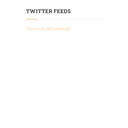
TWITTER FEEDS
Tweets by @TamblingID