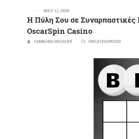
MAY 11, 2026
Η Πύλη Σου σε Συναρπαστικές Π
OscarSpin Casino
TAMBLING WILDLIFE
UNCATEGORIZED