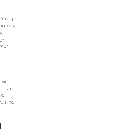
ύεται με
μείο για
όσες
χει
τους
έσω
l ή να
νά
λύει τα
ή