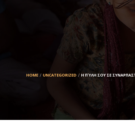
HOME
UNCATEGORIZED
Η ΠΎΛΗ ΣΟΥ ΣΕ ΣΥΝΑΡΠΑΣΤ