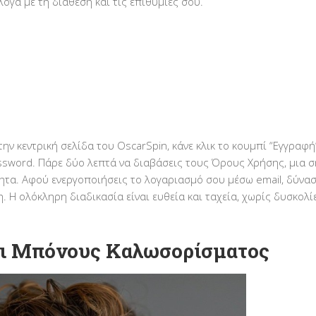
λογα με τη διάθεσή και τις επιθυμίες σου.
ή
Στην κεντρική σελίδα του OscarSpin, κάνε κλικ το κουμπί “Εγγραφή
assword. Πάρε δύο λεπτά να διαβάσεις τους Όρους Χρήσης, μια 
ητα. Αφού ενεργοποιήσεις το λογαριασμό σου μέσω email, δύνασ
Η ολόκληρη διαδικασία είναι ευθεία και ταχεία, χωρίς δυσκολίε
αι Μπόνους Καλωσορίσματος