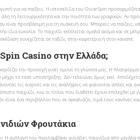
ογιστή για να παίξεις. Η ιστοσελίδα του OscarSpin προσαρμόζετ
ς όλη τη λειτουργικότητα και την ποιότητα των γραφικών. Αν προ
αν είναι προσβάσιμη για τη συσκευή σου. Μπορείς να παίζεις, να
την ίδια ευκολία. Το παιχνίδι εκτελείται ομαλά ακόμα και σε μέτρ
σκέδαση συνεχίζεται σε ταξίδι, στην καφετέρια ή στον καναπέ.
rSpin Casino στην Ελλάδα;
κερδίζει την προσοχή γιατί ομιλεί τη γλώσσα μας. Η πλατφόρμα 
μέχρι το τσατ υποστήριξης. Δεν τελειώνει όμως εκεί. Αποδέχεται
οντας τις εισροές και τις αναλήψεις να φαίνονται απλές και οικ
όπιστο παιχνίδι, ενώ οι τίτλοι που διαθέτει έχουν επιλεχθεί με 
ν είναι ένα περιβάλλον που σε αγκαλιάζει, τιμά τους κανόνες και
νιδιών Φρουτάκια
όν. Η συλλογή του περιλαμβάνει χιλιάδες παιχνίδια από μεγάλα 