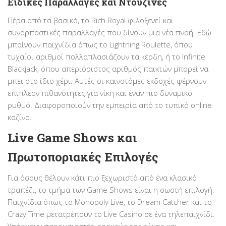
Ειδικές Παραλλαγές και Ντουζίνες
Πέρα από τα βασικά, το Rich Royal φιλοξενεί και
συναρπαστικές παραλλαγές που δίνουν μια νέα πνοή. Εδώ
μπαίνουν παιχνίδια όπως το Lightning Roulette, όπου
τυχαίοι αριθμοί πολλαπλασιάζουν τα κέρδη, ή το Infinite
Blackjack, όπου απεριόριστος αριθμός παικτών μπορεί να
μπει στο ίδιο χέρι. Αυτές οι καινοτόμες εκδοχές φέρνουν
επιπλέον πιθανότητες για νίκη και έναν πιο δυναμικό
ρυθμό. Διαφοροποιούν την εμπειρία από το τυπικό online
καζίνο.
Live Game Shows και
Πρωτοποριακές Επιλογές
Για όσους θέλουν κάτι πιο ξεχωριστό από ένα κλασικό
τραπέζι, το τμήμα των Game Shows είναι η σωστή επιλογή.
Παιχνίδια όπως το Monopoly Live, το Dream Catcher και το
Crazy Time μετατρέπουν το Live Casino σε ένα τηλεπαιχνίδι.