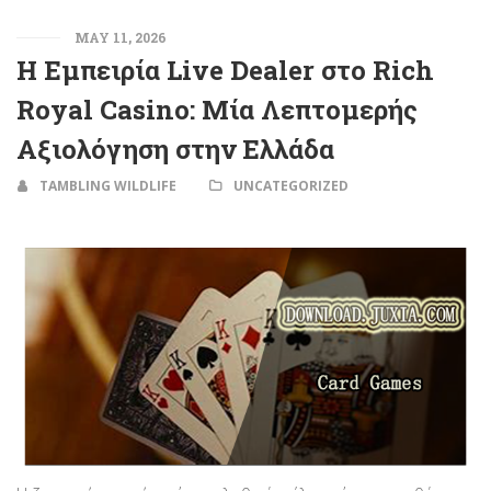
MAY 11, 2026
Η Εμπειρία Live Dealer στο Rich
Royal Casino: Μία Λεπτομερής
Αξιολόγηση στην Ελλάδα
TAMBLING WILDLIFE
UNCATEGORIZED