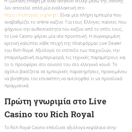
Η ζωντανή επαφή με έναν αληθινό ντίλερ μέσω της οθόνης
δεν αποτελεί απλά μία εναλλακτική στο
https://richroyals.org/el-gr/
. Είναι μία πλήρη εμπειρία που
αναβαθμίζει το online καζίνο. Για τους Έλληνες παίκτες που
ψάχνουν την αυθεντικότητα του καζίνο από το σπίτι τους,
το Live Casino φέρνει μία νέα προοπτική. Η συγκεκριμένη
κριτική καλύπτει κάθε πτυχή της πλατφόρμας Live Dealer
του Rich Royal. Αξιολογεί το επίπεδο των παιχνιδιών, την
επαγγελματική συμπεριφορά, τις τεχνικές παραμέτρους και
το τι προσφέρει στο σύνολό του στο ελληνικό κοινό. Το
σχόλιο βασίζεται σε εμπειρικές παρατηρήσεις, προκειμένου
να βοηθήσει τον επισκέπτη να αντιληφθεί τι να προσδοκά
πραγματικά.
Πρώτη γνωριμία στο Live
Casino του Rich Royal
Το Rich Royal Casino επένδυσε αξιόλογα κεφάλαια στην