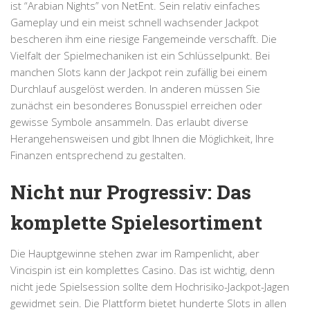
ist “Arabian Nights” von NetEnt. Sein relativ einfaches
Gameplay und ein meist schnell wachsender Jackpot
bescheren ihm eine riesige Fangemeinde verschafft. Die
Vielfalt der Spielmechaniken ist ein Schlüsselpunkt. Bei
manchen Slots kann der Jackpot rein zufällig bei einem
Durchlauf ausgelöst werden. In anderen müssen Sie
zunächst ein besonderes Bonusspiel erreichen oder
gewisse Symbole ansammeln. Das erlaubt diverse
Herangehensweisen und gibt Ihnen die Möglichkeit, Ihre
Finanzen entsprechend zu gestalten.
Nicht nur Progressiv: Das
komplette Spielesortiment
Die Hauptgewinne stehen zwar im Rampenlicht, aber
Vincispin ist ein komplettes Casino. Das ist wichtig, denn
nicht jede Spielsession sollte dem Hochrisiko-Jackpot-Jagen
gewidmet sein. Die Plattform bietet hunderte Slots in allen