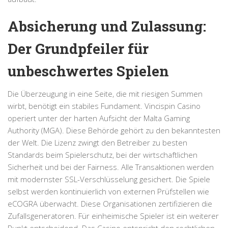
Absicherung und Zulassung:
Der Grundpfeiler für
unbeschwertes Spielen
Die Überzeugung in eine Seite, die mit riesigen Summen
wirbt, benötigt ein stabiles Fundament. Vincispin Casino
operiert unter der harten Aufsicht der Malta Gaming
Authority (MGA). Diese Behörde gehört zu den bekanntesten
der Welt. Die Lizenz zwingt den Betreiber zu besten
Standards beim Spielerschutz, bei der wirtschaftlichen
Sicherheit und bei der Fairness. Alle Transaktionen werden
mit modernster SSL-Verschlüsselung gesichert. Die Spiele
selbst werden kontinuierlich von externen Prüfstellen wie
eCOGRA überwacht. Diese Organisationen zertifizieren die
Zufallsgeneratoren. Für einheimische Spieler ist ein weiterer