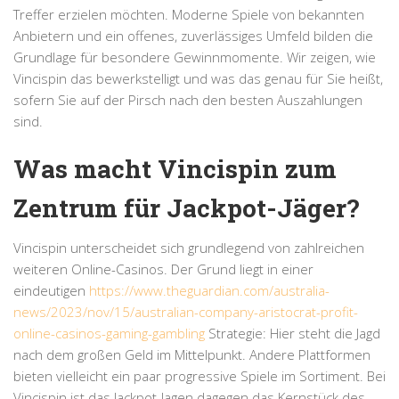
Treffer erzielen möchten. Moderne Spiele von bekannten
Anbietern und ein offenes, zuverlässiges Umfeld bilden die
Grundlage für besondere Gewinnmomente. Wir zeigen, wie
Vincispin das bewerkstelligt und was das genau für Sie heißt,
sofern Sie auf der Pirsch nach den besten Auszahlungen
sind.
Was macht Vincispin zum
Zentrum für Jackpot-Jäger?
Vincispin unterscheidet sich grundlegend von zahlreichen
weiteren Online-Casinos. Der Grund liegt in einer
eindeutigen
https://www.theguardian.com/australia-
news/2023/nov/15/australian-company-aristocrat-profit-
online-casinos-gaming-gambling
Strategie: Hier steht die Jagd
nach dem großen Geld im Mittelpunkt. Andere Plattformen
bieten vielleicht ein paar progressive Spiele im Sortiment. Bei
Vincispin ist das Jackpot-Jagen dagegen das Kernstück des