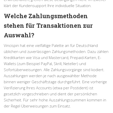
klärt der Kundensupport Ihre individuelle Situation.
Welche Zahlungsmethoden
stehen für Transaktionen zur
Auswahl?
Vincispin hat eine vielfältige Palette an für Deutschland
üblichen und zuverlässigen Zahlungsmethoden. Dazu zählen
Kreditkarten wie Visa und Mastercard, Prepaid-Karten, E-
Wallets (zum Beispiel PayPal, Skrill, Neteller) und
Sofortüberweisungen. Alle Zahlungsvorgänge sind kodiert.
Auszahlungen werden je nach ausgewählter Methode
binnen weniger Geschäftstage durchgeführt. Eine vorherige
Verifizierung Ihres Accounts (etwa per Postident) ist
gesetzlich vorgeschrieben und dient der persönlichen
Sicherheit. Für sehr hohe Auszahlungssummen kommen in
der Regel Überweisungen zum Einsatz.