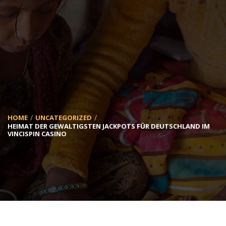
HOME
UNCATEGORIZED
HEIMAT DER GEWALTIGSTEN JACKPOTS FÜR DEUTSCHLAND IM
VINCISPIN CASINO