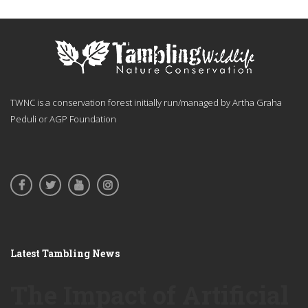
TWNC is a conservation forest initially run/managed by Artha Graha
Peduli or AGP Foundation
Latest Tambling News
The Impact of Artificial