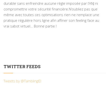
durable sans enfreindre aucune règle imposée par l’ANJ ni
compromettre votre sécurité financière.N’oubliez pas que
même avec toutes ces optimisations rien ne remplace une
pratique régulière hors ligne afin affiner son feeling face au
vrai sabot virtuel… Bonne partie !
TWITTER FEEDS
Tweets by @TamblingID