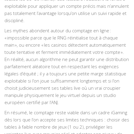
exploitable pour appliquer un compte précis mais n’annulent
pas totalement l’avantage lorsqu’on utilise un suivi rapide et
discipliné.
Les mythes abondent autour du comptage en ligne :
« impossible parce que le RNG réinitialise tout à chaque
main », ou encore « les casinos détectent automatiquement
toute tentative et ferment immédiatement votre compte ».
En réalité, aucun algorithme ne peut garantir une distribution
parfaitement aléatoire tout en respectant les exigences
légales d’équité ; il y a toujours une petite marge statistique
exploitable si l’on joue suffisamment longtemps et si l’on
choisit judicieusement ses tables live où un vrai croupier
manipule physiquement le jeu virtuel depuis un studio
européen certifié par l’ANJ.
En résumé, le comptage reste viable dans un cadre iGaming
dès lors que l’on accepte ses limites techniques : choisir des
tables à faible nombre de jeux (1 ou 2), privilégier les