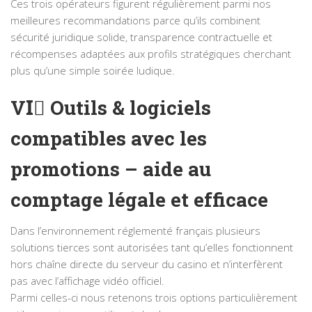
Ces trois opérateurs figurent régulièrement parmi nos
meilleures recommandations parce qu’ils combinent
sécurité juridique solide, transparence contractuelle et
récompenses adaptées aux profils stratégiques cherchant
plus qu’une simple soirée ludique.
VI️⃣ Outils & logiciels
compatibles avec les
promotions – aide au
comptage légale et efficace
Dans l’environnement réglementé français plusieurs
solutions tierces sont autorisées tant qu’elles fonctionnent
hors chaîne directe du serveur du casino et n’interfèrent
pas avec l’affichage vidéo officiel.
Parmi celles-ci nous retenons trois options particulièrement