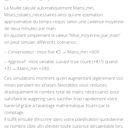
La feuille calcule automatiquement Mains_min,
Mises_totales_nécessaires ainsi qu’une estimation
approximative du temps requis selon une cadence moyenne
de deux minutes par main.
En ajustant simplement la valeur “Mise_moyenne_par_main”
on peut simuler différents scénarios :
–
Conservateur
: mise fixe €5 → Mains_min ≈600
–
Aggressif
: mise variable suivant true count (+€15 quand
+3) → Mains_min ≈380
Ces simulations montrent qu’en augmentant légèrement vos
mises pendant les phases favorables vous réduisez
drastiquement le nombre total de mains nécessaires pour
satisfaire le wagering sans sacrifier trop rapidement votre
bankroll grâce à l’avantage mathématique fourni par le
comptage.
Il suffit ensuite d’inscrire dans votre planification quotidienne
ce nombre cible afin d’éviter toute surprise désagréable lors