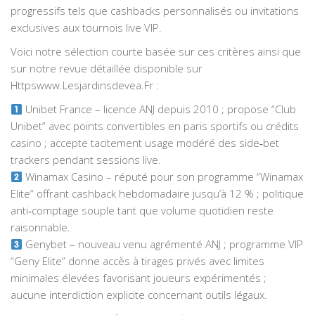
progressifs tels que cashbacks personnalisés ou invitations
exclusives aux tournois live VIP.
Voici notre sélection courte basée sur ces critères ainsi que
sur notre revue détaillée disponible sur
Httpswww.Lesjardinsdevea.Fr :
Unibet France – licence ANJ depuis 2010 ; propose “Club
Unibet” avec points convertibles en paris sportifs ou crédits
casino ; accepte tacitement usage modéré des side‑bet
trackers pendant sessions live.
Winamax Casino – réputé pour son programme “Winamax
Elite” offrant cashback hebdomadaire jusqu’à 12 % ; politique
anti‑comptage souple tant que volume quotidien reste
raisonnable.
Genybet – nouveau venu agrémenté ANJ ; programme VIP
“Geny Elite” donne accès à tirages privés avec limites
minimales élevées favorisant joueurs expérimentés ;
aucune interdiction explicite concernant outils légaux.