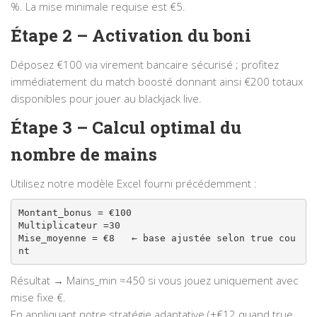
%. La mise minimale requise est €5.
Étape 2 – Activation du boni
Déposez €100 via virement bancaire sécurisé ; profitez
immédiatement du match boosté donnant ainsi €200 totaux
disponibles pour jouer au blackjack live.
Étape 3 – Calcul optimal du
nombre de mains
Utilisez notre modèle Excel fourni précédemment :
Montant_bonus = €100

Multiplicateur =30

Mise_moyenne = €8   ← base ajustée selon true cou
Résultat → Mains_min ≈450 si vous jouez uniquement avec
mise fixe €.
En appliquant notre stratégie adaptative (+€12 quand true