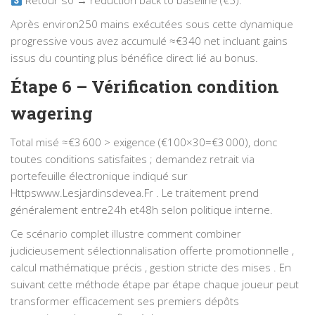
Retour ≤0 → réduction back to baseline (€5).
Après environ250 mains exécutées sous cette dynamique
progressive vous avez accumulé ≈€340 net incluant gains
issus du counting plus bénéfice direct lié au bonus.
Étape 6 – Vérification condition
wagering
Total misé ≈€3 600 > exigence (€100×30=€3 000), donc
toutes conditions satisfaites ; demandez retrait via
portefeuille électronique indiqué sur
Httpswww.Lesjardinsdevea.Fr . Le traitement prend
généralement entre24h et48h selon politique interne.
Ce scénario complet illustre comment combiner
judicieusement sélectionnalisation offerte promotionnelle ,
calcul mathématique précis , gestion stricte des mises . En
suivant cette méthode étape par étape chaque joueur peut
transformer efficacement ses premiers dépôts