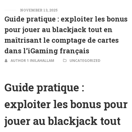
NOVEMBER 13, 2025
Guide pratique : exploiter les bonus
pour jouer au blackjack tout en
maîtrisant le comptage de cartes
dans l’iGaming français
AUTHOR 1 INILAHALLAM
UNCATEGORIZED
Guide pratique :
exploiter les bonus pour
jouer au blackjack tout