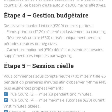
count ≥+3), ce besoin chute autour de300 mains effectives.
Étape 4 – Gestion budgétaire
Divisez votre bankroll initiale (€200) en trois parties :
– Fonds principal (€120) réservé exclusivement au counting.
– Réserve sécuritaire (€50) utilisée uniquement pendant
périodes neutres ou négatives.
– Cachet promotionnel (€30) dédié aux éventuels besoins
supplémentaires imposés par wagering.
Étape 5 – Session réelle
Vous commencez sous compte neutre (+0); mise initiale €5
pendant dix premières minutes afin d’observer rythme RNG
puis augmentez progressivement :
True Count +2 → mise €8 pendant cinq minutes.
True Count +4 → mise maximale autorisée (€20) durant
vingt minutes ciblées.