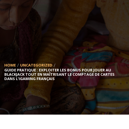
HOME
UNCATEGORIZED
GUIDE PRATIQUE : EXPLOITER LES BONUS POUR JOUER AU
BLACKJACK TOUT EN MAÎTRISANT LE COMPTAGE DE CARTES
DANS L’IGAMING FRANÇAIS