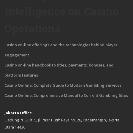
Intelligence on Casino
Operations
Casino on-line offerings and the technologies behind player
engagement
Casino on-line handbook to titles, payments, bonuses, and
platform features
Casino On-line: Complete Guide to Modern Gambling Services
Casino On-line: Comprehensive Manual to Current Gambling Sites
Jakarta Office
Gedung PP 28 lt. 5, Jl. Pasir Putih Raya no. 28, Pademangan, Jakarta
Utara 14430