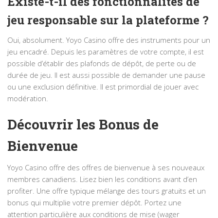
Existe-t-il des fonctionnalités de
jeu responsable sur la plateforme ?
Oui, absolument. Yoyo Casino offre des instruments pour un
jeu encadré. Depuis les paramètres de votre compte, il est
possible d’établir des plafonds de dépôt, de perte ou de
durée de jeu. Il est aussi possible de demander une pause
ou une exclusion définitive. Il est primordial de jouer avec
modération.
Découvrir les Bonus de
Bienvenue
Yoyo Casino offre des offres de bienvenue à ses nouveaux
membres canadiens. Lisez bien les conditions avant d’en
profiter. Une offre typique mélange des tours gratuits et un
bonus qui multiplie votre premier dépôt. Portez une
attention particulière aux conditions de mise (wager