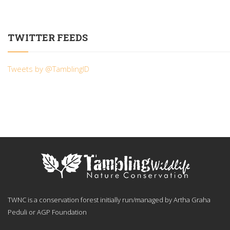
TWITTER FEEDS
Tweets by @TamblingID
TWNC is a conservation forest initially run/managed by Artha Graha
Peduli or AGP Foundation