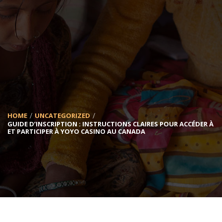
HOME
UNCATEGORIZED
GUIDE D’INSCRIPTION : INSTRUCTIONS CLAIRES POUR ACCÉDER À
ET PARTICIPER À YOYO CASINO AU CANADA