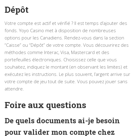
Dépôt
Votre compte est actif et vérifié ? Il est temps d’ajouter des
fonds. Yoyo Casino met à disposition de nombreuses
options pour les Canadiens. Rendez-vous dans la section
“Caisse” ou “Dépôt” de votre compte. Vous découvrirez des
méthodes comme Interac, Visa, Mastercard et des
portefeuilles électroniques. Choisissez celle que vous
souhaitez, indiquez le montant (en observant les limites) et
exécutez les instructions. Le plus souvent, l’argent arrive sur
votre compte de jeu tout de suite. Vous pouvez jouer sans
attendre.
Foire aux questions
De quels documents ai-je besoin
pour valider mon compte chez