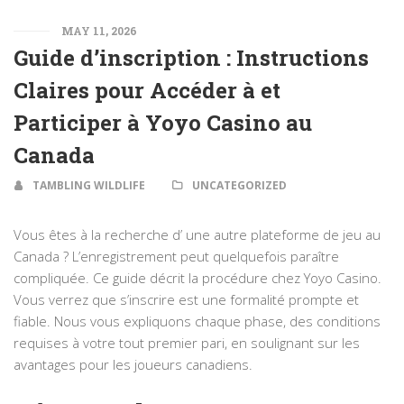
MAY 11, 2026
Guide d’inscription : Instructions
Claires pour Accéder à et
Participer à Yoyo Casino au
Canada
TAMBLING WILDLIFE
UNCATEGORIZED
Vous êtes à la recherche d’ une autre plateforme de jeu au
Canada ? L’enregistrement peut quelquefois paraître
compliquée. Ce guide décrit la procédure chez Yoyo Casino.
Vous verrez que s’inscrire est une formalité prompte et
fiable. Nous vous expliquons chaque phase, des conditions
requises à votre tout premier pari, en soulignant sur les
avantages pour les joueurs canadiens.