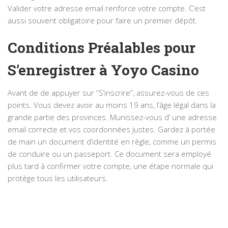
Valider votre adresse email renforce votre compte. C’est
aussi souvent obligatoire pour faire un premier dépôt.
Conditions Préalables pour
S’enregistrer à Yoyo Casino
Avant de de appuyer sur “S’inscrire”, assurez-vous de ces
points. Vous devez avoir au moins 19 ans, l’âge légal dans la
grande partie des provinces. Munissez-vous d’ une adresse
email correcte et vos coordonnées justes. Gardez à portée
de main un document d’identité en règle, comme un permis
de conduire ou un passeport. Ce document sera employé
plus tard à confirmer votre compte, une étape normale qui
protège tous les utilisateurs.