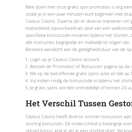
Mee doen met onze gratis spin promoties is erg ee
zodat je in een paar minuten kunt beginnen met draa
Cazeus Casino. Daarna zijn er diverse manieren om g
toebedeeld, bijvoorbeeld als deel van een welkomstb
specifieke bonuscode invoeren tijdens het storten, 
alle instructies begrijpelijk en makkelijk te volgen z
Besteed aandacht aan de geldigheidsduur van de spi
Login op je Cazeus Casino account.
Bezoek de ‘Promoties’ of ‘Bonussen’ pagina op de 
Klik op de betreffende gratis spins actie en klik o
Vul indien nodig de bonuscode in tijdens het storte
Je gratis spins worden onmiddellijk of binnen 24 u
Het Verschil Tussen Gest
Cazeus Casino heeft diverse soorten bonussen aan. 
storting bonussen. Dit onderscheid is belangrijk vo
reload bonus, krijg je als je een storting doet. Wij