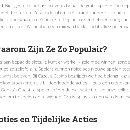
d. Niet-gestorte bonussen, zoals bepaalde gratis spins of ‘no depo
oeft te storten. Ze zijn ideaal om het casino zonder risico uit te
fieke voorwaarden. Zonder storting bonussen hebben doorgaans
lvereisten. Wij hebben een mix van beide, zodat elke speler wat
waarom Zijn Ze Zo Populair?
es aan bepaalde slots. Je kunt er werkelijk geld mee winnen, zonde
at ze zo geliefd zijn. Spelers kunnen risicoloos nieuwe spellen tes
winst beleven. Bij Cazeus Casino begrijpen we hoe belangrijk gra
elkomstpakketten als bij doorlopende acties. Het is een uitsteke
onzo’s Quest te spelen, of om de nieuwste titels in onze collecti
jgen om te spelen en te winnen. Gratis spins zijn een van de man
ies en Tijdelijke Acties