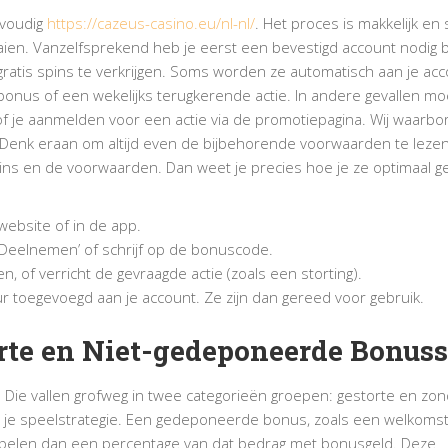
nvoudig
https://cazeus-casino.eu/nl-nl/
. Het proces is makkelijk en 
ien. Vanzelfsprekend heb je eerst een bevestigd account nodig b
ratis spins te verkrijgen. Soms worden ze automatisch aan je ac
onus of een wekelijks terugkerende actie. In andere gevallen mo
of je aanmelden voor een actie via de promotiepagina. Wij waarbo
ijn. Denk eraan om altijd even de bijbehorende voorwaarden te lezen
ns en de voorwaarden. Dan weet je precies hoe je ze optimaal ge
website of in de app.
p ‘Deelnemen’ of schrijf op de bonuscode.
n, of verricht de gevraagde actie (zoals een storting).
ur toegevoegd aan je account. Ze zijn dan gereed voor gebruik.
orte en Niet-gedeponeerde Bonus
Die vallen grofweg in twee categorieën groepen: gestorte en zo
or je speelstrategie. Een gedeponeerde bonus, zoals een welkomst
 koppelen dan een percentage van dat bedrag met bonusgeld. Deze