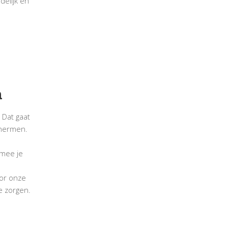
delijk en
n
 Dat gaat
chermen.
rmee je
oor onze
e zorgen.