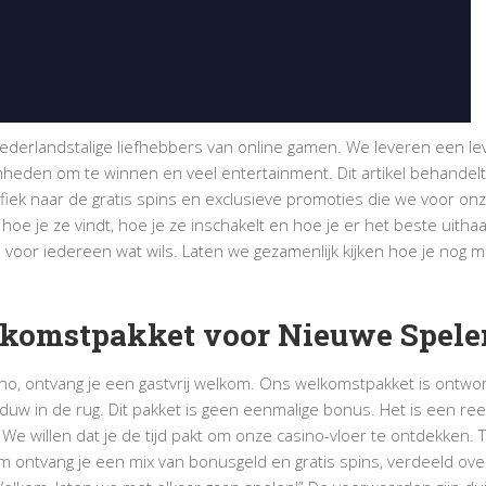
ederlandstalige liefhebbers van online gamen. We leveren een le
heden om te winnen en veel entertainment. Dit artikel behandel
iek naar de gratis spins en exclusieve promoties die we voor on
e je ze vindt, hoe je ze inschakelt en hoe je er het beste uithaalt
 voor iedereen wat wils. Laten we gezamenlijk kijken hoe je nog 
omstpakket voor Nieuwe Spele
ino, ontvang je een gastvrij welkom. Ons welkomstpakket is ontw
duw in de rug. Dit pakket is geen eenmalige bonus. Het is een re
t. We willen dat je de tijd pakt om onze casino-vloer te ontdekken. 
m ontvang je een mix van bonusgeld en gratis spins, verdeeld ove