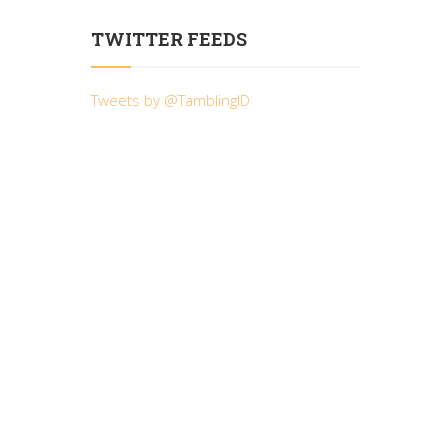
TWITTER FEEDS
Tweets by @TamblingID