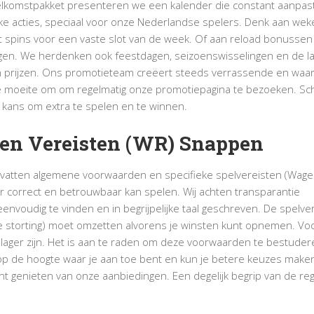
welkomstpakket presenteren we een kalender die constant aanpast.
jke acties, speciaal voor onze Nederlandse spelers. Denk aan weke
set spins voor een vaste slot van de week. Of aan reload bonussen 
ogen. We herdenken ook feestdagen, seizoenswisselingen en de l
 prijzen. Ons promotieteam creëert steeds verrassende en waar
de moeite om om regelmatig onze promotiepagina te bezoeken. Schr
n kans om extra te spelen en te winnen.
en Vereisten (WR) Snappen
vatten algemene voorwaarden en specifieke spelvereisten (Wage
er correct en betrouwbaar kan spelen. Wij achten transparantie
envoudig te vinden en in begrijpelijke taal geschreven. De spelve
 storting) moet omzetten alvorens je winsten kunt opnemen. Voo
l lager zijn. Het is aan te raden om deze voorwaarden te bestude
p de hoogte waar je aan toe bent en kun je betere keuzes maken
 genieten van onze aanbiedingen. Een degelijk begrip van de reg