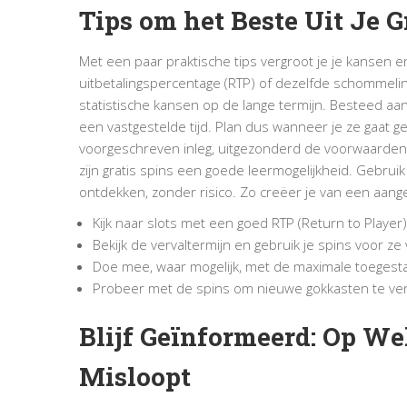
Tips om het Beste Uit Je G
Met een paar praktische tips vergroot je je kansen en 
uitbetalingspercentage (RTP) of dezelfde schommeling
statistische kansen op de lange termijn. Besteed aan
een vastgestelde tijd. Plan dus wanneer je ze gaat ge
voorgeschreven inleg, uitgezonderd de voorwaarden i
zijn gratis spins een goede leermogelijkheid. Gebr
ontdekken, zonder risico. Zo creëer je van een aa
Kijk naar slots met een goed RTP (Return to Player)
Bekijk de vervaltermijn en gebruik je spins voor ze
Doe mee, waar mogelijk, met de maximale toegest
Probeer met de spins om nieuwe gokkasten te ve
Blijf Geïnformeerd: Op We
Misloopt