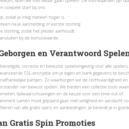
Welkom, laten we met elkaar gaan spelen!” De voorwaarden zijn dui
en soepele start bij ons.
, zodat je inleg meteen hoger is.
eteen na je aanmelding of eerste storting.
storting, zodat het plezier aanhoudt.
aansluiten bij de bonuswaarde.
n Geborgen en Verantwoord Spele
n beveiligde, correcte en bewuste speelomgeving voor alle spelers.
eavanceerde SSL-encryptie om je eigen en bank gegevens te bes
afhankelijke partijen. Zo waarborgen we de rechtvaardigheid en
orstander van bewust spelen. We bieden een collectie tools waa
estlimieten, tijdwaarschuwingen en de keuze voor een time-out of
tertainment samen moet gepaard gaan met veiligheid en aandacht v
iteren van alle gratis spins en aanbiedingen. Je bevindt je in goed
n Gratis Spin Promoties