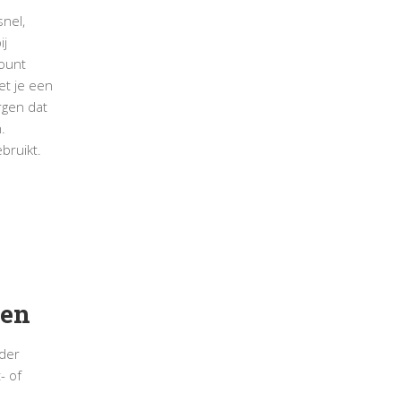
snel,
ij
count
et je een
rgen dat
.
bruikt.
sen
nder
- of