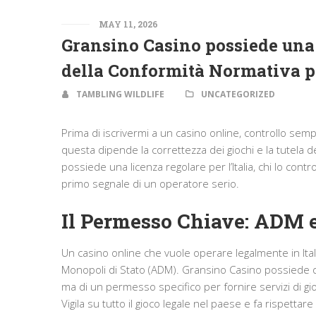
MAY 11, 2026
Gransino Casino possiede una
della Conformità Normativa per
TAMBLING WILDLIFE
UNCATEGORIZED
Prima di iscrivermi a un casino online, controllo semp
questa dipende la correttezza dei giochi e la tutela d
possiede una licenza regolare per l’Italia, chi lo cont
primo segnale di un operatore serio.
Il Permesso Chiave: ADM e
Un casino online che vuole operare legalmente in It
Monopoli di Stato (ADM). Gransino Casino possiede qu
ma di un permesso specifico per fornire servizi di gioc
Vigila su tutto il gioco legale nel paese e fa rispettare