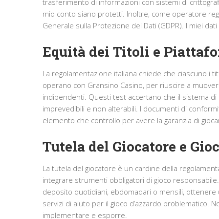
trasferimento di informazioni con sistemi di crittogra
mio conto siano protetti. Inoltre, come operatore re
Generale sulla Protezione dei Dati (GDPR). I miei dati
Equità dei Titoli e Piattaf
La regolamentazione italiana chiede che ciascuno i tit
operano con Gransino Casino, per riuscire a muoversi i
indipendenti. Questi test accertano che il sistema d
imprevedibili e non alterabili. I documenti di conformi
elemento che controllo per avere la garanzia di gioc
Tutela del Giocatore e Gio
La tutela del giocatore è un cardine della regolament
integrare strumenti obbligatori di gioco responsabile
deposito quotidiani, ebdomadari o mensili, ottener
servizi di aiuto per il gioco d’azzardo problematico. 
implementare e esporre.