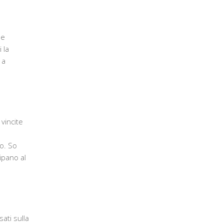
le
 la
 a
vincite
to. So
cipano al
ati sulla