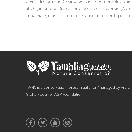
clienti di Gransino Casino per cercare una soluzione d
all’Organismo di Risoluzione delle Controversie (ADR)
imparziale, rilascia un parere vincolante per l’operator
TWNC is a conservation forest initially run/managed by Artha
Graha Peduli or AGP Foundation