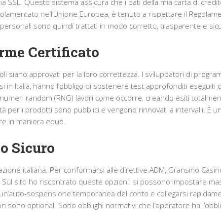
fia SSL. Questo sistema assicura che i dati della mia carta di credit
golamentato nell’Unione Europea, è tenuto a rispettare il Regolam
 personali sono quindi trattati in modo corretto, trasparente e sic
orme Certificato
oli siano approvati per la loro correttezza. I sviluppatori di progr
n Italia, hanno l’obbligo di sostenere test approfonditi eseguiti d
i numeri random (RNG) lavori come occorre, creando esiti totalme
tà per i prodotti sono pubblici e vengono rinnovati a intervalli. È u
are in maniera equo.
co Sicuro
azione italiana. Per conformarsi alle direttive ADM, Gransino Casi
. Sul sito ho riscontrato queste opzioni: si possono impostare mas
e un’auto-sospensione temporanea del conto e collegarsi rapidam
Non sono optional. Sono obblighi normativi che l’operatore ha l’obbli