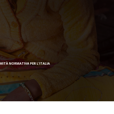
ITÀ NORMATIVA PER L’ITALIA