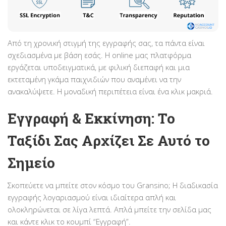
Από τη χρονική στιγμή της εγγραφής σας, τα πάντα είναι
σχεδιασμένα με βάση εσάς. Η online μας πλατφόρμα
εργάζεται υποδειγματικά, με φιλική διεπαφή και μια
εκτεταμένη γκάμα παιχνιδιών που αναμένει να την
ανακαλύψετε. Η μοναδική περιπέτεια είναι ένα κλικ μακριά.
Εγγραφή & Εκκίνηση: Το
Ταξίδι Σας Αρχίζει Σε Αυτό το
Σημείο
Σκοπεύετε να μπείτε στον κόσμο του Gransino; Η διαδικασία
εγγραφής λογαριασμού είναι ιδιαίτερα απλή και
ολοκληρώνεται σε λίγα λεπτά. Απλά μπείτε την σελίδα μας
και κάντε κλικ το κουμπί “Εγγραφή”.