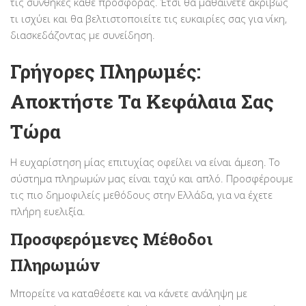
τις συνθήκες κάθε προσφοράς. Έτσι θα μαθαίνετε ακριβώς
τι ισχύει και θα βελτιστοποιείτε τις ευκαιρίες σας για νίκη,
διασκεδάζοντας με συνείδηση.
Γρήγορες Πληρωμές:
Αποκτήστε Τα Κεφάλαια Σας
Τώρα
Η ευχαρίστηση μίας επιτυχίας οφείλει να είναι άμεση. Το
σύστημα πληρωμών μας είναι ταχύ και απλό. Προσφέρουμε
τις πιο δημοφιλείς μεθόδους στην Ελλάδα, για να έχετε
πλήρη ευελιξία.
Προσφερόμενες Μέθοδοι
Πληρωμών
Μπορείτε να καταθέσετε και να κάνετε ανάληψη με