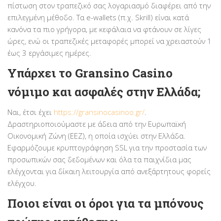
πίστωση στον τραπεζικό σας λογαριασμό διαφέρει από την
επιλεγμένη μέθοδο. Τα e-wallets (π.χ. Skrill) είναι κατά
κανόνα τα πιο γρήγορα, με κεφάλαια να φτάνουν σε λίγες
ώρες, ενώ οι τραπεζικές μεταφορές μπορεί να χρειαστούν 1
έως 3 εργάσιμες ημέρες.
Υπάρχει το Gransino Casino
νόμιμο και ασφαλές στην Ελλάδα;
Ναι, έτσι έχει
https://gransinocasinoo.gr/
.
Δραστηριοποιούμαστε με άδεια από την Ευρωπαϊκή
Οικονομική Ζώνη (ΕΕΖ), η οποία ισχύει στην Ελλάδα.
Εφαρμόζουμε κρυπτογράφηση SSL για την προστασία των
προσωπικών σας δεδομένων και όλα τα παιχνίδια μας
ελέγχονται για δίκαιη λειτουργία από ανεξάρτητους φορείς
ελέγχου.
Ποιοι είναι οι όροι για τα μπόνους