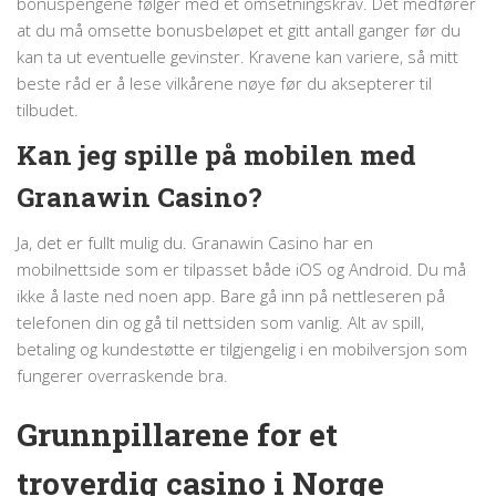
bonuspengene følger med et omsetningskrav. Det medfører
at du må omsette bonusbeløpet et gitt antall ganger før du
kan ta ut eventuelle gevinster. Kravene kan variere, så mitt
beste råd er å lese vilkårene nøye før du aksepterer til
tilbudet.
Kan jeg spille på mobilen med
Granawin Casino?
Ja, det er fullt mulig du. Granawin Casino har en
mobilnettside som er tilpasset både iOS og Android. Du må
ikke å laste ned noen app. Bare gå inn på nettleseren på
telefonen din og gå til nettsiden som vanlig. Alt av spill,
betaling og kundestøtte er tilgjengelig i en mobilversjon som
fungerer overraskende bra.
Grunnpillarene for et
troverdig casino i Norge