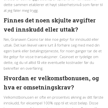
dette sammen etablerer et høyt sikkerhetsnivå som fører til
at jeg føler meg trygg.
Finnes det noen skjulte avgifter
ved innskudd eller uttak?
Nei, Granawin Casino tar ikke noe gebyr for innskudd eller
uttak. Det kan likevel være lurt å forhøre seg med med din
egen bank eller betalingstjeneste, for noen ganger tar de et
lite gebyr for visse transaksjoner. Casinoet er tydelige om
dette, og du vil alltid få vite eventuelle kostnader før du
bekrefter en overføring.
Hvordan er velkomstbonusen, og
hva er omsetningskrav?
Velkomstbonusen er ofte en prosentvis økning av ditt første
innskudd, for eksempel 100% opp til et visst beløp. Disse