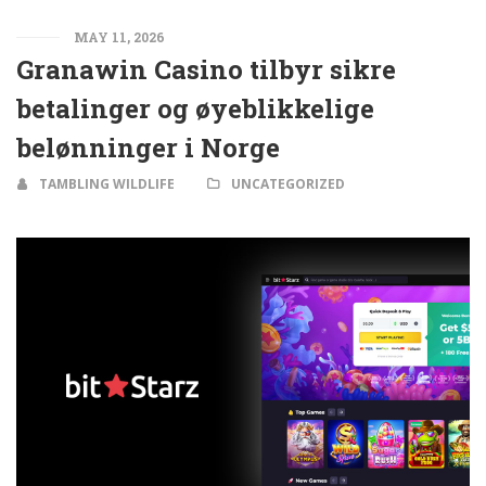
MAY 11, 2026
Granawin Casino tilbyr sikre
betalinger og øyeblikkelige
belønninger i Norge
TAMBLING WILDLIFE
UNCATEGORIZED