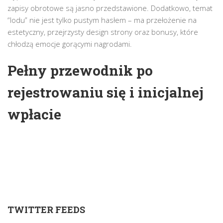
zapisy obrotowe są jasno przedstawione. Dodatkowo, temat
“lodu” nie jest tylko pustym hasłem – ma przełożenie na
estetyczny, przejrzysty design strony oraz bonusy, które
chłodzą emocje gorącymi nagrodami.
Pełny przewodnik po
rejestrowaniu się i inicjalnej
wpłacie
TWITTER FEEDS