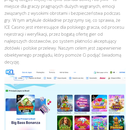
miejsce dla graczy pragnących dużych wygranych, emocji
związanych z wysokimi obrotami i bezpieczeństwa podczas
gry. W tym artykule dokładnie przyjrzymy się, co sprawia, że
ICE Casino jest interesujące dla polskiego gracza, od procesu
rejestracji i weryfikacji, przez bogatą ofertę gier od
najlepszych dostawców, po system płatności akceptujący
złotówki i polskie przelewy. Naszym celem jest zapewnienie
obiektywnego przeglądu, który pomoże Ci podjąć świadomą
decyzję.