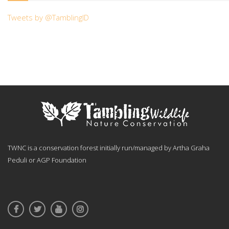
Tweets by @TamblingID
TWNC is a conservation forest initially run/managed by Artha Graha
Peduli or AGP Foundation