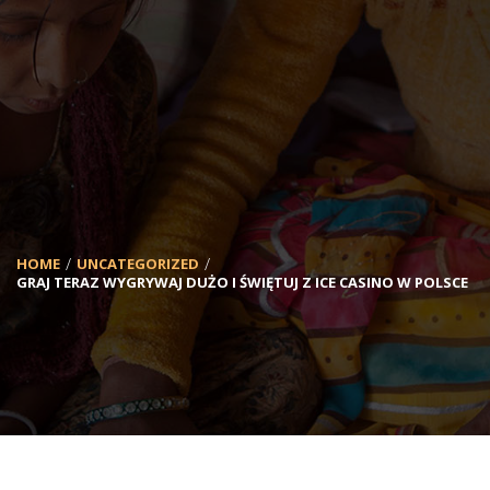
HOME
UNCATEGORIZED
GRAJ TERAZ WYGRYWAJ DUŻO I ŚWIĘTUJ Z ICE CASINO W POLSCE