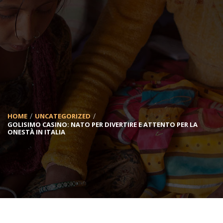
HOME
UNCATEGORIZED
GOLISIMO CASINO: NATO PER DIVERTIRE E ATTENTO PER LA
ONESTÀ IN ITALIA