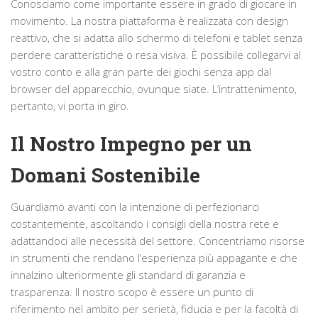
Conosciamo come importante essere in grado di giocare in
movimento. La nostra piattaforma è realizzata con design
reattivo, che si adatta allo schermo di telefoni e tablet senza
perdere caratteristiche o resa visiva. È possibile collegarvi al
vostro conto e alla gran parte dei giochi senza app dal
browser del apparecchio, ovunque siate. L’intrattenimento,
pertanto, vi porta in giro.
Il Nostro Impegno per un
Domani Sostenibile
Guardiamo avanti con la intenzione di perfezionarci
costantemente, ascoltando i consigli della nostra rete e
adattandoci alle necessità del settore. Concentriamo risorse
in strumenti che rendano l’esperienza più appagante e che
innalzino ulteriormente gli standard di garanzia e
trasparenza. Il nostro scopo è essere un punto di
riferimento nel ambito per serietà, fiducia e per la facoltà di