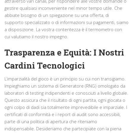
attraverso vari canali, per rispondere alle vostre domande o
gestire qualsiasi inconveniente nel minor tempo utile. Che
abbiate bisogno di un spiegazione su una offerta, di
supporto specializzato o di informazioni sui pagamenti, siamo
a disposizione. La vostra contentezza è il termometro con
cui valutiamo il nostro impegno.
Trasparenza e Equità: I Nostri
Cardini Tecnologici
L’imparzialità del gioco è un principio su cui non transigiamo.
Impieghiamo un sistema di Generatore (RNG) omologato da
laboratori di testing indipendenti e conosciuti a livello globale.
Questo assicura che il risultato di ogni partita, ogni giocata o
ogni colpo di dadi sia totalmente imprevedibile e imparziale. I
certificati di conformità e i report di audit sono accessibili,
parte di una politica di apertura che riteniamo
indispensabile. Desideriamo che partecipiate con la piena