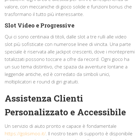
valore, con meccaniche di gioco solide e funzioni bonus che
trasformano il tutto più interessante.
Slot Video e Progressive
Qui ci sono centinaia di titoli, dalle slot a tre rulli alle video
slot più sofisticate con numerose linee di vincita. Una parte
speciale è riservata alle jackpot crescenti, dove i montepremi
totalizzati possono toccare a cifre da record. Ogni gioco ha
un suo tema distintivo, che spazia da avventure lontane a
leggende antiche, ed è corredato da simboli unici,
moltiplicatori e round di giri gratuiti.
Assistenza Clienti
Personalizzato e Accessibile
Un servizio di aiuto pronto e capace è fondamentale
https://golisimoo.it/
. Il nostro team di supporto è disponibile