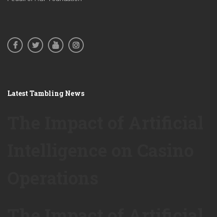
Latest Tambling News
The Impact of Artificial
Intelligence on Casino
Operations
The Impact of Artificial