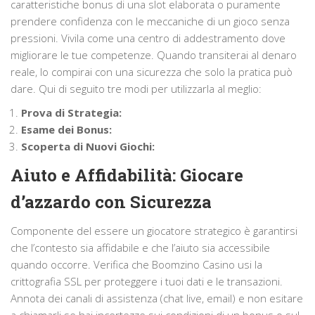
caratteristiche bonus di una slot elaborata o puramente
prendere confidenza con le meccaniche di un gioco senza
pressioni. Vivila come una centro di addestramento dove
migliorare le tue competenze. Quando transiterai al denaro
reale, lo compirai con una sicurezza che solo la pratica può
dare. Qui di seguito tre modi per utilizzarla al meglio:
Prova di Strategia:
Esame dei Bonus:
Scoperta di Nuovi Giochi:
Aiuto e Affidabilità: Giocare
d’azzardo con Sicurezza
Componente del essere un giocatore strategico è garantirsi
che l’contesto sia affidabile e che l’aiuto sia accessibile
quando occorre. Verifica che Boomzino Casino usi la
crittografia SSL per proteggere i tuoi dati e le transazioni.
Annota dei canali di assistenza (chat live, email) e non esitare