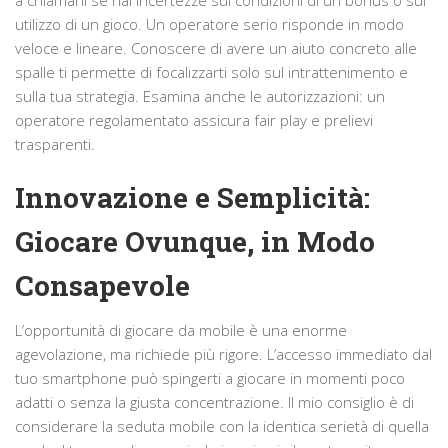
a chiamarli se hai incertezze sui condizioni di un bonus o sul
utilizzo di un gioco. Un operatore serio risponde in modo
veloce e lineare. Conoscere di avere un aiuto concreto alle
spalle ti permette di focalizzarti solo sul intrattenimento e
sulla tua strategia. Esamina anche le autorizzazioni: un
operatore regolamentato assicura fair play e prelievi
trasparenti.
Innovazione e Semplicità:
Giocare Ovunque, in Modo
Consapevole
L’opportunità di giocare da mobile è una enorme
agevolazione, ma richiede più rigore. L’accesso immediato dal
tuo smartphone può spingerti a giocare in momenti poco
adatti o senza la giusta concentrazione. Il mio consiglio è di
considerare la seduta mobile con la identica serietà di quella