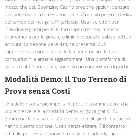
mezzo che usi. Boomzino Casino propone opzioni pensate
per potenziare la tua esperienza e offrirti più potere. Dedica
del tempo per navigare l’interfaccia. Usa i selettori per
individuare giochi per RTP, fornitore o rischio; imposta
promemoria per le giocate o limiti di deposito subito nel tuo
account. La sezione delle dati, se presente, può
rappresentare una riserva di dati per studiare le tue
consuetudini e attuare aggiustamenti. Una piattaforma di
gioco curata è un alleato, non solo un contenitore di giochi.
Modalità Demo: Il Tuo Terreno di
Prova senza Costi
Una delle risorse più importanti per un scommettitore che
vuole crescere è la modalità demo, o “gioca gratis”. Su
Boomzino, la quasi totalità delle slot e molti giochi da casinò
hanno questa opzione. Usala senza esitare. È il contesto
ottimale per testare nuove strategie di blackjack, capire le