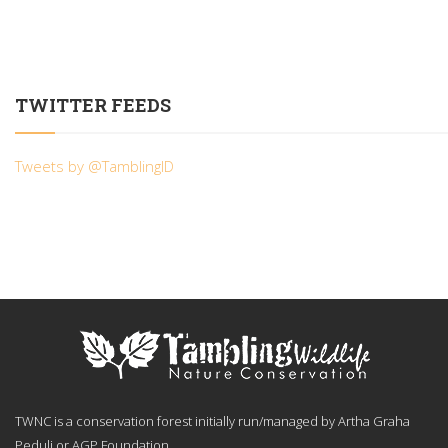
TWITTER FEEDS
Tweets by @TamblingID
TWNC is a conservation forest initially run/managed by Artha Graha
Peduli or AGP Foundation