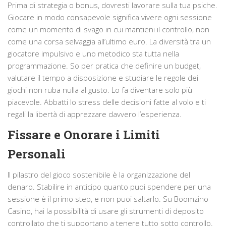
Prima di strategia o bonus, dovresti lavorare sulla tua psiche.
Giocare in modo consapevole significa vivere ogni sessione
come un momento di svago in cui mantieni il controllo, non
come una corsa selvaggia all’ultimo euro. La diversità tra un
giocatore impulsivo e uno metodico sta tutta nella
programmazione. So per pratica che definire un budget,
valutare il tempo a disposizione e studiare le regole dei
giochi non ruba nulla al gusto. Lo fa diventare solo più
piacevole. Abbatti lo stress delle decisioni fatte al volo e ti
regali la libertà di apprezzare davvero l’esperienza.
Fissare e Onorare i Limiti
Personali
Il pilastro del gioco sostenibile è la organizzazione del
denaro. Stabilire in anticipo quanto puoi spendere per una
sessione è il primo step, e non puoi saltarlo. Su Boomzino
Casino, hai la possibilità di usare gli strumenti di deposito
controllato che ti supportano a tenere tutto sotto controllo.