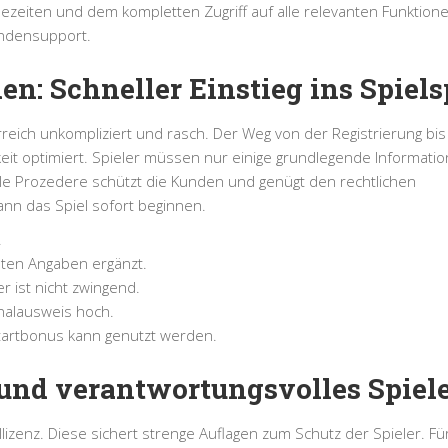
adezeiten und dem kompletten Zugriff auf alle relevanten Funktion
undensupport.
n: Schneller Einstieg ins Spiel
reich unkompliziert und rasch. Der Weg von der Registrierung bis
keit optimiert. Spieler müssen nur einige grundlegende Informati
le Prozedere schützt die Kunden und genügt den rechtlichen
nn das Spiel sofort beginnen.
.
aten Angaben ergänzt.
r ist nicht zwingend.
onalausweis hoch.
Startbonus kann genutzt werden.
 und verantwortungsvolles Spiel
llizenz. Diese sichert strenge Auflagen zum Schutz der Spieler. Für