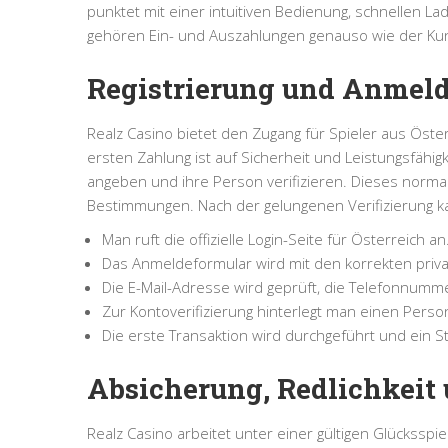
punktet mit einer intuitiven Bedienung, schnellen L
gehören Ein- und Auszahlungen genauso wie der K
Registrierung und Anmelde
Realz Casino bietet den Zugang für Spieler aus Öster
ersten Zahlung ist auf Sicherheit und Leistungsfähig
angeben und ihre Person verifizieren. Dieses norma
Bestimmungen. Nach der gelungenen Verifizierung ka
Man ruft die offizielle Login-Seite für Österreich an
Das Anmeldeformular wird mit den korrekten priv
Die E-Mail-Adresse wird geprüft, die Telefonnumme
Zur Kontoverifizierung hinterlegt man einen Pers
Die erste Transaktion wird durchgeführt und ein 
Absicherung, Redlichkeit
Realz Casino arbeitet unter einer gültigen Glücksspie