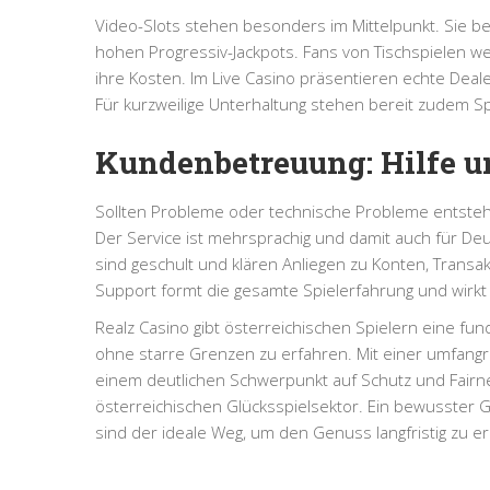
Video-Slots stehen besonders im Mittelpunkt. Sie b
hohen Progressiv-Jackpots. Fans von Tischspielen wer
ihre Kosten. Im Live Casino präsentieren echte Deal
Für kurzweilige Unterhaltung stehen bereit zudem 
Kundenbetreuung: Hilfe u
Sollten Probleme oder technische Probleme entsteh
Der Service ist mehrsprachig und damit auch für Deut
sind geschult und klären Anliegen zu Konten, Transa
Support formt die gesamte Spielerfahrung und wirkt
Realz Casino gibt österreichischen Spielern eine fu
ohne starre Grenzen zu erfahren. Mit einer umfangre
einem deutlichen Schwerpunkt auf Schutz und Fairne
österreichischen Glücksspielsektor. Ein bewusste
sind der ideale Weg, um den Genuss langfristig zu er