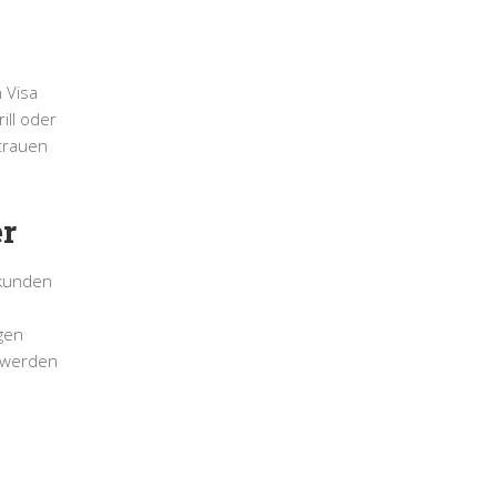
 Visa
ill oder
rtrauen
er
skunden
gen
t werden