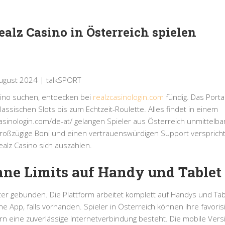
alz Casino in Österreich spielen
sino suchen, entdecken bei
realzcasinologin.com
fündig. Das Portal
lassischen Slots bis zum Echtzeit-Roulette. Alles findet in einem
asinologin.com/de-at/ gelangen Spieler aus Österreich unmittelb
großzügige Boni und einen vertrauenswürdigen Support verspricht
Realz Casino sich auszahlen.
hne Limits auf Handy und Tablet
ter gebunden. Die Plattform arbeitet komplett auf Handys und Tab
e App, falls vorhanden. Spieler in Österreich können ihre favoris
ern eine zuverlässige Internetverbindung besteht. Die mobile Vers