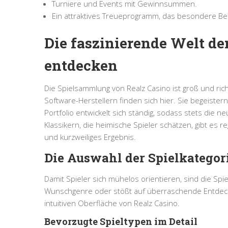
Turniere und Events mit Gewinnsummen.
Ein attraktives Treueprogramm, das besondere B
Die faszinierende Welt de
entdecken
Die Spielsammlung von Realz Casino ist groß und rich
Software-Herstellern finden sich hier. Sie begeister
Portfolio entwickelt sich ständig, sodass stets di
Klassikern, die heimische Spieler schätzen, gibt es r
und kurzweiliges Ergebnis.
Die Auswahl der Spielkategor
Damit Spieler sich mühelos orientieren, sind die Spie
Wunschgenre oder stößt auf überraschende Entdeckun
intuitiven Oberfläche von Realz Casino.
Bevorzugte Spieltypen im Detail