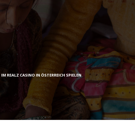
IM REALZ CASINO IN ÖSTERREICH SPIELEN