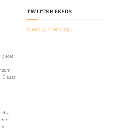
TWITTER FEEDS
Tweets by @TamblingID
 bietet
ar zum
. Dieser
lets,
ierten
ion