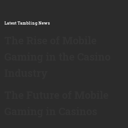
Latest Tambling News
The Rise of Mobile
Gaming in the Casino
Industry
The Future of Mobile
Gaming in Casinos