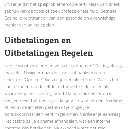
Ervaar je dat het spelproblemen oplevert? Maak dan direct
gebruik van de tools of zoek professionele hulp. Betnella
Casino is voorstander van een gezonde en evenwichtige
manier van online spelen.
Uitbetalingen en
Uitbetalingen Regelen
Heb je winst verdiend en wilt u die opnemen? Dat is gelukkig
makkelijk. Navigeer naar de kassa- of banksectie en
selecteer ‘Opname’. Kies uit je betaalmethode. Vaak is het
aan te raden om dezelfde methode te selecteren als
waarmee je een storting deed. Dat is vaak sneller en is
veiliger. Geef het bedrag in dat je wilt op te nemen. Verifieer
of het in de limieten past en of je mogelijke
bonusvoorwaarden bent nagekomen. Verifieer je aanvraag.
Het casino zal je opname afhandelen, wat een interne
controle kan betekenen. Na akkoord wordt het geld