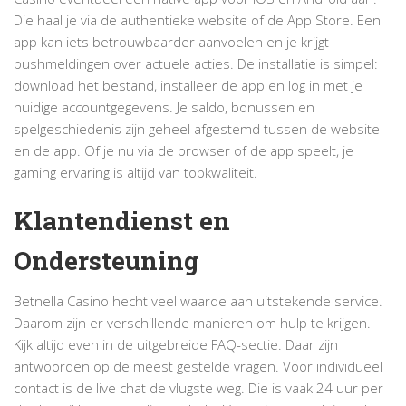
Die haal je via de authentieke website of de App Store. Een
app kan iets betrouwbaarder aanvoelen en je krijgt
pushmeldingen over actuele acties. De installatie is simpel:
download het bestand, installeer de app en log in met je
huidige accountgegevens. Je saldo, bonussen en
spelgeschiedenis zijn geheel afgestemd tussen de website
en de app. Of je nu via de browser of de app speelt, je
gaming ervaring is altijd van topkwaliteit.
Klantendienst en
Ondersteuning
Betnella Casino hecht veel waarde aan uitstekende service.
Daarom zijn er verschillende manieren om hulp te krijgen.
Kijk altijd even in de uitgebreide FAQ-sectie. Daar zijn
antwoorden op de meest gestelde vragen. Voor individueel
contact is de live chat de vlugste weg. Die is vaak 24 uur per