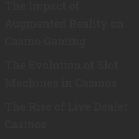
The Impact of
Augmented Reality on
Casino Gaming
The Evolution of Slot
Machines in Casinos
The Rise of Live Dealer
Casinos