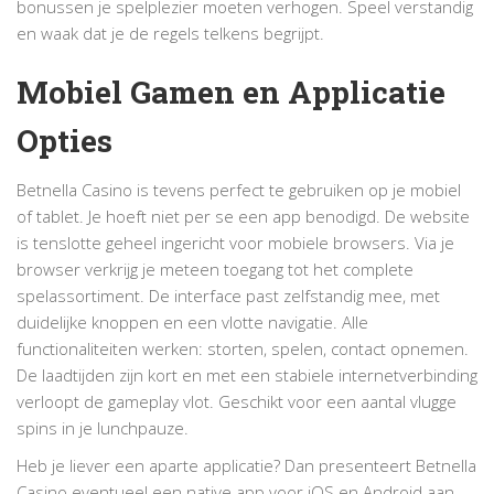
bonussen je spelplezier moeten verhogen. Speel verstandig
en waak dat je de regels telkens begrijpt.
Mobiel Gamen en Applicatie
Opties
Betnella Casino is tevens perfect te gebruiken op je mobiel
of tablet. Je hoeft niet per se een app benodigd. De website
is tenslotte geheel ingericht voor mobiele browsers. Via je
browser verkrijg je meteen toegang tot het complete
spelassortiment. De interface past zelfstandig mee, met
duidelijke knoppen en een vlotte navigatie. Alle
functionaliteiten werken: storten, spelen, contact opnemen.
De laadtijden zijn kort en met een stabiele internetverbinding
verloopt de gameplay vlot. Geschikt voor een aantal vlugge
spins in je lunchpauze.
Heb je liever een aparte applicatie? Dan presenteert Betnella
Casino eventueel een native app voor iOS en Android aan.