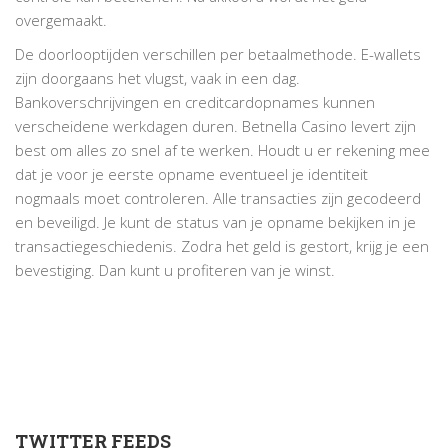
overgemaakt.
De doorlooptijden verschillen per betaalmethode. E-wallets
zijn doorgaans het vlugst, vaak in een dag.
Bankoverschrijvingen en creditcardopnames kunnen
verscheidene werkdagen duren. Betnella Casino levert zijn
best om alles zo snel af te werken. Houdt u er rekening mee
dat je voor je eerste opname eventueel je identiteit
nogmaals moet controleren. Alle transacties zijn gecodeerd
en beveiligd. Je kunt de status van je opname bekijken in je
transactiegeschiedenis. Zodra het geld is gestort, krijg je een
bevestiging. Dan kunt u profiteren van je winst.
TWITTER FEEDS