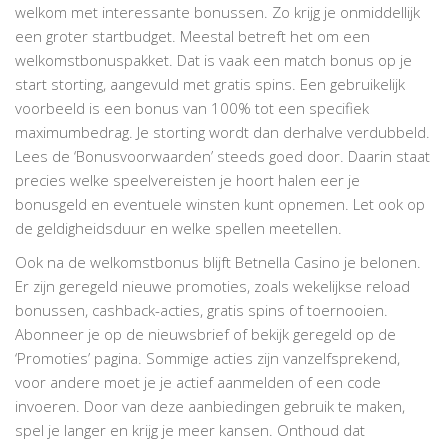
welkom met interessante bonussen. Zo krijg je onmiddellijk
een groter startbudget. Meestal betreft het om een
welkomstbonuspakket. Dat is vaak een match bonus op je
start storting, aangevuld met gratis spins. Een gebruikelijk
voorbeeld is een bonus van 100% tot een specifiek
maximumbedrag. Je storting wordt dan derhalve verdubbeld.
Lees de ‘Bonusvoorwaarden’ steeds goed door. Daarin staat
precies welke speelvereisten je hoort halen eer je
bonusgeld en eventuele winsten kunt opnemen. Let ook op
de geldigheidsduur en welke spellen meetellen.
Ook na de welkomstbonus blijft Betnella Casino je belonen.
Er zijn geregeld nieuwe promoties, zoals wekelijkse reload
bonussen, cashback-acties, gratis spins of toernooien.
Abonneer je op de nieuwsbrief of bekijk geregeld op de
‘Promoties’ pagina. Sommige acties zijn vanzelfsprekend,
voor andere moet je je actief aanmelden of een code
invoeren. Door van deze aanbiedingen gebruik te maken,
spel je langer en krijg je meer kansen. Onthoud dat