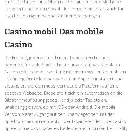
kann. Die Unter- und Obergrenzen sind für jede Methode
ausgelegt und liefern sowohl für Freizeitspieler als auch für
High Roller angemessene Rahmenbedingungen.
Casino mobil Das mobile
Casino
Die Freiheit, jederzeit und überall spielen zu können,
bedeutet für viele Spieler heute unverzichtbar. Napoleon
Casino erfüllt diese Erwartung mit einer exzellenten mobilen
Erfahrung. Anstelle einer separaten App, die installiert und
aktualisiert werden muss, vertraut die Plattform auf eine
adaptive Webseite. Diese stellt sich ein automatisch an die
Bildschirmauflösung jedes Handys oder Tablets an,
unabhängig davon, ob mit iOS oder Android. Die mobile
Version bietet Zugang auf den überwiegenden Teil der
Spielbibliothek, einschließlich der faszinierenden Live-Casino-
Spiele, ohne dass dabei es bedeutende Einbußen bei Grafik,