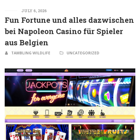
JULY 6, 2026
Fun Fortune und alles dazwischen
bei Napoleon Casino für Spieler
aus Belgien
TAMBLING WILDLIFE
UNCATEGORIZED