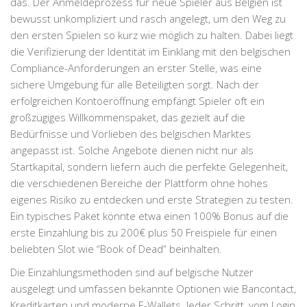
das. Der Anmeldeprozess für neue Spieler aus Belgien ist
bewusst unkompliziert und rasch angelegt, um den Weg zu
den ersten Spielen so kurz wie möglich zu halten. Dabei liegt
die Verifizierung der Identität im Einklang mit den belgischen
Compliance-Anforderungen an erster Stelle, was eine
sichere Umgebung für alle Beteiligten sorgt. Nach der
erfolgreichen Kontoeröffnung empfängt Spieler oft ein
großzügiges Willkommenspaket, das gezielt auf die
Bedürfnisse und Vorlieben des belgischen Marktes
angepasst ist. Solche Angebote dienen nicht nur als
Startkapital, sondern liefern auch die perfekte Gelegenheit,
die verschiedenen Bereiche der Plattform ohne hohes
eigenes Risiko zu entdecken und erste Strategien zu testen.
Ein typisches Paket könnte etwa einen 100% Bonus auf die
erste Einzahlung bis zu 200€ plus 50 Freispiele für einen
beliebten Slot wie “Book of Dead” beinhalten.
Die Einzahlungsmethoden sind auf belgische Nutzer
ausgelegt und umfassen bekannte Optionen wie Bancontact,
Kreditkarten und moderne E-Wallets. Jeder Schritt, vom Login