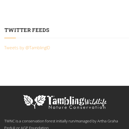
TWITTER FEEDS
Tweets by @TamblingID
TWNC is a conservation forest initially run/managed by Artha Graha
Peduli or AGP Foundation