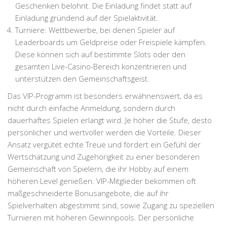
Geschenken belohnt. Die Einladung findet statt auf
Einladung gründend auf der Spielaktivität.
Turniere: Wettbewerbe, bei denen Spieler auf
Leaderboards um Geldpreise oder Freispiele kämpfen.
Diese können sich auf bestimmte Slots oder den
gesamten Live-Casino-Bereich konzentrieren und
unterstützen den Gemeinschaftsgeist.
Das VIP-Programm ist besonders erwähnenswert, da es
nicht durch einfache Anmeldung, sondern durch
dauerhaftes Spielen erlangt wird. Je höher die Stufe, desto
persönlicher und wertvoller werden die Vorteile. Dieser
Ansatz vergütet echte Treue und fördert ein Gefühl der
Wertschätzung und Zugehörigkeit zu einer besonderen
Gemeinschaft von Spielern, die ihr Hobby auf einem
höheren Level genießen. VIP-Mitglieder bekommen oft
maßgeschneiderte Bonusangebote, die auf ihr
Spielverhalten abgestimmt sind, sowie Zugang zu speziellen
Turnieren mit höheren Gewinnpools. Der persönliche