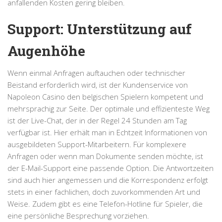
anfallenden Kosten gering bleiben.
Support: Unterstützung auf
Augenhöhe
Wenn einmal Anfragen auftauchen oder technischer
Beistand erforderlich wird, ist der Kundenservice von
Napoleon Casino den belgischen Spielern kompetent und
mehrsprachig zur Seite. Der optimale und effizienteste Weg
ist der Live-Chat, der in der Regel 24 Stunden am Tag
verfügbar ist. Hier erhält man in Echtzeit Informationen von
ausgebildeten Support-Mitarbeitern. Für komplexere
Anfragen oder wenn man Dokumente senden möchte, ist
der E-Mail-Support eine passende Option. Die Antwortzeiten
sind auch hier angemessen und die Korrespondenz erfolgt
stets in einer fachlichen, doch zuvorkommenden Art und
Weise. Zudem gibt es eine Telefon-Hotline für Spieler, die
eine persönliche Besprechung vorziehen.