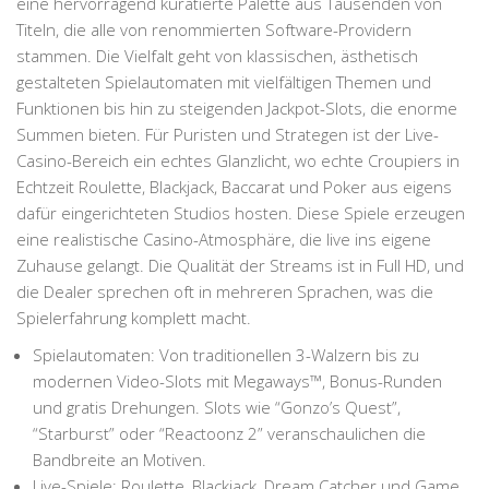
eine hervorragend kuratierte Palette aus Tausenden von
Titeln, die alle von renommierten Software-Providern
stammen. Die Vielfalt geht von klassischen, ästhetisch
gestalteten Spielautomaten mit vielfältigen Themen und
Funktionen bis hin zu steigenden Jackpot-Slots, die enorme
Summen bieten. Für Puristen und Strategen ist der Live-
Casino-Bereich ein echtes Glanzlicht, wo echte Croupiers in
Echtzeit Roulette, Blackjack, Baccarat und Poker aus eigens
dafür eingerichteten Studios hosten. Diese Spiele erzeugen
eine realistische Casino-Atmosphäre, die live ins eigene
Zuhause gelangt. Die Qualität der Streams ist in Full HD, und
die Dealer sprechen oft in mehreren Sprachen, was die
Spielerfahrung komplett macht.
Spielautomaten: Von traditionellen 3-Walzern bis zu
modernen Video-Slots mit Megaways™, Bonus-Runden
und gratis Drehungen. Slots wie “Gonzo’s Quest”,
“Starburst” oder “Reactoonz 2” veranschaulichen die
Bandbreite an Motiven.
Live-Spiele: Roulette, Blackjack, Dream Catcher und Game