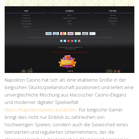
Napoleon Casino hat sich als eine etablierte Größe in der
belgischen Glücksspiellandschaft positioniert und liefert eine
unvergleichliche Mischung aus klassischer Casino-Eleganz
und moderner digitaler Spielvielfalt
https://napoleoncasino.eu/de-be/
. Für belgische Gamer
bringt dies nicht nur Einblick zu zahlreichen von
hochwertigen Spielen, sondern auch die Gewissheit eines
lizenzierten und regulierten Unternehmens, der die