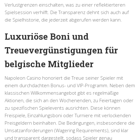
Verlustgrenzen einschalten, was zu einer reflektierteren
Spielsession verhilft. Die Transparenz dehnt sich auch auf
die Spielhistorie, die jederzeit abgerufen werden kann.
Luxuriöse Boni und
Treuevergünstigungen für
belgische Mitglieder
Napoleon Casino honoriert die Treue seiner Spieler mit
einem durchdachten Bonus- und VIP-Programm. Neben dem
klassischen Willkommensangebot gibt es regelmäßige
Aktionen, die sich an den Wochenenden, zu Feiertagen oder
zu spezifischen Spielevents ausrichten. Diese können
Freispiele, Einzahlungsboni oder Turniere mit verlockenden
Preisgeldern beinhalten. Die Bedingungen, insbesondere die
Umsatzanforderungen (Wagering Requirements), sind klar
und transparent dargestellt, sodass Spieler genau