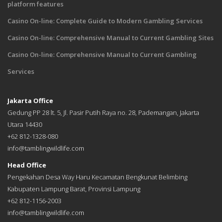
platform features
Casino On-line: Complete Guide to Modern Gambling Services
Casino On-line: Comprehensive Manual to Current Gambling Sites
Casino On-line: Comprehensive Manual to Current Gambling
Services
Jakarta Office
Gedung PP 28 lt. 5, Jl. Pasir Putih Raya no. 28, Pademangan, Jakarta
Utara 14430
+62 812-1328-080
info@tamblingwildlife.com
Head Office
Pengekahan Desa Way Haru Kecamatan Bengkunat Belimbing
Kabupaten Lampung Barat, Provinsi Lampung
+62 812-1156-2003
info@tamblingwildlife.com