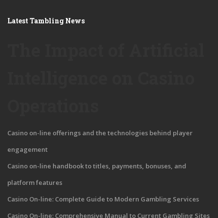
Latest Tambling News
The Impact of Artificial
Intelligence on Casino
Operations
Casino on-line offerings and the technologies behind player
engagement
Casino on-line handbook to titles, payments, bonuses, and
platform features
Casino On-line: Complete Guide to Modern Gambling Services
Casino On-line: Comprehensive Manual to Current Gambling Sites