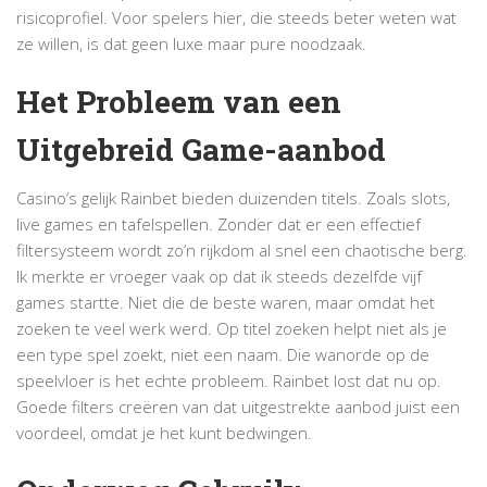
risicoprofiel. Voor spelers hier, die steeds beter weten wat
ze willen, is dat geen luxe maar pure noodzaak.
Het Probleem van een
Uitgebreid Game-aanbod
Casino’s gelijk Rainbet bieden duizenden titels. Zoals slots,
live games en tafelspellen. Zonder dat er een effectief
filtersysteem wordt zo’n rijkdom al snel een chaotische berg.
Ik merkte er vroeger vaak op dat ik steeds dezelfde vijf
games startte. Niet die de beste waren, maar omdat het
zoeken te veel werk werd. Op titel zoeken helpt niet als je
een type spel zoekt, niet een naam. Die wanorde op de
speelvloer is het echte probleem. Rainbet lost dat nu op.
Goede filters creëren van dat uitgestrekte aanbod juist een
voordeel, omdat je het kunt bedwingen.