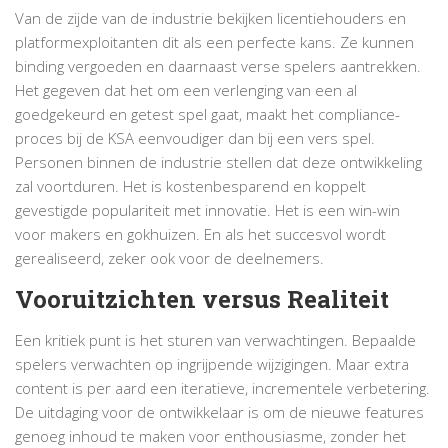
Van de zijde van de industrie bekijken licentiehouders en
platformexploitanten dit als een perfecte kans. Ze kunnen
binding vergoeden en daarnaast verse spelers aantrekken.
Het gegeven dat het om een verlenging van een al
goedgekeurd en getest spel gaat, maakt het compliance-
proces bij de KSA eenvoudiger dan bij een vers spel.
Personen binnen de industrie stellen dat deze ontwikkeling
zal voortduren. Het is kostenbesparend en koppelt
gevestigde populariteit met innovatie. Het is een win-win
voor makers en gokhuizen. En als het succesvol wordt
gerealiseerd, zeker ook voor de deelnemers.
Vooruitzichten versus Realiteit
Een kritiek punt is het sturen van verwachtingen. Bepaalde
spelers verwachten op ingrijpende wijzigingen. Maar extra
content is per aard een iteratieve, incrementele verbetering.
De uitdaging voor de ontwikkelaar is om de nieuwe features
genoeg inhoud te maken voor enthousiasme, zonder het