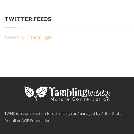
TWITTER FEEDS
Tweets by @TamblingID
TWNC is a conservation forest initially run/managed by Artha Graha
Peduli or AGP Foundation