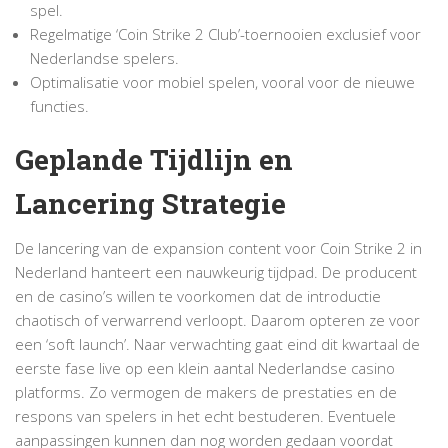
spel.
Regelmatige ‘Coin Strike 2 Club’-toernooien exclusief voor
Nederlandse spelers.
Optimalisatie voor mobiel spelen, vooral voor de nieuwe
functies.
Geplande Tijdlijn en
Lancering Strategie
De lancering van de expansion content voor Coin Strike 2 in
Nederland hanteert een nauwkeurig tijdpad. De producent
en de casino’s willen te voorkomen dat de introductie
chaotisch of verwarrend verloopt. Daarom opteren ze voor
een ‘soft launch’. Naar verwachting gaat eind dit kwartaal de
eerste fase live op een klein aantal Nederlandse casino
platforms. Zo vermogen de makers de prestaties en de
respons van spelers in het echt bestuderen. Eventuele
aanpassingen kunnen dan nog worden gedaan voordat