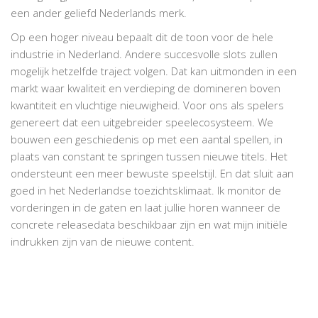
een ander geliefd Nederlands merk.
Op een hoger niveau bepaalt dit de toon voor de hele
industrie in Nederland. Andere succesvolle slots zullen
mogelijk hetzelfde traject volgen. Dat kan uitmonden in een
markt waar kwaliteit en verdieping de domineren boven
kwantiteit en vluchtige nieuwigheid. Voor ons als spelers
genereert dat een uitgebreider speelecosysteem. We
bouwen een geschiedenis op met een aantal spellen, in
plaats van constant te springen tussen nieuwe titels. Het
ondersteunt een meer bewuste speelstijl. En dat sluit aan
goed in het Nederlandse toezichtsklimaat. Ik monitor de
vorderingen in de gaten en laat jullie horen wanneer de
concrete releasedata beschikbaar zijn en wat mijn initiële
indrukken zijn van de nieuwe content.