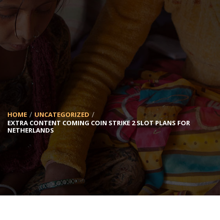
HOME
UNCATEGORIZED
EXTRA CONTENT COMING COIN STRIKE 2 SLOT PLANS FOR
NETHERLANDS