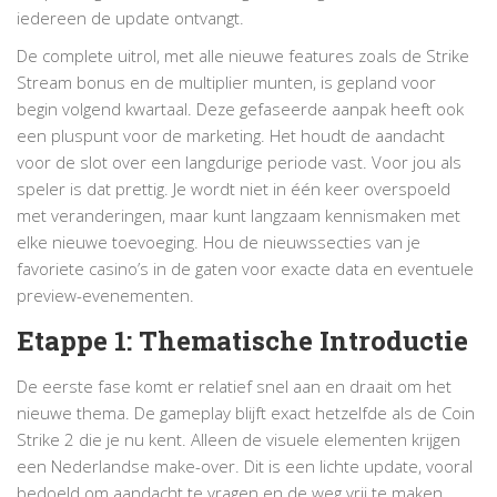
iedereen de update ontvangt.
De complete uitrol, met alle nieuwe features zoals de Strike
Stream bonus en de multiplier munten, is gepland voor
begin volgend kwartaal. Deze gefaseerde aanpak heeft ook
een pluspunt voor de marketing. Het houdt de aandacht
voor de slot over een langdurige periode vast. Voor jou als
speler is dat prettig. Je wordt niet in één keer overspoeld
met veranderingen, maar kunt langzaam kennismaken met
elke nieuwe toevoeging. Hou de nieuwssecties van je
favoriete casino’s in de gaten voor exacte data en eventuele
preview-evenementen.
Etappe 1: Thematische Introductie
De eerste fase komt er relatief snel aan en draait om het
nieuwe thema. De gameplay blijft exact hetzelfde als de Coin
Strike 2 die je nu kent. Alleen de visuele elementen krijgen
een Nederlandse make-over. Dit is een lichte update, vooral
bedoeld om aandacht te vragen en de weg vrij te maken