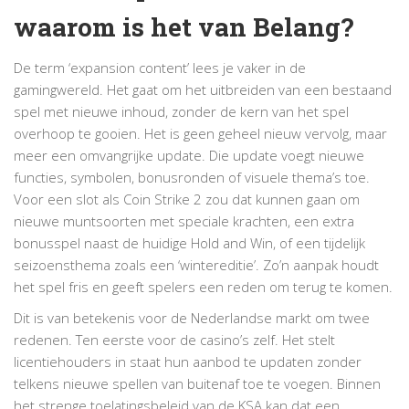
waarom is het van Belang?
De term ‘expansion content’ lees je vaker in de
gamingwereld. Het gaat om het uitbreiden van een bestaand
spel met nieuwe inhoud, zonder de kern van het spel
overhoop te gooien. Het is geen geheel nieuw vervolg, maar
meer een omvangrijke update. Die update voegt nieuwe
functies, symbolen, bonusronden of visuele thema’s toe.
Voor een slot als Coin Strike 2 zou dat kunnen gaan om
nieuwe muntsoorten met speciale krachten, een extra
bonusspel naast de huidige Hold and Win, of een tijdelijk
seizoensthema zoals een ‘wintereditie’. Zo’n aanpak houdt
het spel fris en geeft spelers een reden om terug te komen.
Dit is van betekenis voor de Nederlandse markt om twee
redenen. Ten eerste voor de casino’s zelf. Het stelt
licentiehouders in staat hun aanbod te updaten zonder
telkens nieuwe spellen van buitenaf toe te voegen. Binnen
het strenge toelatingsbeleid van de KSA kan dat een