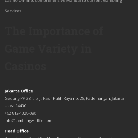
Casino On-line: Comprehensive Manual to Current Gambling
Services
The Importance of
Game Variety in
Casinos
Jakarta Office
Gedung PP 28 lt. 5, Jl. Pasir Putih Raya no. 28, Pademangan, Jakarta
Utara 14430
+62 812-1328-080
info@tamblingwildlife.com
Head Office