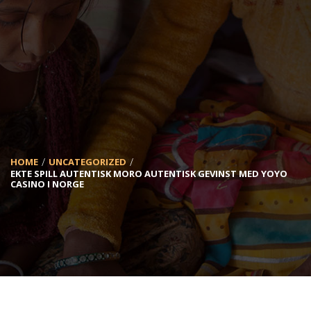
HOME
UNCATEGORIZED
EKTE SPILL AUTENTISK MORO AUTENTISK GEVINST MED YOYO
CASINO I NORGE