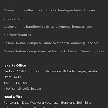
Casino on-line offerings and the technologies behind player
engagement
Casino on-line handbook to titles, payments, bonuses, and
platform features
Casino On-line: Complete Guide to Modern Gambling Services
Casino On-line: Comprehensive Manual to Current Gambling Sites
Jakarta Office
Gedung PP 28 lt. 5, Jl. Pasir Putih Raya no. 28, Pademangan, Jakarta
Utara 14430
+62 812-1328-080
info@tamblingwildlife.com
Head Office
Pengekahan Desa Way Haru Kecamatan Bengkunat Belimbing