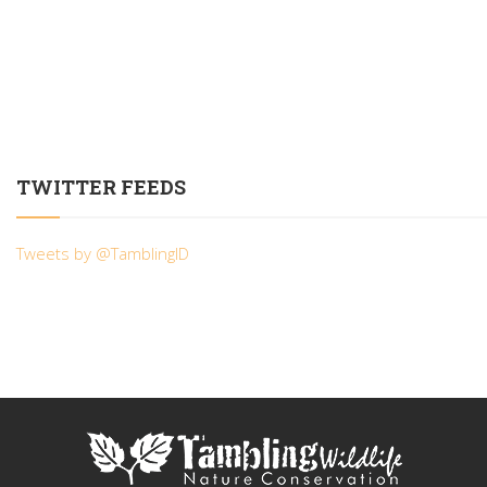
TWITTER FEEDS
Tweets by @TamblingID