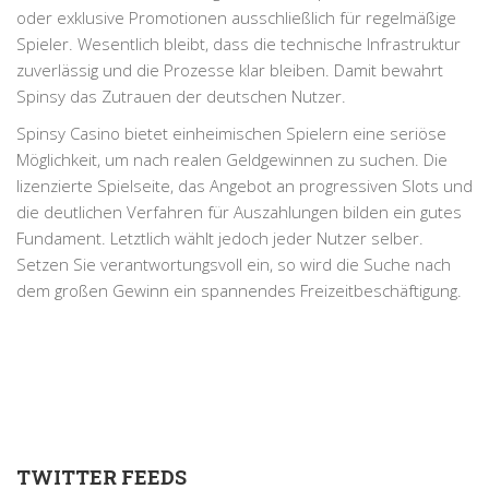
oder exklusive Promotionen ausschließlich für regelmäßige
Spieler. Wesentlich bleibt, dass die technische Infrastruktur
zuverlässig und die Prozesse klar bleiben. Damit bewahrt
Spinsy das Zutrauen der deutschen Nutzer.
Spinsy Casino bietet einheimischen Spielern eine seriöse
Möglichkeit, um nach realen Geldgewinnen zu suchen. Die
lizenzierte Spielseite, das Angebot an progressiven Slots und
die deutlichen Verfahren für Auszahlungen bilden ein gutes
Fundament. Letztlich wählt jedoch jeder Nutzer selber.
Setzen Sie verantwortungsvoll ein, so wird die Suche nach
dem großen Gewinn ein spannendes Freizeitbeschäftigung.
TWITTER FEEDS