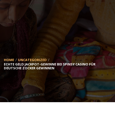
HOME
UNCATEGORIZED
ECHTE GELD JACKPOT-GEWINNE BEI SPINSY CASINO FÜR
DEUTSCHE ZOCKER GEWINNEN