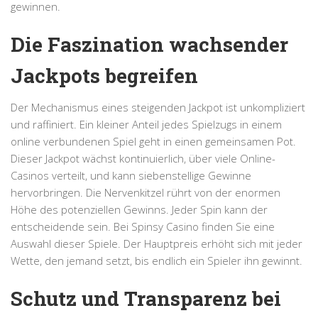
gewinnen.
Die Faszination wachsender
Jackpots begreifen
Der Mechanismus eines steigenden Jackpot ist unkompliziert
und raffiniert. Ein kleiner Anteil jedes Spielzugs in einem
online verbundenen Spiel geht in einen gemeinsamen Pot.
Dieser Jackpot wächst kontinuierlich, über viele Online-
Casinos verteilt, und kann siebenstellige Gewinne
hervorbringen. Die Nervenkitzel rührt von der enormen
Höhe des potenziellen Gewinns. Jeder Spin kann der
entscheidende sein. Bei Spinsy Casino finden Sie eine
Auswahl dieser Spiele. Der Hauptpreis erhöht sich mit jeder
Wette, den jemand setzt, bis endlich ein Spieler ihn gewinnt.
Schutz und Transparenz bei