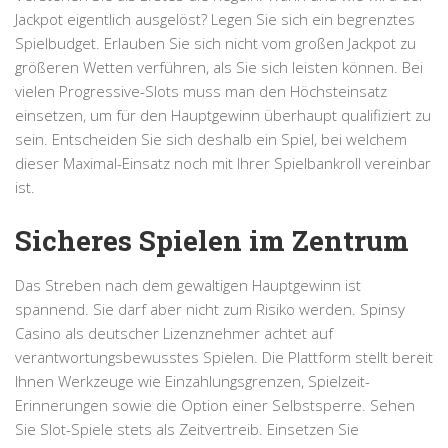
Jackpot eigentlich ausgelöst? Legen Sie sich ein begrenztes
Spielbudget. Erlauben Sie sich nicht vom großen Jackpot zu
größeren Wetten verführen, als Sie sich leisten können. Bei
vielen Progressive-Slots muss man den Höchsteinsatz
einsetzen, um für den Hauptgewinn überhaupt qualifiziert zu
sein. Entscheiden Sie sich deshalb ein Spiel, bei welchem
dieser Maximal-Einsatz noch mit Ihrer Spielbankroll vereinbar
ist.
Sicheres Spielen im Zentrum
Das Streben nach dem gewaltigen Hauptgewinn ist
spannend. Sie darf aber nicht zum Risiko werden. Spinsy
Casino als deutscher Lizenznehmer achtet auf
verantwortungsbewusstes Spielen. Die Plattform stellt bereit
Ihnen Werkzeuge wie Einzahlungsgrenzen, Spielzeit-
Erinnerungen sowie die Option einer Selbstsperre. Sehen
Sie Slot-Spiele stets als Zeitvertreib. Einsetzen Sie