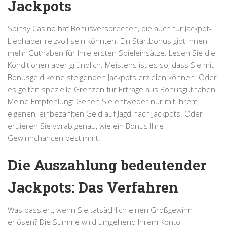
Jackpots
Spinsy Casino hat Bonusversprechen, die auch für Jackpot-
Liebhaber reizvoll sein könnten. Ein Startbonus gibt Ihnen
mehr Guthaben für Ihre ersten Spieleinsätze. Lesen Sie die
Konditionen aber gründlich. Meistens ist es so, dass Sie mit
Bonusgeld keine steigenden Jackpots erzielen können. Oder
es gelten spezielle Grenzen für Erträge aus Bonusguthaben.
Meine Empfehlung: Gehen Sie entweder nur mit Ihrem
eigenen, einbezahlten Geld auf Jagd nach Jackpots. Oder
eruieren Sie vorab genau, wie ein Bonus Ihre
Gewinnchancen bestimmt.
Die Auszahlung bedeutender
Jackpots: Das Verfahren
Was passiert, wenn Sie tatsächlich einen Großgewinn
erlösen? Die Summe wird umgehend Ihrem Konto