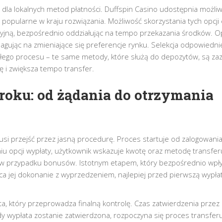
 dla lokalnych metod płatności. Duffspin Casino udostępnia możli
popularne w kraju rozwiązania. Możliwość skorzystania tych opcji 
kcyjną, bezpośrednio oddziałując na tempo przekazania środków. O
reagując na zmieniające się preferencje rynku. Selekcja odpowiedni
ałego procesu – te same metody, które służą do depozytów, są za
ę i zwiększa tempo transfer.
roku: od żądania do otrzymania
usi przejść przez jasną procedurę. Proces startuje od zalogowani
aniu opcji wypłaty, użytkownik wskazuje kwotę oraz metodę transfer
 w przypadku bonusów. Istotnym etapem, który bezpośrednio wpł
eca jej dokonanie z wyprzedzeniem, najlepiej przed pierwszą wypła
enta, który przeprowadza finalną kontrolę. Czas zatwierdzenia przez
 Gdy wypłata zostanie zatwierdzona, rozpoczyna się proces transfer