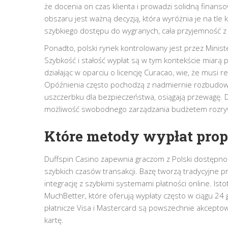
że docenia on czas klienta i prowadzi solidną finans
obszaru jest ważną decyzją, która wyróżnia je na tle 
szybkiego dostępu do wygranych, cała przyjemność z g
Ponadto, polski rynek kontrolowany jest przez Minis
Szybkość i stałość wypłat są w tym kontekście miarą 
działając w oparciu o licencję Curacao, wie, że musi r
Opóźnienia często pochodzą z nadmiernie rozbudowane
uszczerbku dla bezpieczeństwa, osiągają przewagę. D
możliwość swobodnego zarządzania budżetem rozr
Które metody wypłat prop
Duffspin Casino zapewnia graczom z Polski dostępnoś
szybkich czasów transakcji. Bazę tworzą tradycyjne
integrację z szybkimi systemami płatności online. Istotn
MuchBetter, które oferują wypłaty często w ciągu 24 
płatnicze Visa i Mastercard są powszechnie akceptowa
kartę.