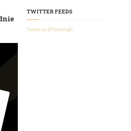
TWITTER FEEDS
dnie
Tweets by @TamblingID