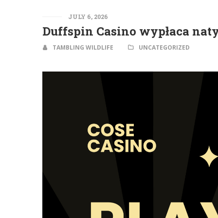
JULY 6, 2026
Duffspin Casino wypłaca naty
TAMBLING WILDLIFE
UNCATEGORIZED