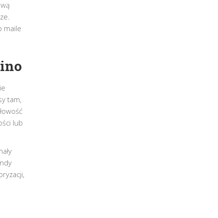
iwą
ze.
b maile
ino
ie
sy tam,
dłowość
ści lub
nały
endy
yzacji,