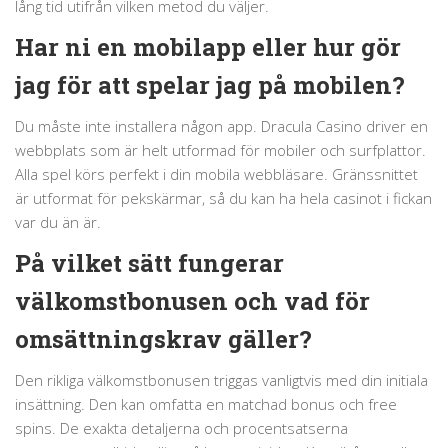
lång tid utifrån vilken metod du väljer.
Har ni en mobilapp eller hur gör
jag för att spelar jag på mobilen?
Du måste inte installera någon app. Dracula Casino driver en
webbplats som är helt utformad för mobiler och surfplattor.
Alla spel körs perfekt i din mobila webbläsare. Gränssnittet
är utformat för pekskärmar, så du kan ha hela casinot i fickan
var du än är.
På vilket sätt fungerar
välkomstbonusen och vad för
omsättningskrav gäller?
Den rikliga välkomstbonusen triggas vanligtvis med din initiala
insättning. Den kan omfatta en matchad bonus och free
spins. De exakta detaljerna och procentsatserna