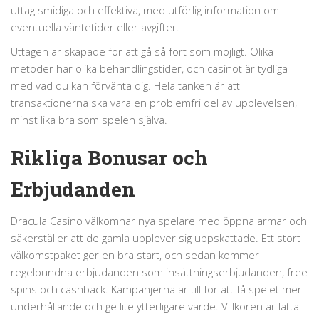
uttag smidiga och effektiva, med utförlig information om
eventuella väntetider eller avgifter.
Uttagen är skapade för att gå så fort som möjligt. Olika
metoder har olika behandlingstider, och casinot är tydliga
med vad du kan förvänta dig. Hela tanken är att
transaktionerna ska vara en problemfri del av upplevelsen,
minst lika bra som spelen själva.
Rikliga Bonusar och
Erbjudanden
Dracula Casino välkomnar nya spelare med öppna armar och
säkerställer att de gamla upplever sig uppskattade. Ett stort
välkomstpaket ger en bra start, och sedan kommer
regelbundna erbjudanden som insättningserbjudanden, free
spins och cashback. Kampanjerna är till för att få spelet mer
underhållande och ge lite ytterligare värde. Villkoren är lätta