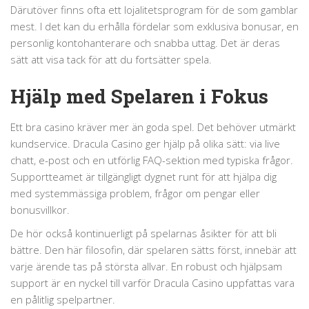
Därutöver finns ofta ett lojalitetsprogram för de som gamblar
mest. I det kan du erhålla fördelar som exklusiva bonusar, en
personlig kontohanterare och snabba uttag. Det är deras
sätt att visa tack för att du fortsätter spela.
Hjälp med Spelaren i Fokus
Ett bra casino kräver mer än goda spel. Det behöver utmärkt
kundservice. Dracula Casino ger hjälp på olika sätt: via live
chatt, e-post och en utförlig FAQ-sektion med typiska frågor.
Supportteamet är tillgängligt dygnet runt för att hjälpa dig
med systemmässiga problem, frågor om pengar eller
bonusvillkor.
De hör också kontinuerligt på spelarnas åsikter för att bli
bättre. Den här filosofin, där spelaren sätts först, innebär att
varje ärende tas på största allvar. En robust och hjälpsam
support är en nyckel till varför Dracula Casino uppfattas vara
en pålitlig spelpartner.