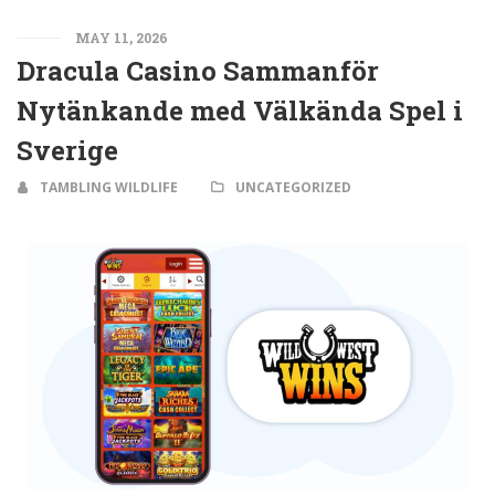
MAY 11, 2026
Dracula Casino Sammanför
Nytänkande med Välkända Spel i
Sverige
TAMBLING WILDLIFE
UNCATEGORIZED