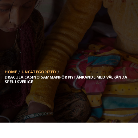
HOME
UNCATEGORIZED
DRACULA CASINO SAMMANFÖR NYTÄNKANDE MED VÄLKÄNDA
SPEL I SVERIGE