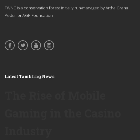
TWNC is a conservation forest initially run/managed by Artha Graha
Peduli or AGP Foundation
Latest Tambling News
The Rise of Mobile
Gaming in the Casino
Industry