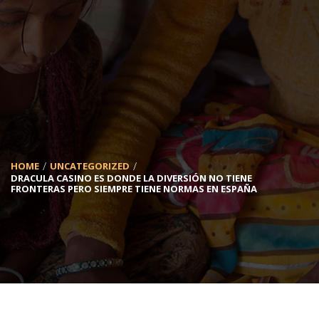
HOME
UNCATEGORIZED
DRACULA CASINO ES DONDE LA DIVERSIÓN NO TIENE
FRONTERAS PERO SIEMPRE TIENE NORMAS EN ESPAÑA