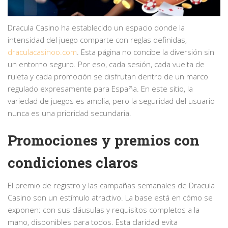
Dracula Casino ha establecido un espacio donde la
intensidad del juego comparte con reglas definidas,
draculacasinoo.com
. Esta página no concibe la diversión sin
un entorno seguro. Por eso, cada sesión, cada vuelta de
ruleta y cada promoción se disfrutan dentro de un marco
regulado expresamente para España. En este sitio, la
variedad de juegos es amplia, pero la seguridad del usuario
nunca es una prioridad secundaria.
Promociones y premios con
condiciones claros
El premio de registro y las campañas semanales de Dracula
Casino son un estímulo atractivo. La base está en cómo se
exponen: con sus cláusulas y requisitos completos a la
mano, disponibles para todos. Esta claridad evita