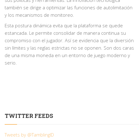
sus políticas y herramientas. La innovación tecnológica
también se dirige a optimizar las funciones de autolimitación
y los mecanismos de monitoreo.
Esta postura dinámica evita que la plataforma se quede
estancada. Le permite consolidar de manera continua su
compromiso con el jugador. Así se evidencia que la diversión
sin límites y las reglas estrictas no se oponen. Son dos caras
de una misma moneda en un entorno de juego moderno y
serio.
TWITTER FEEDS
Tweets by @TamblingID