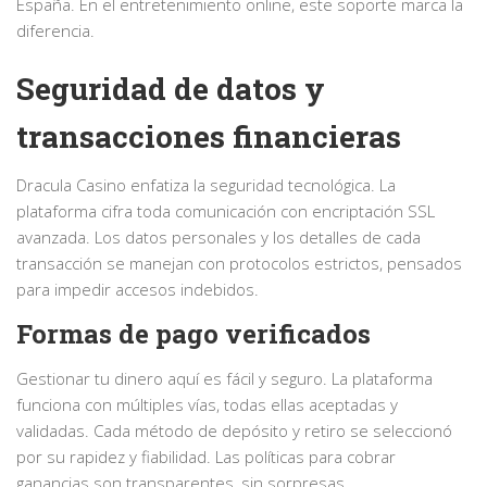
España. En el entretenimiento online, este soporte marca la
diferencia.
Seguridad de datos y
transacciones financieras
Dracula Casino enfatiza la seguridad tecnológica. La
plataforma cifra toda comunicación con encriptación SSL
avanzada. Los datos personales y los detalles de cada
transacción se manejan con protocolos estrictos, pensados
para impedir accesos indebidos.
Formas de pago verificados
Gestionar tu dinero aquí es fácil y seguro. La plataforma
funciona con múltiples vías, todas ellas aceptadas y
validadas. Cada método de depósito y retiro se seleccionó
por su rapidez y fiabilidad. Las políticas para cobrar
ganancias son transparentes, sin sorpresas.