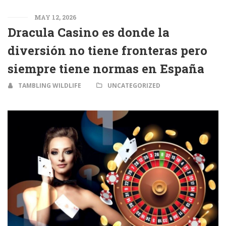
MAY 12, 2026
Dracula Casino es donde la
diversión no tiene fronteras pero
siempre tiene normas en España
TAMBLING WILDLIFE
UNCATEGORIZED