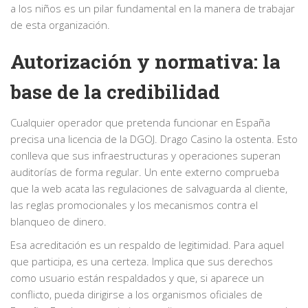
a los niños es un pilar fundamental en la manera de trabajar
de esta organización.
Autorización y normativa: la
base de la credibilidad
Cualquier operador que pretenda funcionar en España
precisa una licencia de la DGOJ. Drago Casino la ostenta. Esto
conlleva que sus infraestructuras y operaciones superan
auditorías de forma regular. Un ente externo comprueba
que la web acata las regulaciones de salvaguarda al cliente,
las reglas promocionales y los mecanismos contra el
blanqueo de dinero.
Esa acreditación es un respaldo de legitimidad. Para aquel
que participa, es una certeza. Implica que sus derechos
como usuario están respaldados y que, si aparece un
conflicto, pueda dirigirse a los organismos oficiales de