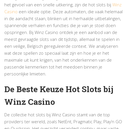
het gevoel van een snelle uitkering, zijn de hot slots bij
Winz
Casino
een ideale optie. Deze automaten, die vaak helemaal
in de aandacht staan, blinken uit in herhaalde uitbetalingen,
spannende verhalen en functies die je van je stoel doen
opspringen. Bij Winz Casino ontdek je een aanbod van de
meest gevraagde slots van dit tijdstip, allemaal te spelen in
een veilige, Belgisch gereguleerde context. We analyseren
wat deze spellen zo speciaal laat zijn en hoe je er het
maximale uit kunt krijgen, van het onderkennen van de
passende kenmerken tot het meedoen binnen je
persoonlijke limieten.
De Beste Keuze Hot Slots bij
Winz Casino
De collectie hot slots bij Winz Casino stamt van de top
providers ter wereld, zoals NetEnt, Pragmatic Play, Play’n GO
en Quickspin. Het overzicht verandert continu, maar vaste