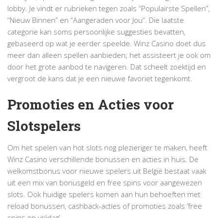
lobby. Je vindt er rubrieken tegen zoals “Populairste Spellen”,
“Nieuw Binnen” en “Aangeraden voor Jou”. Die laatste
categorie kan soms persoonlijke suggesties bevatten,
gebaseerd op wat je eerder speelde. Winz Casino doet dus
meer dan alleen spellen aanbieden; het assisteert je ook om
door het grote aanbod te navigeren. Dat scheelt zoektijd en
vergroot de kans dat je een nieuwe favoriet tegenkomt.
Promoties en Acties voor
Slotspelers
Om het spelen van hot slots nog plezieriger te maken, heeft
Winz Casino verschillende bonussen en acties in huis. De
welkomstbonus voor nieuwe spelers uit België bestaat vaak
uit een mix van bonusgeld en free spins voor aangewezen
slots. Ook huidige spelers komen aan hun behoeften met
reload bonussen, cashback-acties of promoties zoals ‘free
spins op vrijdag’.