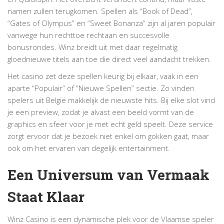
namen zullen terugkomen. Spellen als “Book of Dead”,
“Gates of Olympus” en “Sweet Bonanza” zijn al jaren populair
vanwege hun rechttoe rechtaan en succesvolle
bonusrondes. Winz breidt uit met daar regelmatig
gloednieuwe titels aan toe die direct veel aandacht trekken.
Het casino zet deze spellen keurig bij elkaar, vaak in een
aparte “Populair” of “Nieuwe Spellen” sectie. Zo vinden
spelers uit België makkelijk de nieuwste hits. Bij elke slot vind
je een preview, zodat je alvast een beeld vormt van de
graphics en sfeer voor je met echt geld speelt. Deze service
zorgt ervoor dat je bezoek niet enkel om gokken gaat, maar
ook om het ervaren van degelijk entertainment.
Een Universum van Vermaak
Staat Klaar
Winz Casino is een dynamische plek voor de Vlaamse speler