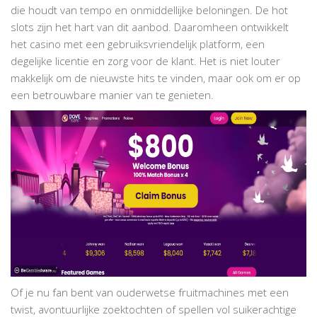
die houdt van tempo en onmiddellijke beloningen. De hot
slots zijn het hart van dit aanbod. Daaromheen ontwikkelt
het casino met een gebruiksvriendelijk platform, een
degelijke licentie en zorg voor de klant. Het is niet louter
makkelijk om de nieuwste hits te vinden, maar ook om er op
een betrouwbare manier van te genieten.
Of je nu fan bent van ouderwetse fruitmachines met een
twist, avontuurlijke zoektochten of spellen vol suikerachtige