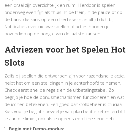
een draai zijn overzichtelijk en ruim. Hierdoor is spelen
onderweg even fijn als thuis. In de trein, in de pauze of op
de bank: die kans op een directe winst is altijd dichtbij.
Notificaties over nieuwe spellen of acties houden je
bovendien op de hoogte van de laatste kansen.
Adviezen voor het Spelen Hot
Slots
Zelfs bij spellen die ontworpen zijn voor razendsnelle actie,
helpt het om een stel dingen in je achterhoofd te nemen.
Check eerst snel de regels en de uitbetalingstabel. Zo
begrijp je hoe de bonusmechanismen functioneren en wat
de iconen betekenen. Een goed bankrollbeheer is cruciaal.
Kies voor je begint hoeveel je van plan bent inzetten en blijf
je aan die limiet, ook als je opeens een fijne serie hebt.
Begin met Demo-modus: