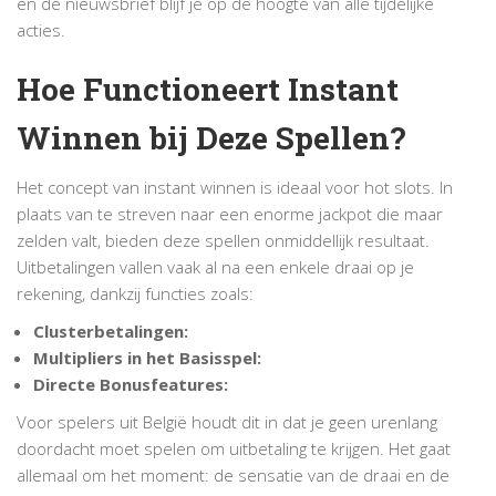
en de nieuwsbrief blijf je op de hoogte van alle tijdelijke
acties.
Hoe Functioneert Instant
Winnen bij Deze Spellen?
Het concept van instant winnen is ideaal voor hot slots. In
plaats van te streven naar een enorme jackpot die maar
zelden valt, bieden deze spellen onmiddellijk resultaat.
Uitbetalingen vallen vaak al na een enkele draai op je
rekening, dankzij functies zoals:
Clusterbetalingen:
Multipliers in het Basisspel:
Directe Bonusfeatures:
Voor spelers uit België houdt dit in dat je geen urenlang
doordacht moet spelen om uitbetaling te krijgen. Het gaat
allemaal om het moment: de sensatie van de draai en de