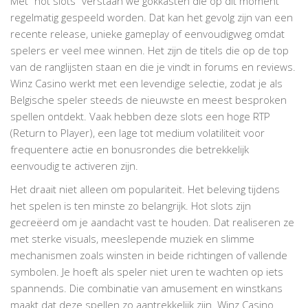
Met “hot slots” verstaan we gokkasten die op dit moment
regelmatig gespeeld worden. Dat kan het gevolg zijn van een
recente release, unieke gameplay of eenvoudigweg omdat
spelers er veel mee winnen. Het zijn de titels die op de top
van de ranglijsten staan en die je vindt in forums en reviews.
Winz Casino werkt met een levendige selectie, zodat je als
Belgische speler steeds de nieuwste en meest besproken
spellen ontdekt. Vaak hebben deze slots een hoge RTP
(Return to Player), een lage tot medium volatiliteit voor
frequentere actie en bonusrondes die betrekkelijk
eenvoudig te activeren zijn.
Het draait niet alleen om populariteit. Het beleving tijdens
het spelen is ten minste zo belangrijk. Hot slots zijn
gecreëerd om je aandacht vast te houden. Dat realiseren ze
met sterke visuals, meeslepende muziek en slimme
mechanismen zoals winsten in beide richtingen of vallende
symbolen. Je hoeft als speler niet uren te wachten op iets
spannends. Die combinatie van amusement en winstkans
maakt dat deze spellen zo aantrekkelijk zijn. Winz Casino