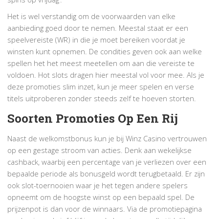
Het is wel verstandig om de voorwaarden van elke
aanbieding goed door te nemen. Meestal staat er een
speelvereiste (WR) in die je moet bereiken voordat je
winsten kunt opnemen. De condities geven ook aan welke
spellen het het meest meetellen om aan die vereiste te
voldoen. Hot slots dragen hier meestal vol voor mee. Als je
deze promoties slim inzet, kun je meer spelen en verse
titels uitproberen zonder steeds zelf te hoeven storten.
Soorten Promoties Op Een Rij
Naast de welkomstbonus kun je bij Winz Casino vertrouwen
op een gestage stroom van acties. Denk aan wekelijkse
cashback, waarbij een percentage van je verliezen over een
bepaalde periode als bonusgeld wordt terugbetaald. Er zijn
ook slot-toernooien waar je het tegen andere spelers
opneemt om de hoogste winst op een bepaald spel. De
prijzenpot is dan voor de winnaars. Via de promotiepagina