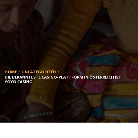
HOME
UNCATEGORIZED
DIE BEKANNTESTE CASINO-PLATTFORM IN ÖSTERREICH IST
YOYO CASINO