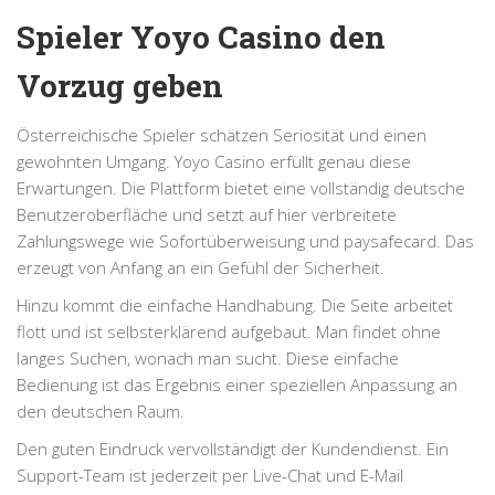
Spieler Yoyo Casino den
Vorzug geben
Österreichische Spieler schätzen Seriosität und einen
gewohnten Umgang. Yoyo Casino erfüllt genau diese
Erwartungen. Die Plattform bietet eine vollständig deutsche
Benutzeroberfläche und setzt auf hier verbreitete
Zahlungswege wie Sofortüberweisung und paysafecard. Das
erzeugt von Anfang an ein Gefühl der Sicherheit.
Hinzu kommt die einfache Handhabung. Die Seite arbeitet
flott und ist selbsterklärend aufgebaut. Man findet ohne
langes Suchen, wonach man sucht. Diese einfache
Bedienung ist das Ergebnis einer speziellen Anpassung an
den deutschen Raum.
Den guten Eindruck vervollständigt der Kundendienst. Ein
Support-Team ist jederzeit per Live-Chat und E-Mail