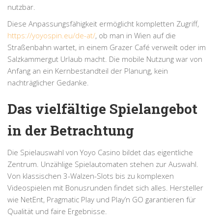
nutzbar.
Diese Anpassungsfähigkeit ermöglicht kompletten Zugriff,
https://yoyospin.eu/de-at/
, ob man in Wien auf die
Straßenbahn wartet, in einem Grazer Café verweilt oder im
Salzkammergut Urlaub macht. Die mobile Nutzung war von
Anfang an ein Kernbestandteil der Planung, kein
nachträglicher Gedanke.
Das vielfältige Spielangebot
in der Betrachtung
Die Spielauswahl von Yoyo Casino bildet das eigentliche
Zentrum. Unzählige Spielautomaten stehen zur Auswahl.
Von klassischen 3-Walzen-Slots bis zu komplexen
Videospielen mit Bonusrunden findet sich alles. Hersteller
wie NetEnt, Pragmatic Play und Play’n GO garantieren für
Qualität und faire Ergebnisse.