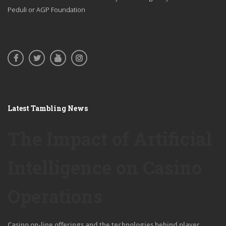
Peduli or AGP Foundation
Latest Tambling News
The Impact of Artificial
Intelligence on Casino
Operations
Casino on-line offerings and the technologies behind player