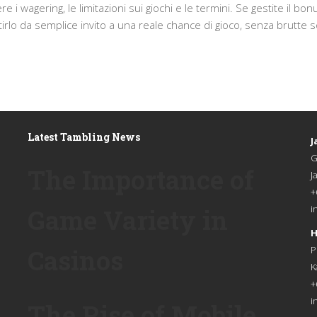
wagering, le limitazioni sui giochi e le termini. Se gestite il bon
irlo da semplice invito a una reale chance di gioco, senza brutte 
Latest Tambling News
J
G
The Importance of
J
+
i
Game Variety in
H
Casinos
P
K
+
i
The Rise of Mobile