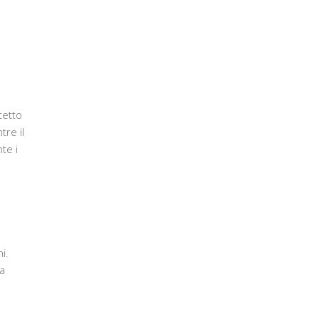
tetto
re il
te i
i.
la