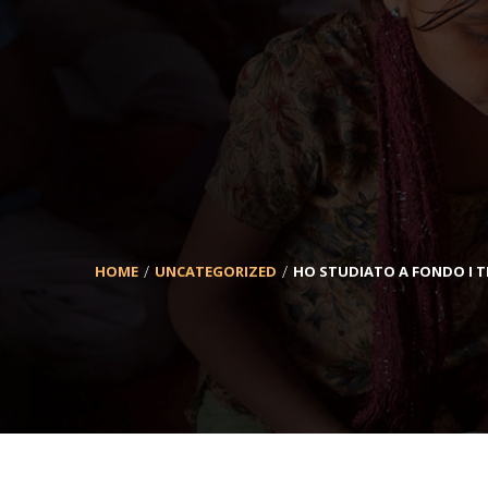
HOME
UNCATEGORIZED
HO STUDIATO A FONDO I TE