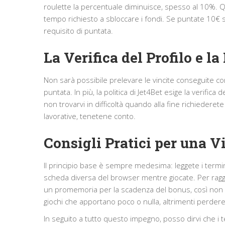
roulette la percentuale diminuisce, spesso al 10%. Qu
tempo richiesto a sbloccare i fondi. Se puntate 10€ s
requisito di puntata.
La Verifica del Profilo e l
Non sarà possibile prelevare le vincite conseguite co
puntata. In più, la politica di Jet4Bet esige la verifica 
non trovarvi in difficoltà quando alla fine richiedere
lavorative, tenetene conto.
Consigli Pratici per una Vi
Il principio base è sempre medesima: leggete i termini
scheda diversa del browser mentre giocate. Per raggiu
un promemoria per la scadenza del bonus, così non cor
giochi che apportano poco o nulla, altrimenti perde
In seguito a tutto questo impegno, posso dirvi che i t