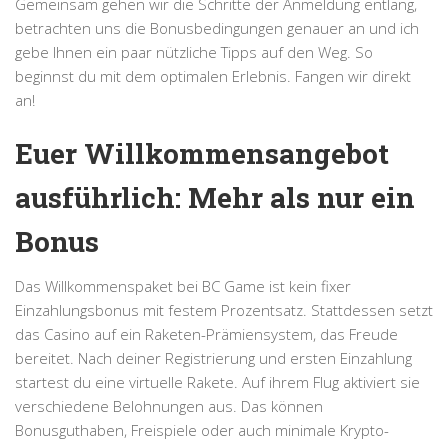
Gemeinsam gehen wir die Schritte der Anmeldung entlang,
betrachten uns die Bonusbedingungen genauer an und ich
gebe Ihnen ein paar nützliche Tipps auf den Weg. So
beginnst du mit dem optimalen Erlebnis. Fangen wir direkt
an!
Euer Willkommensangebot
ausführlich: Mehr als nur ein
Bonus
Das Willkommenspaket bei BC Game ist kein fixer
Einzahlungsbonus mit festem Prozentsatz. Stattdessen setzt
das Casino auf ein Raketen-Prämiensystem, das Freude
bereitet. Nach deiner Registrierung und ersten Einzahlung
startest du eine virtuelle Rakete. Auf ihrem Flug aktiviert sie
verschiedene Belohnungen aus. Das können
Bonusguthaben, Freispiele oder auch minimale Krypto-