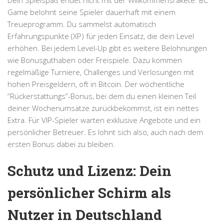
Dein Spielspaß endet nicht mit der Willkommensrakete. BC
Game belohnt seine Spieler dauerhaft mit einem
Treueprogramm. Du sammelst automatisch
Erfahrungspunkte (XP) für jeden Einsatz, die dein Level
erhöhen. Bei jedem Level-Up gibt es weitere Belohnungen
wie Bonusguthaben oder Freispiele. Dazu kommen
regelmäßige Turniere, Challenges und Verlosungen mit
hohen Preisgeldern, oft in Bitcoin. Der wöchentliche
“Rückerstattungs”-Bonus, bei dem du einen kleinen Teil
deiner Wochenumsätze zurückbekommst, ist ein nettes
Extra. Für VIP-Spieler warten exklusive Angebote und ein
persönlicher Betreuer. Es lohnt sich also, auch nach dem
ersten Bonus dabei zu bleiben.
Schutz und Lizenz: Dein
persönlicher Schirm als
Nutzer in Deutschland