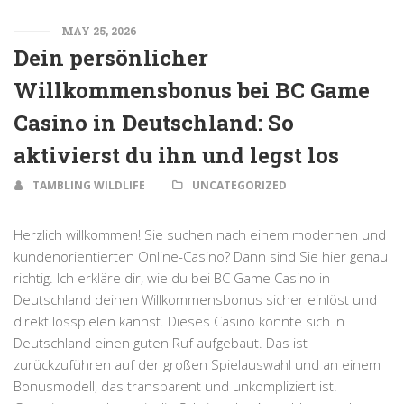
MAY 25, 2026
Dein persönlicher
Willkommensbonus bei BC Game
Casino in Deutschland: So
aktivierst du ihn und legst los
TAMBLING WILDLIFE
UNCATEGORIZED
Herzlich willkommen! Sie suchen nach einem modernen und
kundenorientierten Online-Casino? Dann sind Sie hier genau
richtig. Ich erkläre dir, wie du bei BC Game Casino in
Deutschland deinen Willkommensbonus sicher einlöst und
direkt losspielen kannst. Dieses Casino konnte sich in
Deutschland einen guten Ruf aufgebaut. Das ist
zurückzuführen auf der großen Spielauswahl und an einem
Bonusmodell, das transparent und unkompliziert ist.