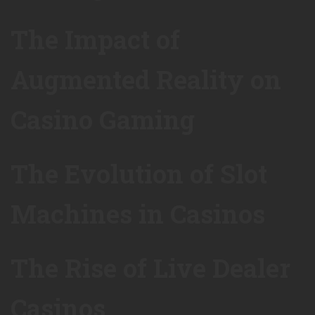
The Impact of
Augmented Reality on
Casino Gaming
The Evolution of Slot
Machines in Casinos
The Rise of Live Dealer
Casinos