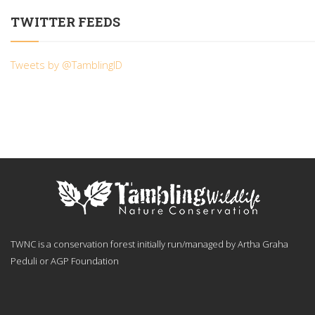
TWITTER FEEDS
Tweets by @TamblingID
TWNC is a conservation forest initially run/managed by Artha Graha
Peduli or AGP Foundation