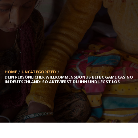
HOME
UNCATEGORIZED
DEIN PERSÖNLICHER WILLKOMMENSBONUS BEI BC GAME CASINO
IN DEUTSCHLAND: SO AKTIVIERST DU IHN UND LEGST LOS