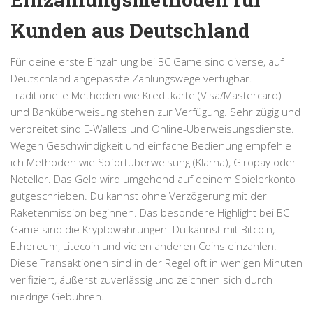
Kunden aus Deutschland
Für deine erste Einzahlung bei BC Game sind diverse, auf
Deutschland angepasste Zahlungswege verfügbar.
Traditionelle Methoden wie Kreditkarte (Visa/Mastercard)
und Banküberweisung stehen zur Verfügung. Sehr zügig und
verbreitet sind E-Wallets und Online-Überweisungsdienste.
Wegen Geschwindigkeit und einfache Bedienung empfehle
ich Methoden wie Sofortüberweisung (Klarna), Giropay oder
Neteller. Das Geld wird umgehend auf deinem Spielerkonto
gutgeschrieben. Du kannst ohne Verzögerung mit der
Raketenmission beginnen. Das besondere Highlight bei BC
Game sind die Kryptowährungen. Du kannst mit Bitcoin,
Ethereum, Litecoin und vielen anderen Coins einzahlen.
Diese Transaktionen sind in der Regel oft in wenigen Minuten
verifiziert, äußerst zuverlässig und zeichnen sich durch
niedrige Gebühren.