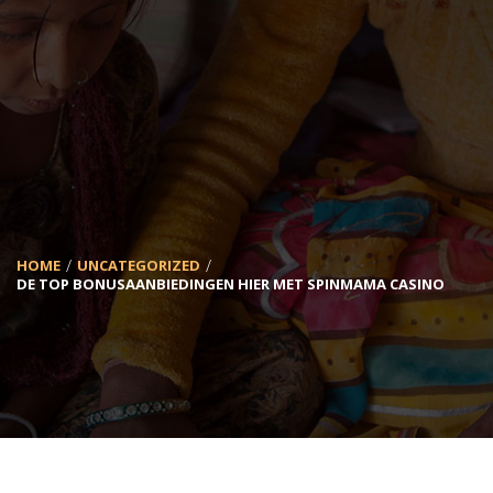
HOME
UNCATEGORIZED
DE TOP BONUSAANBIEDINGEN HIER MET SPINMAMA CASINO