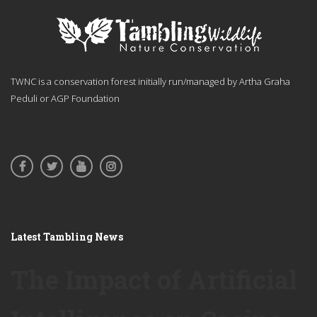
TWNC is a conservation forest initially run/managed by Artha Graha
Peduli or AGP Foundation
Latest Tambling News
The Impact of Artificial