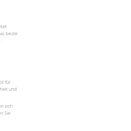
etet
das beste
.
st für
rheit und
en sich
en Sie