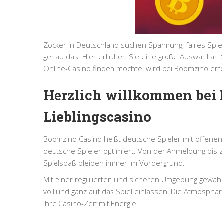
Zocker in Deutschland suchen Spannung, faires Spi
genau das. Hier erhalten Sie eine große Auswahl an S
Online-Casino finden möchte, wird bei Boomzino erfo
Herzlich willkommen bei 
Lieblingscasino
Boomzino Casino heißt deutsche Spieler mit offenen 
deutsche Spieler optimiert. Von der Anmeldung bis zu
Spielspaß bleiben immer im Vordergrund.
Mit einer regulierten und sicheren Umgebung gewähr
voll und ganz auf das Spiel einlassen. Die Atmosphäre
Ihre Casino-Zeit mit Energie.