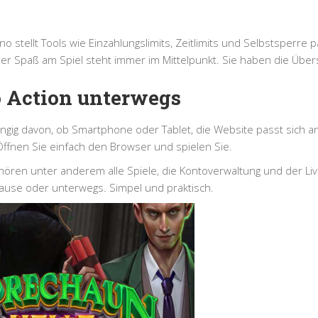
o stellt Tools wie Einzahlungslimits, Zeitlimits und Selbstsperre p
 Der Spaß am Spiel steht immer im Mittelpunkt. Sie haben die Übers
o Action unterwegs
ngig davon, ob Smartphone oder Tablet, die Website passt sich a
 Öffnen Sie einfach den Browser und spielen Sie.
hören unter anderem alle Spiele, die Kontoverwaltung und der Liv
ause oder unterwegs. Simpel und praktisch.