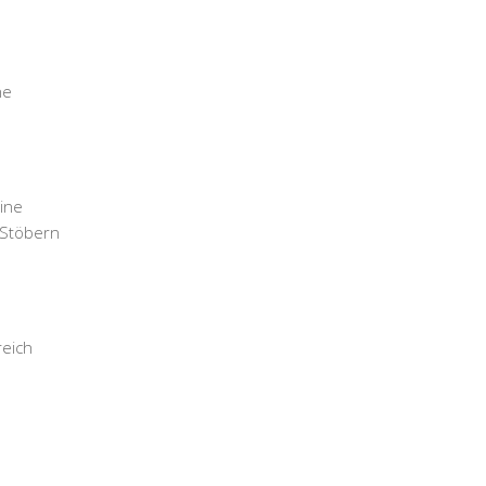
ne
Eine
 Stöbern
reich