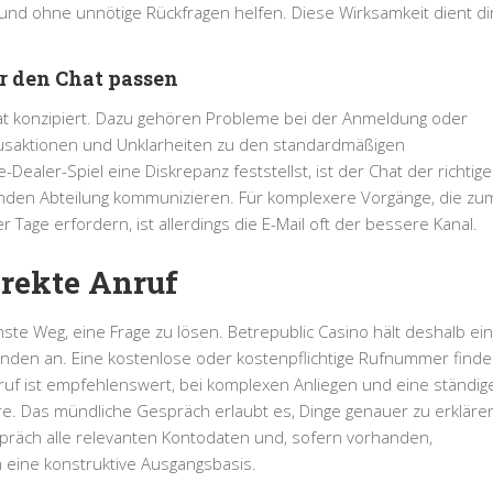
t und ohne unnötige Rückfragen helfen. Diese Wirksamkeit dient di
ür den Chat passen
at konzipiert. Dazu gehören Probleme bei der Anmeldung oder
usaktionen und Unklarheiten zu den standardmäßigen
aler-Spiel eine Diskrepanz feststellst, ist der Chat der richtig
enden Abteilung kommunizieren. Für komplexere Vorgänge, die zu
 Tage erfordern, ist allerdings die E-Mail oft der bessere Kanal.
irekte Anruf
e Weg, eine Frage zu lösen. Betrepublic Casino hält deshalb ei
unden an. Eine kostenlose oder kostenpflichtige Rufnummer finde
Anruf ist empfehlenswert, bei komplexen Anliegen und eine ständig
. Das mündliche Gespräch erlaubt es, Dinge genauer zu erkläre
spräch alle relevanten Kontodaten und, sofern vorhanden,
eine konstruktive Ausgangsbasis.