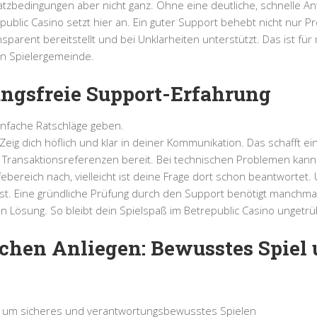
zbedingungen aber nicht ganz. Ohne eine deutliche, schnelle An
ublic Casino setzt hier an. Ein guter Support behebt nicht nur P
parent bereitstellt und bei Unklarheiten unterstützt. Das ist für 
en Spielergemeinde.
ungsfreie Support-Erfahrung
infache Ratschläge geben.
Zeig dich höflich und klar in deiner Kommunikation. Das schafft ei
 Transaktionsreferenzen bereit. Bei technischen Problemen kann
febereich nach, vielleicht ist deine Frage dort schon beantwortet.
 ist. Eine gründliche Prüfung durch den Support benötigt manchma
n Lösung. So bleibt dein Spielspaß im Betrepublic Casino ungetrü
schen Anliegen: Bewusstes Spiel
nd um sicheres und verantwortungsbewusstes Spielen