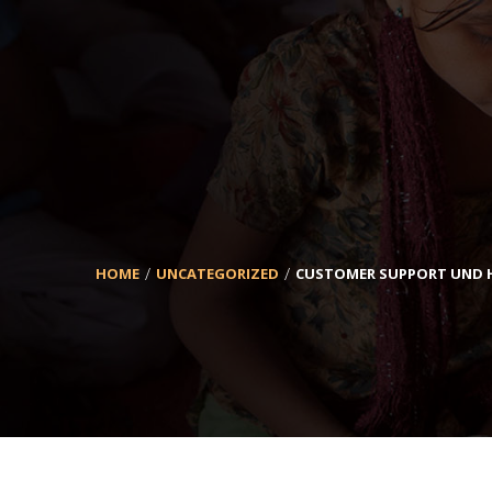
HOME
UNCATEGORIZED
CUSTOMER SUPPORT UND HI