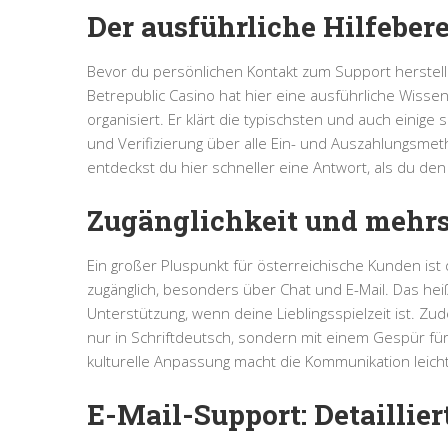
Der ausführliche Hilfeber
Bevor du persönlichen Kontakt zum Support herstellst
Betrepublic Casino hat hier eine ausführliche Wisse
organisiert. Er klärt die typischsten und auch einig
und Verifizierung über alle Ein- und Auszahlungsme
entdeckst du hier schneller eine Antwort, als du den
Zugänglichkeit und mehrsp
Ein großer Pluspunkt für österreichische Kunden ist d
zugänglich, besonders über Chat und E-Mail. Das h
Unterstützung, wenn deine Lieblingsspielzeit ist. Zu
nur in Schriftdeutsch, sondern mit einem Gespür für 
kulturelle Anpassung macht die Kommunikation leicht
E-Mail-Support: Detailli