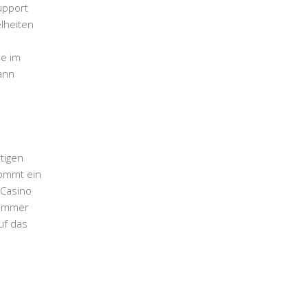
upport
elheiten
ne im
ann
tigen
kommt ein
 Casino
n immer
uf das