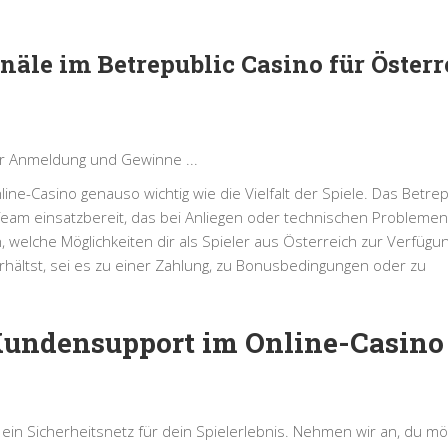
äle im Betrepublic Casino für Österr
ine-Casino genauso wichtig wie die Vielfalt der Spiele. Das Betrep
n Team einsatzbereit, das bei Anliegen oder technischen Problemen
n, welche Möglichkeiten dir als Spieler aus Österreich zur Verfügu
erhältst, sei es zu einer Zahlung, zu Bonusbedingungen oder zu
Kundensupport im Online-Casino
e ein Sicherheitsnetz für dein Spielerlebnis. Nehmen wir an, du m