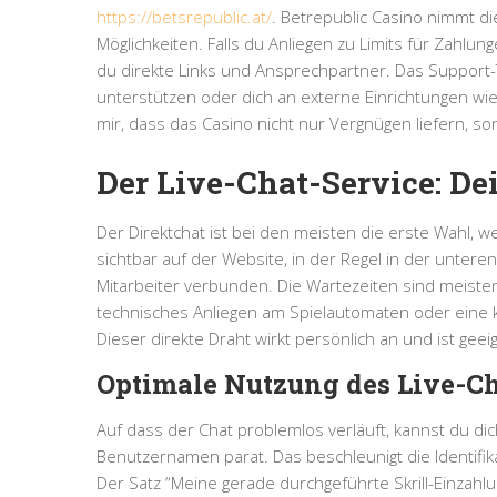
https://betsrepublic.at/
. Betrepublic Casino nimmt di
Möglichkeiten. Falls du Anliegen zu Limits für Zahlun
du direkte Links und Ansprechpartner. Das Support-T
unterstützen oder dich an externe Einrichtungen wie
mir, dass das Casino nicht nur Vergnügen liefern,
Der Live-Chat-Service: Dei
Der Direktchat ist bei den meisten die erste Wahl, we
sichtbar auf der Website, in der Regel in der unteren
Mitarbeiter verbunden. Die Wartezeiten sind meistens
technisches Anliegen am Spielautomaten oder eine k
Dieser direkte Draht wirkt persönlich an und ist geei
Optimale Nutzung des Live-Ch
Auf dass der Chat problemlos verläuft, kannst du di
Benutzernamen parat. Das beschleunigt die Identifik
Der Satz “Meine gerade durchgeführte Skrill-Einzahlu