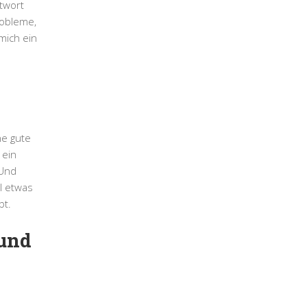
twort
robleme,
mich ein
ne gute
 ein
 Und
l etwas
bt.
 und