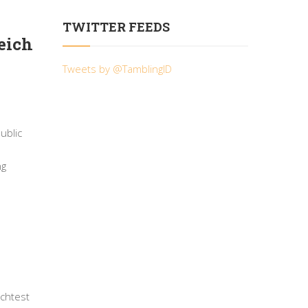
TWITTER FEEDS
eich
Tweets by @TamblingID
ublic
ng
öchtest