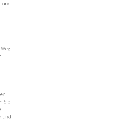
r und
e Weg.
m
nen
n Sie
e
n und