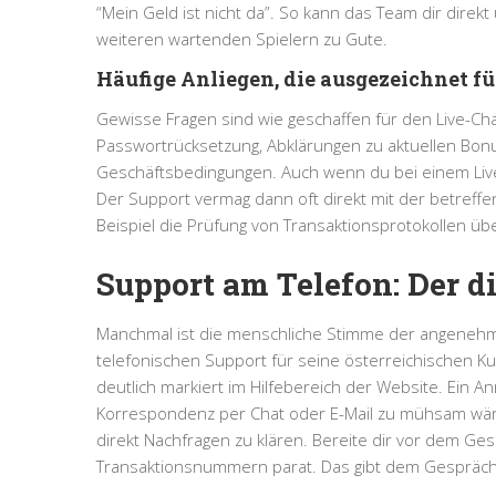
“Mein Geld ist nicht da”. So kann das Team dir direk
weiteren wartenden Spielern zu Gute.
Häufige Anliegen, die ausgezeichnet f
Gewisse Fragen sind wie geschaffen für den Live-Ch
Passwortrücksetzung, Abklärungen zu aktuellen Bon
Geschäftsbedingungen. Auch wenn du bei einem Live-De
Der Support vermag dann oft direkt mit der betreff
Beispiel die Prüfung von Transaktionsprotokollen über
Support am Telefon: Der d
Manchmal ist die menschliche Stimme der angenehmst
telefonischen Support für seine österreichischen K
deutlich markiert im Hilfebereich der Website. Ein 
Korrespondenz per Chat oder E-Mail zu mühsam wäre
direkt Nachfragen zu klären. Bereite dir vor dem Ge
Transaktionsnummern parat. Das gibt dem Gespräch 