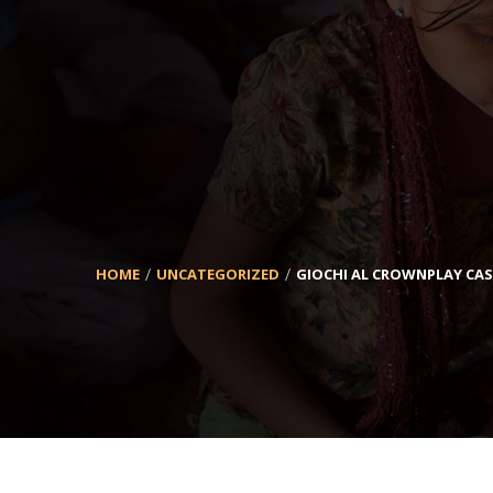
HOME
UNCATEGORIZED
GIOCHI AL CROWNPLAY CASI