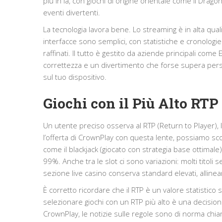
più in là, con giochi di origine orientale come il Dragon
eventi divertenti.
La tecnologia lavora bene. Lo streaming è in alta qual
interfacce sono semplici, con statistiche e cronologie 
raffinati. Il tutto è gestito da aziende principali come
correttezza e un divertimento che forse supera pers
sul tuo dispositivo.
Giochi con il Più Alto RTP 
Un utente preciso osserva al RTP (Return to Player), 
l’offerta di CrownPlay con questa lente, possiamo scov
come il blackjack (giocato con strategia base ottimal
99%. Anche tra le slot ci sono variazioni: molti titoli 
sezione live casino conserva standard elevati, allineand
È corretto ricordare che il RTP è un valore statistico su
selezionare giochi con un RTP più alto è una decisi
CrownPlay, le notizie sulle regole sono di norma chia