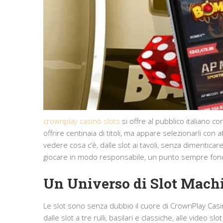
crownplay casinò slots
si offre al pubblico italiano co
offrire centinaia di titoli, ma appare selezionarli con
vedere cosa c’è, dalle slot ai tavoli, senza dimenticar
giocare in modo responsabile, un punto sempre fo
Un Universo di Slot Mach
Le slot sono senza dubbio il cuore di CrownPlay Casino
dalle slot a tre rulli, basilari e classiche, alle video 