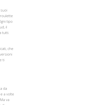
 suoi
 roulette
gni tipo
d, il
 tutti.
cati, che
 versioni
 ti
ta da
 e a volte
. Ma va