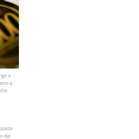
inge a
iamo a
come
spazia
no dai