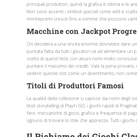
principali produttori, quindi la grafica è ottima e le a
Non sono assenti i simboli speciali come wild e scatter,
montepremi cresce fino a somme che possono cambia
Macchine con Jackpot Progre
Chi desidera a una vincita enorme dovrebbe dare un’o
puntata fatta da tutti i giocatori va ad alimentare un 
scelta di questi titoli, con alcuni nomi molto conosciu
puntare il massimo dei crediti. Vale la pena provare,
vedere queste slot come un divertimento, non come
Titoli di Produttori Famosi
La qualità della collezione si capisce dai nomi degli svi
titoli storytelling di Play’n GO, i giochi rapidi di Pra
fare: meccaniche di gioco, grafica e frequenza di p
ognuno di trovare lo stile che apprezza. Tutti i gio
Il Richiamo dei Giochi Cla