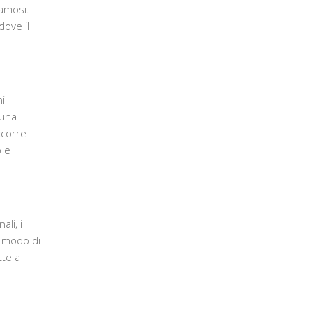
famosi.
dove il
ni
 una
ccorre
o e
ali, i
uo modo di
tte a