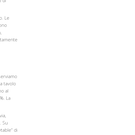
o di
o. Le
sono
,
iatamente
sserviamo
da tavolo
no al
7%. La
via,
. Su
table” di