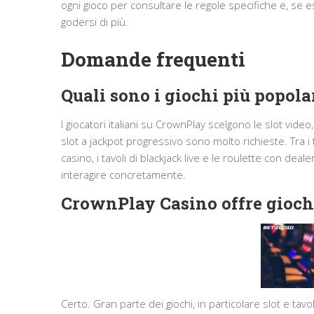
ogni gioco per consultare le regole specifiche e, se e
godersi di più.
Domande frequenti
Quali sono i giochi più popola
I giocatori italiani su CrownPlay scelgono le slot vid
slot a jackpot progressivo sono molto richieste. Tra i t
casino, i tavoli di blackjack live e le roulette con deal
interagire concretamente.
CrownPlay Casino offre gioch
Certo. Gran parte dei giochi, in particolare slot e t