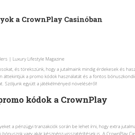
lyok a CrownPlay Casinóban
kosokat, és törekszünk, hogy a jutalmaink mindig érdekesek és ha
 áttekintjük a promo kódok használatát és a fontos bónuszkondíc
t. Szóljunk együtt a játékélményed növeléséről!
promo kódok a CrownPlay
eket a pénzügyi tranzakciók során be lehet írni, hogy extra jutalm
i bónuszok vagy akár készpénz-visszatérítések is. A CrownPlay C