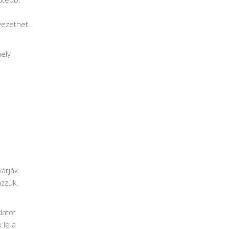
vezethet.
mely
árják.
azzuk.
datot
 le a