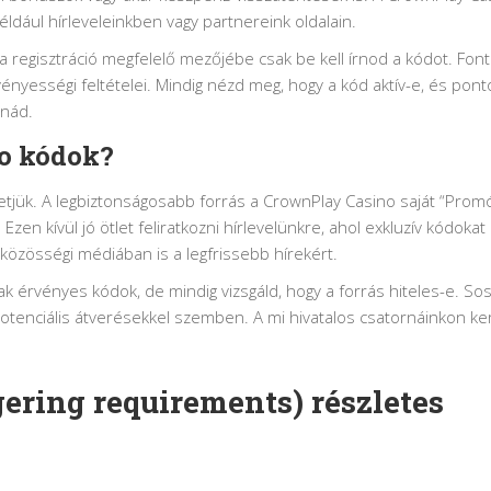
ldául hírleveleinkben vagy partnereink oldalain.
 a regisztráció megfelelő mezőjébe csak be kell írnod a kódot. Fon
yességi feltételei. Mindig nézd meg, hogy a kód aktív-e, és pon
znád.
mo kódok?
etjük. A legbiztonságosabb forrás a CrownPlay Casino saját “Prom
Ezen kívül jó ötlet feliratkozni hírlevelünkre, ahol exkluzív kódokat
közösségi médiában is a legfrissebb hírekért.
k érvényes kódok, de mindig vizsgáld, hogy a forrás hiteles-e. S
potenciális átverésekkel szemben. A mi hivatalos csatornáinkon ke
gering requirements) részletes