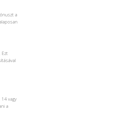
bónuszt a
 alaposan
 Ezt
ításával
, 14 vagy
ani a