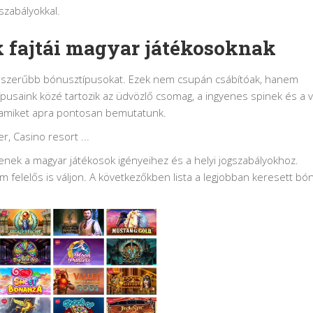
szabályokkal.
k fajtái magyar játékosoknak
gnépszerűbb bónusztípusokat. Ezek nem csupán csábítóak, hanem
ípusaink közé tartozik az üdvözlő csomag, a ingyenes spinek és a v
 amiket apra pontosan bemutatunk.
enek a magyar játékosok igényeihez és a helyi jogszabályokhoz.
 felelős is váljon. A következőkben lista a legjobban keresett bó