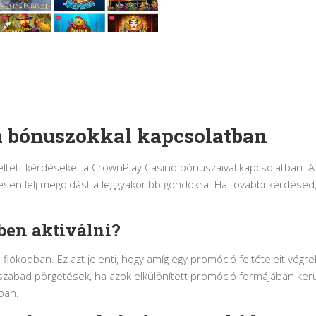
a bónuszokkal kapcsolatban
eltett kérdéseket a CrownPlay Casino bónuszaival kapcsolatban. A
sen lelj megoldást a leggyakoribb gondokra. Ha további kérdésed
ben aktiválni?
iókodban. Ez azt jelenti, hogy amíg egy promóció feltételeit végre
 szabad pörgetések, ha azok elkülönített promóció formájában ker
ában.