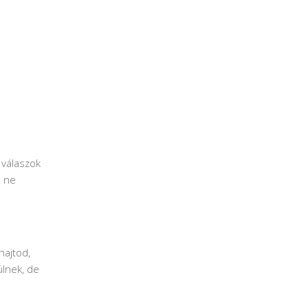
 válaszok
, ne
hajtod,
ülnek, de