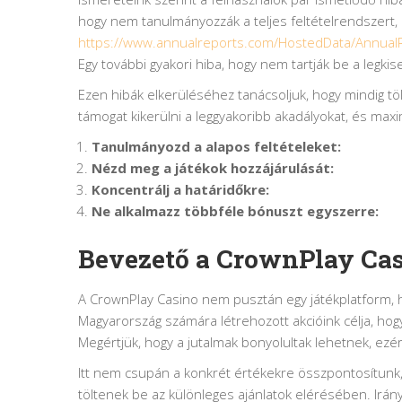
hogy nem tanulmányozzák a teljes feltételrendszert,
https://www.annualreports.com/HostedData/Annual
Egy további gyakori hiba, hogy nem tartják be a legki
Ezen hibák elkerüléséhez tanácsoljuk, hogy mindig töl
támogat kikerülni a leggyakoribb akadályokat, és max
Tanulmányozd a alapos feltételeket:
Nézd meg a játékok hozzájárulását:
Koncentrálj a határidőkre:
Ne alkalmazz többféle bónuszt egyszerre:
Bevezető a CrownPlay Cas
A CrownPlay Casino nem pusztán egy játékplatform, h
Magyarország számára létrehozott akcióink célja, ho
Megértjük, hogy a jutalmak bonyolultak lehetnek, ezért
Itt nem csupán a konkrét értékekre összpontosítunk
töltenek be az különleges ajánlatok elérésében. Irán