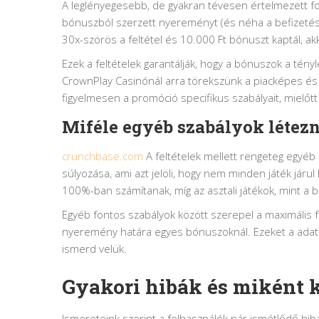
A leglényegesebb, de gyakran tévesen értelmezett fog
bónuszból szerzett nyereményt (és néha a befizetést i
30x-szörös a feltétel és 10.000 Ft bónuszt kaptál, ak
Ezek a feltételek garantálják, hogy a bónuszok a tényl
CrownPlay Casinónál arra törekszünk a piacképes és
figyelmesen a promóció specifikus szabályait, mielőt
Miféle egyéb szabályok létez
crunchbase.com
A feltételek mellett rengeteg egyéb 
súlyozása, ami azt jelöli, hogy nem minden játék járul
100%-ban számítanak, míg az asztali játékok, mint a bl
Egyéb fontos szabályok között szerepel a maximális f
nyeremény határa egyes bónuszoknál. Ezeket a adatok
ismerd velük.
Gyakori hibák és miként k
Ismereteink szerint a felhasználók pár ismétlődő hib