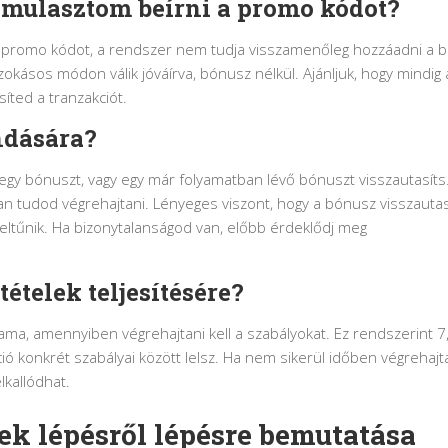
elmulasztom beírni a promo kódot?
 a promo kódot, a rendszer nem tudja visszamenőleg hozzáadni a 
zokásos módon válik jóváírva, bónusz nélkül. Ajánljuk, hogy mindig
íted a tranzakciót.
ndására?
 egy bónuszt, vagy egy már folyamatban lévő bónuszt visszautasíts.
n tudod végrehajtani. Lényeges viszont, hogy a bónusz visszautas
ltűnik. Ha bizonytalanságod van, előbb érdeklődj meg
ételek teljesítésére?
ama, amennyiben végrehajtani kell a szabályokat. Ez rendszerint 7
ó konkrét szabályai között lelsz. Ha nem sikerül időben végrehajt
lkallódhat.
k lépésről lépésre bemutatása