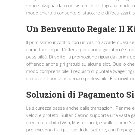
sono salvaguardati con sistemi di crittografia modern
modo chiaro ti consente di staccare e di focalizzarti 
Un Benvenuto Regale: Il K
Il primissimo incontro con un casinò accade quasi s
come fare colpo. L’offerta per i nuovi giocatori è stu
possibilità. Di solito, la promozione riguarda i prim
offrendo anche giri gratuiti su alcune slot. Quello che m
modo comprensibile. I requisiti di puntata (wagering)
cambiare il bonus in denaro prelevabile. È un invito i
Soluzioni di Pagamento Si
La sicurezza passa anche dalle transazioni. Per me 
veloci e protetti. Sultan Casino supporta una vasta ga
credito e debito (Visa, Mastercard), e-wallet come Skri
prelievi sono tra i più rapidi del settore, con l’impeg