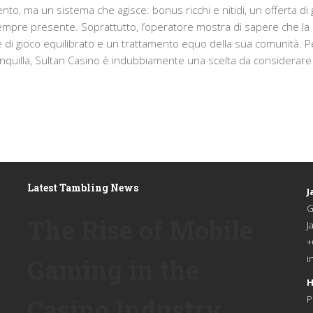
nto, ma un sistema che agisce: bonus ricchi e nitidi, un offerta di 
 sempre presente. Soprattutto, l’operatore mostra di sapere che la
gole di gioco equilibrato e un trattamento equo della sua comunità. P
anquilla, Sultan Casino è indubbiamente una scelta da considerare
Latest Tambling News
J
G
The Rise of Mobile
J
+
i
Gaming in the
H
Casino Industry
P