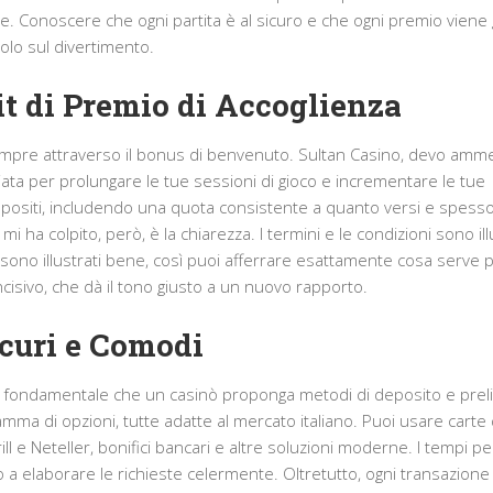
e. Conoscere che ogni partita è al sicuro e che ogni premio viene g
solo sul divertimento.
it di Premio di Accoglienza
empre attraverso il bonus di benvenuto. Sultan Casino, devo amme
diata per prolungare le tue sessioni di gioco e incrementare le tue
i depositi, includendo una quota consistente a quanto versi e spess
i ha colpito, però, è la chiarezza. I termini e le condizioni sono illu
 sono illustrati bene, così puoi afferrare esattamente cosa serve 
ncisivo, che dà il tono giusto a un nuovo rapporto.
curi e Comodi
è fondamentale che un casinò proponga metodi di deposito e preli
mma di opzioni, tutte adatte al mercato italiano. Puoi usare carte 
ll e Neteller, bonifici bancari e altre soluzioni moderne. I tempi per
no a elaborare le richieste celermente. Oltretutto, ogni transazione