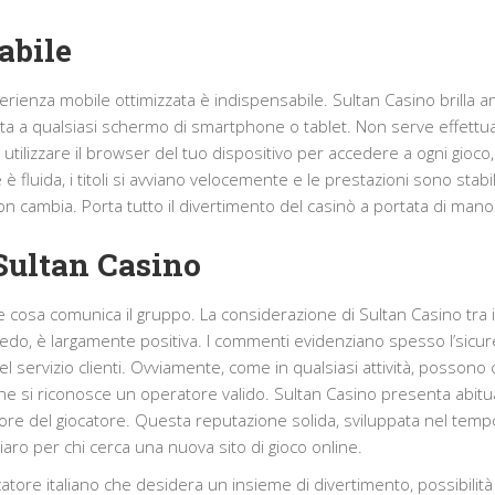
abile
erienza mobile ottimizzata è indispensabile. Sultan Casino brilla a
atta a qualsiasi schermo di smartphone o tablet. Non serve effettu
utilizzare il browser del tuo dispositivo per accedere a ogni gioco, 
 è fluida, i titoli si avviano velocemente e le prestazioni sono stabil
 non cambia. Porta tutto il divertimento del casinò a portata di mano
Sultan Casino
cosa comunica il gruppo. La considerazione di Sultan Casino tra i 
 vedo, è largamente positiva. I commenti evidenziano spesso l’sicur
el servizio clienti. Ovviamente, come in qualsiasi attività, possono 
che si riconosce un operatore valido. Sultan Casino presenta abit
ore del giocatore. Questa reputazione solida, sviluppata nel tempo,
aro per chi cerca una nuova sito di gioco online.
catore italiano che desidera un insieme di divertimento, possibilità