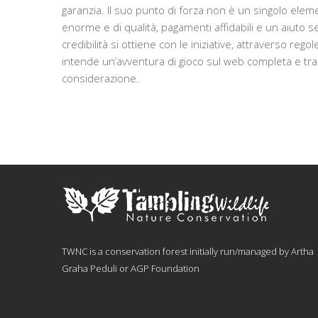
garanzia. Il suo punto di forza non è un singolo eleme
enorme e di qualità, pagamenti affidabili e un aiuto
credibilità si ottiene con le iniziative, attraverso re
intende un’avventura di gioco sul web completa e tr
considerazione.
TWNC is a conservation forest initially run/managed by Artha
Graha Peduli or AGP Foundation