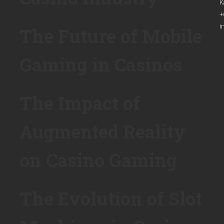
K
+
i
The Future of Mobile
Gaming in Casinos
The Impact of
Augmented Reality
on Casino Gaming
The Evolution of Slot