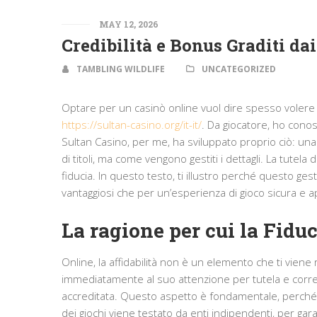
MAY 12, 2026
Credibilità e Bonus Graditi dai
TAMBLING WILDLIFE
UNCATEGORIZED
Optare per un casinò online vuol dire spesso volere d
https://sultan-casino.org/it-it/
. Da giocatore, ho cono
Sultan Casino, per me, ha sviluppato proprio ciò: una
di titoli, ma come vengono gestiti i dettagli. La tutel
fiducia. In questo testo, ti illustro perché questo ge
vantaggiosi che per un’esperienza di gioco sicura e 
La ragione per cui la Fidu
Online, la affidabilità non è un elemento che ti viene
immediatamente al suo attenzione per tutela e corrett
accreditata. Questo aspetto è fondamentale, perché si
dei giochi viene testato da enti indipendenti, per garant