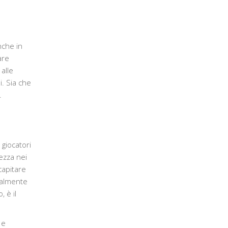
nche in
are
alle
i. Sia che
.
giocatori
ezza nei
capitare
ualmente
 è il
 e