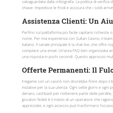
salvaguardata dalla crittografia. La politica di verific
chiave. Impedisce le frodi e assicura che i soldi arri
Assistenza Clienti: Un Ai
Perfino sul piattaforma più facile capitano richieste o pic
nome. Per mia esperienza con Sultan Casino, il team 
italiano. Il canale principale è la chat live, che off
compilare una email. Un’area FAQ ben organizzata arr
una risposta in pochi secondi. Questo approccio multi
Offerte Permanenti: Il Ful
Il legame con un casinò non dovrebbe finire dopo il 
iniziative per la sua utenza. Ogni sette giorni e ogn
denaro, cashback per riottenere parte delle perdite,
giocatori fedeli è il indizio di un operatore che rag
apprezzate, e ogni accesso può trasformarsi l’occasi