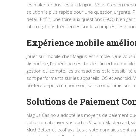
les malentendus liés à la langue. Vous êtes en mesur
solution la plus rapide pour une question urgente. 
détail. Enfin, une foire aux questions (FAQ) bien garn
interrogations fréquentes sur les comptes, les bonu
Expérience mobile amélio
Jouer sur mobile chez Magius est simple. Que vous ut
disponible, l’expérience est totale. L’interface mobile
gestion du compte, les transactions et la possibilité 
sont performants sur les appareils iOS et Android. V
préféré depuis n’importe où, sans compromis sur la 
Solutions de Paiement Co
Magius Casino a adopté les moyens de paiement que
votre compte avec vos cartes Visa ou Mastercard, vi
MuchBetter et ecoPayz. Les cryptomonnaies sont aus