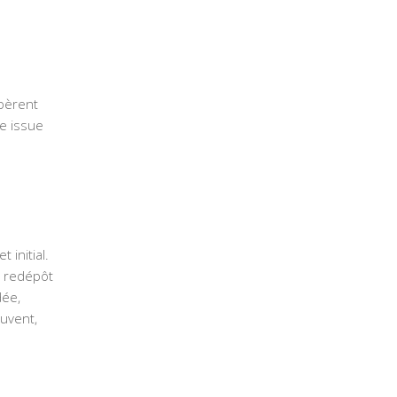
opèrent
e issue
initial.
e redépôt
dée,
uvent,