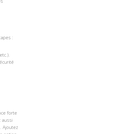
es
tapes :
tc.).
écurité
nce forte
t aussi
e. Ajoutez