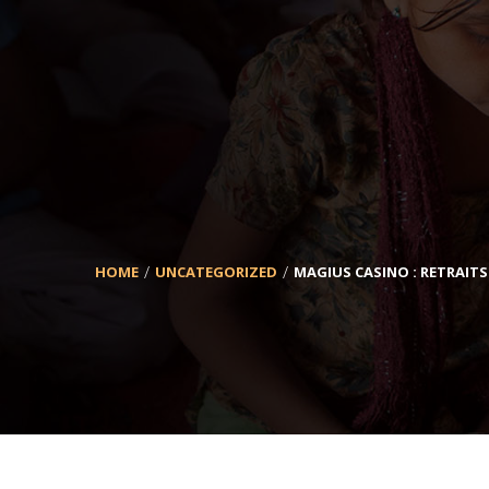
HOME
UNCATEGORIZED
MAGIUS CASINO : RETRAITS