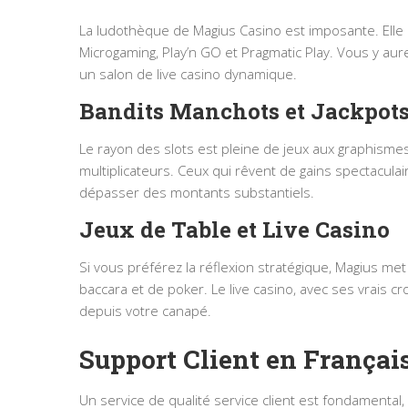
La ludothèque de Magius Casino est imposante. Elle
Microgaming, Play’n GO et Pragmatic Play. Vous y aur
un salon de live casino dynamique.
Bandits Manchots et Jackpot
Le rayon des slots est pleine de jeux aux graphismes
multiplicateurs. Ceux qui rêvent de gains spectaculai
dépasser des montants substantiels.
Jeux de Table et Live Casino
Si vous préférez la réflexion stratégique, Magius me
baccara et de poker. Le live casino, avec ses vrais 
depuis votre canapé.
Support Client en Françai
Un service de qualité service client est fondamental