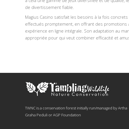
à cela une gamme de jeux diversifiée et de qualité, l
de divertissement fiable.
Magius Casino satisfait les besoins à la fois concret
effectués promptement, en offrant des promotions av
expérience en ligne intégrale. Son adaptation au marc
appropriée pour qui veut combiner efficacité et am
TWNC is a conservation forest initially run/managed by Artha
Graha Peduli or AGP Foundation