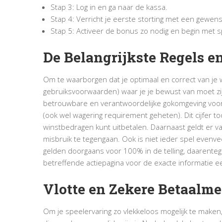
Stap 3: Log in en ga naar de kassa.
Stap 4: Verricht je eerste storting met een gewe
Stap 5: Activeer de bonus zo nodig en begin met s
De Belangrijkste Regels e
Om te waarborgen dat je optimaal en correct van je 
gebruiksvoorwaarden) waar je je bewust van moet zij
betrouwbare en verantwoordelijke gokomgeving voor
(ook wel wagering requirement geheten). Dit cijfer 
winstbedragen kunt uitbetalen. Daarnaast geldt er 
misbruik te tegengaan. Ook is niet ieder spel even
gelden doorgaans voor 100% in de telling, daarente
betreffende actiepagina voor de exacte informatie ee
Vlotte en Zekere Betaalm
Om je speelervaring zo vlekkeloos mogelijk te make