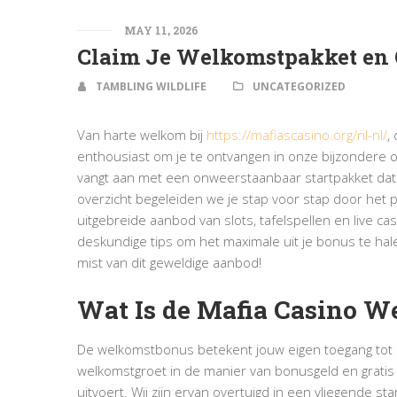
MAY 11, 2026
Claim Je Welkomstpakket en G
TAMBLING WILDLIFE
UNCATEGORIZED
Van harte welkom bij
https://mafiascasino.org/nl-nl/
,
enthousiast om je te ontvangen in onze bijzondere 
vangt aan met een onweerstaanbaar startpakket dat s
overzicht begeleiden we je stap voor stap door het 
uitgebreide aanbod van slots, tafelspellen en live c
deskundige tips om het maximale uit je bonus te hal
mist van dit geweldige aanbod!
Wat Is de Mafia Casino W
De welkomstbonus betekent jouw eigen toegang tot e
welkomstgroet in de manier van bonusgeld en gratis sp
uitvoert. Wij zijn ervan overtuigd in een vliegende s