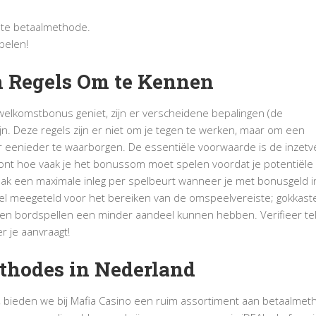
nste betaalmethode.
pelen!
n Regels Om te Kennen
welkomstbonus geniet, zijn er verscheidene bepalingen (de
n. Deze regels zijn er niet om je tegen te werken, maar om een
 eenieder te waarborgen. De essentiële voorwaarde is de inzetv
toont hoe vaak je het bonussom moet spelen voordat je potentiële
vaak een maximale inleg per spelbeurt wanneer je met bonusgeld i
veel meegeteld voor het bereiken van de omspeelvereiste; gokkast
gen bordspellen een minder aandeel kunnen hebben. Verifieer te
r je aanvraagt!
ethodes in Nederland
n, bieden we bij Mafia Casino een ruim assortiment aan betaalme