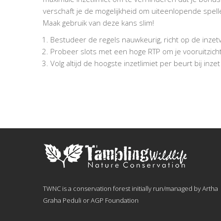
verschaft je de mogelijkheid om uiteenlopende spelle
Maak gebruik van deze kans slim!
Bestudeer de regels nauwkeurig, richt op de inzetv
Probeer slots met een hoge RTP om je vooruitzich
Volg altijd de hoogste inzetlimiet per beurt bij inz
TWNC is a conservation forest initially run/managed by Artha
Graha Peduli or AGP Foundation