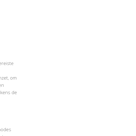
ereiste
nzet, om
en
lkens de
thodes