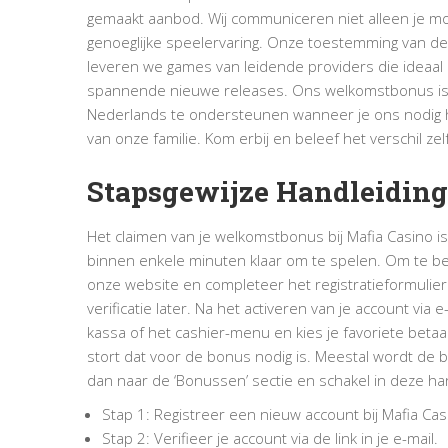
gemaakt aanbod. Wij communiceren niet alleen je m
genoeglijke speelervaring. Onze toestemming van de 
leveren we games van leidende providers die ideaal 
spannende nieuwe releases. Ons welkomstbonus is ru
Nederlands te ondersteunen wanneer je ons nodig he
van onze familie. Kom erbij en beleef het verschil zelf
Stapsgewijze Handleiding
Het claimen van je welkomstbonus bij Mafia Casino is 
binnen enkele minuten klaar om te spelen. Om te b
onze website en completeer het registratieformulier 
verificatie later. Na het activeren van je account via
kassa of het cashier-menu en kies je favoriete beta
stort dat voor de bonus nodig is. Meestal wordt de 
dan naar de ‘Bonussen’ sectie en schakel in deze han
Stap 1: Registreer een nieuw account bij Mafia Cas
Stap 2: Verifieer je account via de link in je e-mail.