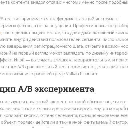
нтента контента внедряются во многом именно после подобны
B тест воспринимается как фундаментальный инструмент
еримых фактов, а не на ощущения. Профессиональные разбо
м
, часто делают акцент на том, что даже даже локальный комп
лиять внутри действия пользователей сегмента: число клико
олю завершения регистрационного шага, открытие возможнос
нарий на первый взгляд может выглядеть по дизайну интерес
ффект. Иной — выглядеть слишком невыразительным, и при э
а этого A/B сравнительный тест позволяет отделить личные
ого влияния в рабочей среде Vulkan Platinum.
нцип A/B эксперимента
Используется начальный элемент, который обычно чаще всего
аллельно создается альтернативная версия, внутри которой
: копирайт кнопки, оттенок элемента, позиционирование эле
й объект, порядок действий а также иной считываемый фактор.