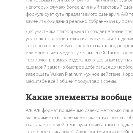
некоторых случаях более длинный текстовый сцен
формулирует суть предлагаемого сценария. A/B т
заменить ожидания реально собранными цифрам
Для участника платформы это создает вполне пр
улучшают пользовательский путь человека: делаю
тестово корректируют элементы каталога, реорг
или обновляют модель уведомлений. Такие новов
тестируют в рамках отдельных отдельных группах
сценарий заметно быстрее добираться до необх
завершать Vulkan Platinum нужное действие. Кор
масштабе всей общей продуктовой среды.
Какие элементы вообще
A/B A/B формат применимо далеко не только лиш
эксперимента вполне может оказаться почти любо
сказывается в действия аудитории а также подд
текстовые описания, CTA-кнопки, призывы к дей