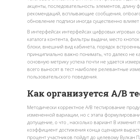
акценты, последовательность элементов, длину 
рекомендаций, всплывающие сообщения, onboardi
обновление подписи иногда существенно влияет 
В интерфейсах интерфейсах цифровых игровых с
каталога контента, фильтры выдачи, место кнопо
блоки, внешний вид кабинета, порядок встроенных
принципиально важно понимать, что далеко не к
основную метрику успеха почти не удается измер
всего выносят в тест наиболее релевантные изм
пользовательского поведения.
Как организуется A/B те
Методически корректное A/B тестирование продук
измененной вариации, но с этапа формулировани
допущение, о что , насколько вариант B изменит
коэффициент достижения конца сценария вырастет
процент участников пойдут до целевому Вулкан П