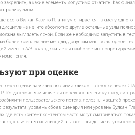
о закрепить, а какие элементы допустимо откатить. Как фина
онтролируемым.
ще всего Вулкан Казино Платинум опирается на смену одного
я дисциплина не, что абсолютно другие остальные узлы полно
 должна выглядеть ясной. Если же необходимо запустить в тес
ки более комплексные методы, допустим многофакторное тест
ций именно A/B подход считается наиболее интерпретируемы
о изменения.
ьзуют при оценке
 точка оценки завязана по линии кликом по кнопке через CTA
. Когда ключевым является переход к целевому шагу, смотря
 юзабилити пользовательского потока, полезны масштаб прох
 результата, уровень сбоев сценария или уровень Вулкан Пл
 где есть контент контентом часто могут сматриваться пока
еанса, количество инициаций а также поведение внутри ключ