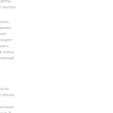
руппы.
т внутри
зать,
далеко
енно
процент
ших к
ие очень
полезный
кости
й объем
е
астники
чше. В