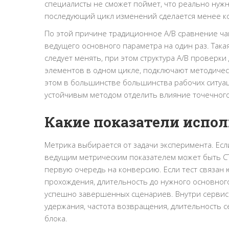
специалисты не сможет поймет, что реально нужн
последующий цикл изменений сделается менее к
По этой причине традиционное A/B сравнение ча
ведущего основного параметра на один раз. Така
следует менять, при этом структура A/B проверки
элементов в одном цикле, подключают методичес
этом в большинстве большинства рабочих ситуа
устойчивым методом отделить влияние точечног
Какие показатели испол
Метрика выбирается от задачи эксперимента. Если
ведущим метрическим показателем может быть CTR
первую очередь на конверсию. Если тест связан
прохождения, длительность до нужного основного
успешно завершенных сценариев. Внутри сервисах
удержания, частота возвращения, длительность с
блока.