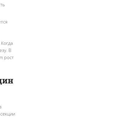
ать
ется
 Когда
зу. В
um рост
дин
з
 секции