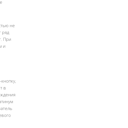
ле
стью не
т ряд
. При
м и
-кнопку,
т в
ождения
атинум
затель
евого