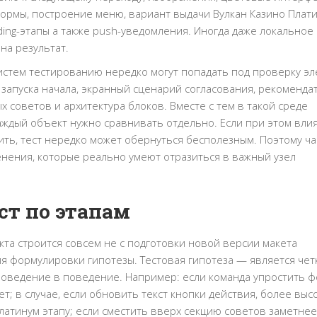
формы, построение меню, вариант выдачи Вулкан Казино Плат
ng-этапы а также push-уведомления. Иногда даже локальное
на результат.
истем тестированию нередко могут попадать под проверку э
к запуска начала, экранный сценарий согласования, рекоменд
 советов и архитектура блоков. Вместе с тем в такой среде
аждый объект нужно сравнивать отдельно. Если при этом вли
ить, тест нередко может обернуться бесполезным. Поэтому ч
енения, которые реально умеют отразиться в важный узел
ст по этапам
та строится совсем не с подготовки новой версии макета
я формулировки гипотезы. Тестовая гипотеза — является чет
 поведение в поведение. Например: если команда упростить ф
; в случае, если обновить текст кнопки действия, более выс
латинум этапу; если сместить вверх секцию советов заметнее