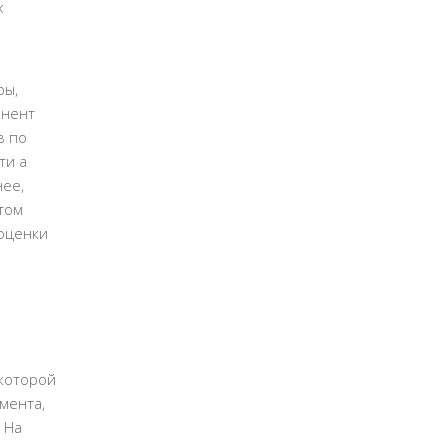
х
ры,
онент
в по
ти а
нее,
том
 оценки
 которой
мента,
 На