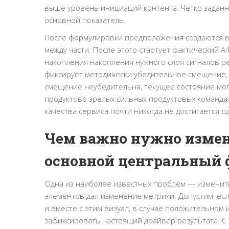
выше уровень инициаций контента. Четко заданна
основной показатель.
После формулировки предположения создаются ве
между части. После этого стартует фактический A
накопления накопления нужного слоя сигналов ре
фиксирует методически убедительное смещение, 
смещение неубедительна, текущее состояние могу
продуктово зрелых сильных продуктовых командах 
качества сервиса почти никогда не достигается
Чем важно нужно измен
основной центральный 
Одна из наиболее известных проблем — изменить 
элементов дал изменение метрики. Допустим, есл
и вместе с этим визуал, в случае положительном
зафиксировать настоящий драйвер результата. С 