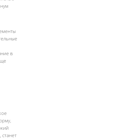
инум
лементы
ательные
яние в
аще
кое
орму,
окий
, станет