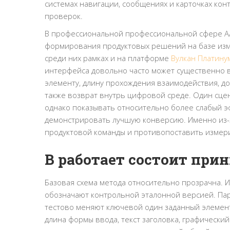
системах навигации, сообщениях и карточках ко
проверок.
В профессиональной профессиональной сфере A/
формирования продуктовых решений на базе изм
среди них рамках и на платформе
Вулкан Платину
интерфейса довольно часто может существенно в
элементу, длину прохождения взаимодействия, д
также возврат внутрь цифровой среде. Один сце
однако показывать относительно более слабый э
демонстрировать лучшую конверсию. Именно из-з
продуктовой команды и противопоставить измерим
В работает состоит при
Базовая схема метода относительно прозрачна. 
обозначают контрольной эталонной версией. Пар
тестово меняют ключевой один заданный элемент
длина формы ввода, текст заголовка, графически