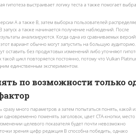
я гипотеза выстраивает логику теста а также помогает выбр
рсии A а также B, затем выборка пользователей распределя
/B запуск а также начинается получение наблюдений. После
зультаты анализируются. Когда одна из сравниваемых версий
этот вариант обычно могут запустить на большую аудиторию.
т оставить без продуктовых изменений либо уточняют гипоте
такой цикл повторяется постоянно, потому что Vulkan Platin
 одним единственным экспериментом.
ять по возможности только о
фактор
сразу много параметров а затем попытаться понять, какой и
и одновременно поменять заголовок, цвет CTA-кнопки, место
 изменении целевого показателя будет почти невозможно
точки зрения цифр редакция B способна победить, однако