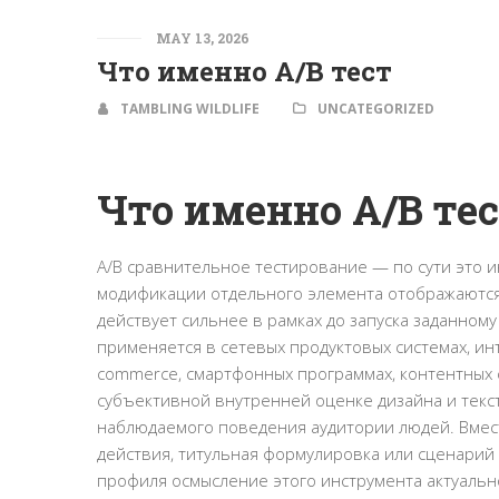
MAY 13, 2026
Что именно A/B тест
TAMBLING WILDLIFE
UNCATEGORIZED
Что именно A/B те
A/B сравнительное тестирование — по сути это и
модификации отдельного элемента отображаются 
действует сильнее в рамках до запуска заданном
применяется в сетевых продуктовых системах, ин
commerce, смартфонных программах, контентных с
субъективной внутренней оценке дизайна и текст
наблюдаемого поведения аудитории людей. Вместо
действия, титульная формулировка или сценарий 
профиля осмысление этого инструмента актуальн