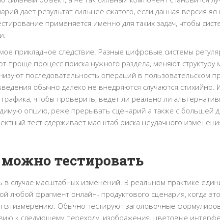
арий дает результат сильнее сжатого, если данная версия яс
естирование применяется именно для таких задач, чтобы сист
и.
ямое прикладное следствие. Разные цифровые системы регул
т проще процесс поиска нужного раздела, меняют структуру 
анизуют последовательность операций в пользовательском п
ведения обычно далеко не внедряются случаются стихийно. 
 трафика, чтобы проверить, ведет ли реально ли альтернати
одимую опцию, реже прерывать сценарий а также с большей 
ректный тест сдерживает масштаб риска неудачного изменени
 можно тестировать
ь в случае масштабных изменений. В реальном практике еди
й любой фрагмент онлайн- продуктового сценария, когда это
ается измерению. Обычно тестируют заголовочные формулиров
ствию к следующему переходу, изображения, цветовые интерф