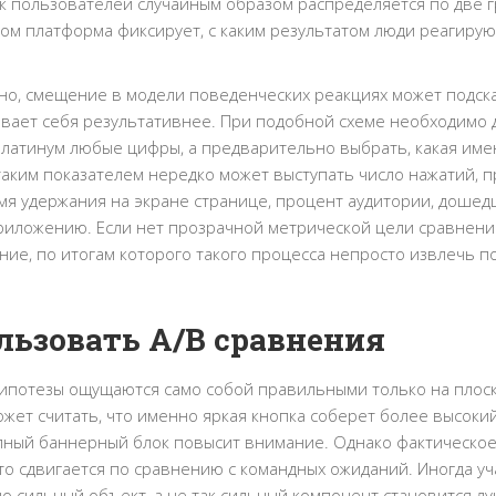
 пользователей случайным образом распределяется по две г
дом платформа фиксирует, с каким результатом люди реагирую
но, смещение в модели поведенческих реакциях может подска
вает себя результативнее. При подобной схеме необходимо 
Платинум любые цифры, а предварительно выбрать, какая им
 таким показателем нередко может выступать число нажатий, 
я удержания на экране странице, процент аудитории, дошед
приложению. Если нет прозрачной метрической цели сравнен
ние, по итогам которого такого процесса непросто извлечь 
льзовать A/B сравнения
гипотезы ощущаются само собой правильными только на плос
жет считать, что именно яркая кнопка соберет более высоки
рупный баннерный блок повысит внимание. Однако фактическо
о сдвигается по сравнению с командных ожиданий. Иногда уч
 сильный объект, а не так сильный компонент становится лу