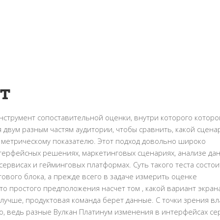
ст
нструмент сопоставительной оценки, внутри которого которо
двум разным частям аудитории, чтобы сравнить, какой сцена
у метрическому показателю. Этот подход довольно широко
терфейсных решениях, маркетинговых сценариях, анализе дан
ервисах и гейминговых платформах. Суть такого теста состои
ового блока, а прежде всего в задаче измерить оценке
 простого предположения насчет том , какой вариант экрана
лучше, продуктовая команда берет данные. С точки зрения в
о, ведь разные Вулкан Платинум изменения в интерфейсах се