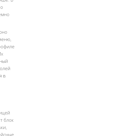
но
емно
ярно
меню,
рофиле
Их
вный
долей
я в
ницей
т блок
ки,
ейсные