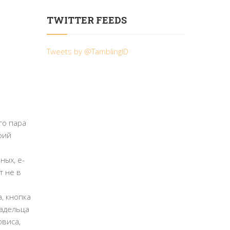
TWITTER FEEDS
Tweets by @TamblingID
го пара
рий
ных, e-
т не в
, кнопка
ладельца
рвиса,