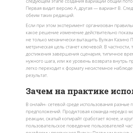
следующем этапе создания вариаций общий поток
Первая видит версию A, другая — вариант B. Сле
обеим таких редакций.
Если при этом эксперимент организован правиль
какое решение изменение действительно показы
не только механически вытащить Вулкан Казино 
метрическая цель станет ключевой. В частности,
достижения завершения сценария, типичное врем
нужного шага, или же уровень возврата внутрь 
легко переходит к формату несистемное наблюде
результат.
Зачем на практике испо
В онлайн- сетевой среде использования разные 
предположений. Продуктовая команда нередко мо
реакции, сжатый копирайт сработает яснее, и к
пользовательское поведение пользователей част
платформы пропускают Вулкан Платинум визуально