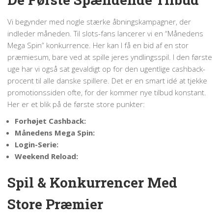
Vi begynder med nogle stærke åbningskampagner, der
indleder måneden. Til slots-fans lancerer vi en “Månedens
Mega Spin” konkurrence. Her kan I få en bid af en stor
præmiesum, bare ved at spille jeres yndlingsspil. I den første
uge har vi også sat gevaldigt op for den ugentlige cashback-
procent til alle danske spillere. Det er en smart idé at tjekke
promotionssiden ofte, for der kommer nye tilbud konstant.
Her er et blik på de første store punkter:
Forhøjet Cashback:
Månedens Mega Spin:
Login-Serie:
Weekend Reload:
Spil & Konkurrencer Med
Store Præmier