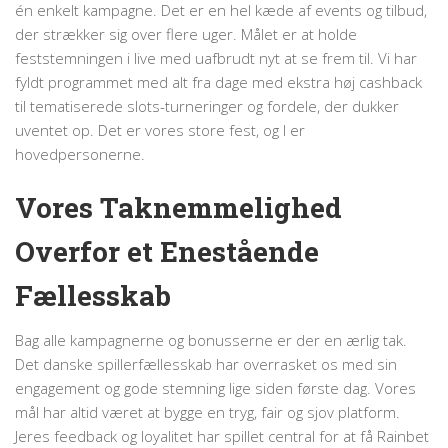
én enkelt kampagne. Det er en hel kæde af events og tilbud,
der strækker sig over flere uger. Målet er at holde
feststemningen i live med uafbrudt nyt at se frem til. Vi har
fyldt programmet med alt fra dage med ekstra høj cashback
til tematiserede slots-turneringer og fordele, der dukker
uventet op. Det er vores store fest, og I er
hovedpersonerne.
Vores Taknemmelighed
Overfor et Enestående
Fællesskab
Bag alle kampagnerne og bonusserne er der en ærlig tak.
Det danske spillerfællesskab har overrasket os med sin
engagement og gode stemning lige siden første dag. Vores
mål har altid været at bygge en tryg, fair og sjov platform.
Jeres feedback og loyalitet har spillet central for at få Rainbet