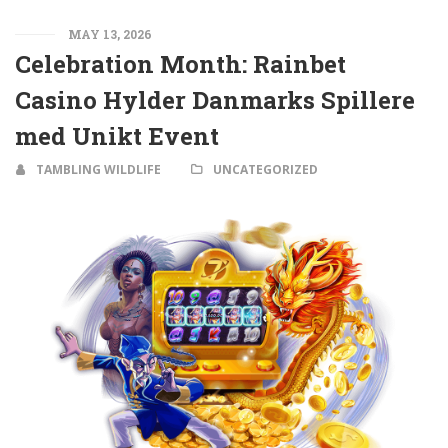
MAY 13, 2026
Celebration Month: Rainbet
Casino Hylder Danmarks Spillere
med Unikt Event
TAMBLING WILDLIFE
UNCATEGORIZED