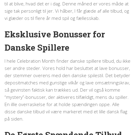
til at blive, hvad det er i dag. Denne måned er vores måde at
sige tak personligt til jer. Vi håber, I får glæde af alle tilbud, og
vi glæder os til flere år med spil og fællesskab.
Eksklusive Bonusser for
Danske Spillere
I hele Celebration Month finder danske spillere tilbud, du ikke
ser andre steder. Vores hold har besluttet at lave bonusser,
der stemmer overens med den danske spilestil. Det betyder
depositmatches med gunstige vilkår og lave omsætningskrav,
så gevinsten faktisk kan trækkes ud. Der vil også komme
“mystery”-bonusser, der aktiveres tilfældigt, mens du spiller.
En illle overraskelse for at holde spændingen oppe. Alle
disse danske tilbud vil være markeret med et lille dansk flag
på siden.
De Første Spændende Tilbud