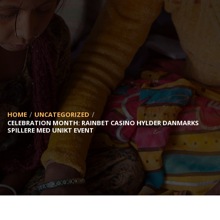
HOME
UNCATEGORIZED
CELEBRATION MONTH: RAINBET CASINO HYLDER DANMARKS
SPILLERE MED UNIKT EVENT