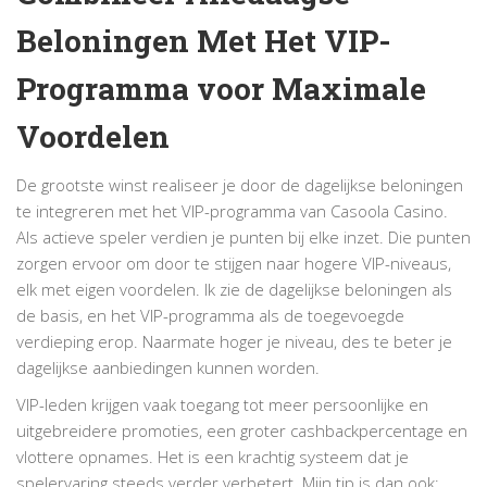
Beloningen Met Het VIP-
Programma voor Maximale
Voordelen
De grootste winst realiseer je door de dagelijkse beloningen
te integreren met het VIP-programma van Casoola Casino.
Als actieve speler verdien je punten bij elke inzet. Die punten
zorgen ervoor om door te stijgen naar hogere VIP-niveaus,
elk met eigen voordelen. Ik zie de dagelijkse beloningen als
de basis, en het VIP-programma als de toegevoegde
verdieping erop. Naarmate hoger je niveau, des te beter je
dagelijkse aanbiedingen kunnen worden.
VIP-leden krijgen vaak toegang tot meer persoonlijke en
uitgebreidere promoties, een groter cashbackpercentage en
vlottere opnames. Het is een krachtig systeem dat je
spelervaring steeds verder verbetert. Mijn tip is dan ook: