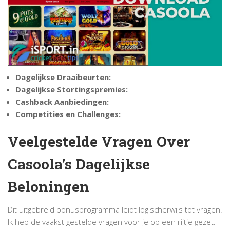
Dagelijkse Draaibeurten:
Dagelijkse Stortingspremies:
Cashback Aanbiedingen:
Competities en Challenges:
Veelgestelde Vragen Over
Casoola’s Dagelijkse
Beloningen
Dit uitgebreid bonusprogramma leidt logischerwijs tot vragen.
Ik heb de vaakst gestelde vragen voor je op een rijtje gezet.