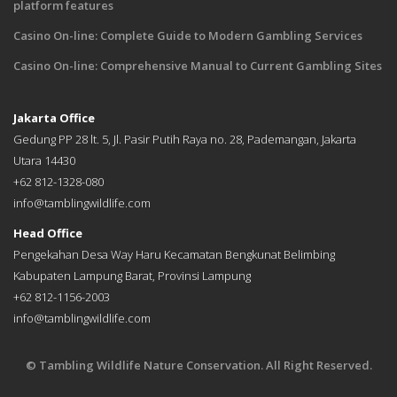
platform features
Casino On-line: Complete Guide to Modern Gambling Services
Casino On-line: Comprehensive Manual to Current Gambling Sites
Jakarta Office
Gedung PP 28 lt. 5, Jl. Pasir Putih Raya no. 28, Pademangan, Jakarta
Utara 14430
+62 812-1328-080
info@tamblingwildlife.com
Head Office
Pengekahan Desa Way Haru Kecamatan Bengkunat Belimbing
Kabupaten Lampung Barat, Provinsi Lampung
+62 812-1156-2003
info@tamblingwildlife.com
© Tambling Wildlife Nature Conservation. All Right Reserved.