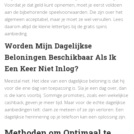
Voordat je dat geld kunt opnemen, moet je eerst voldoen
aan de bijbehorende speelvoorwaarden. Die zijn over het
algemeen acceptabel, maar je moet ze wel vervullen. Lees
daarom altijd de kleine lettertjes bij de gratis spins
aanbieding.
Worden Mijn Dagelijkse
Beloningen Beschikbaar Als Ik
Een Keer Niet Inlog?
Meestal niet. Het idee van een dagelijkse beloning is dat hij
voor die ene dag van toepassing is. Sla je een dag over, dan
is die kans voorbij. Sommige promoties, zoals een wekelijkse
cashback, geven je meer tijd. Maar voor de echte dagelijkse
aanbiedingen telt: claim ze meteen of ze zijn verloren. Een
dagelijkse herinnering op je telefoon kan een oplossing zijn.
Methoden om Optimaal te