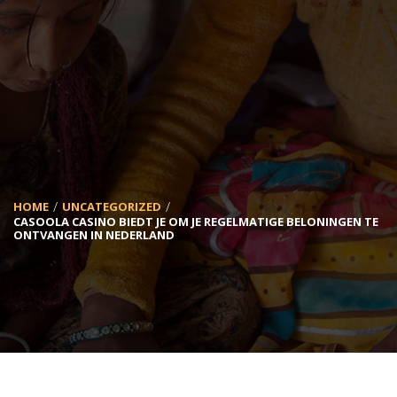
HOME
UNCATEGORIZED
CASOOLA CASINO BIEDT JE OM JE REGELMATIGE BELONINGEN TE
ONTVANGEN IN NEDERLAND