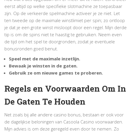
eerst altijd op welke specifieke slotmachine ze toepasbaar
zijn. Op de verkeerde spelmachine activeer je ze niet. Let
ten tweede op de maximale winstlimiet per spin; zo ontloop
je dat je een grote winst misloopt door een regel. Mijn derde
tip is om de spins niet te haastig te gebruiken. Neem even
de tijd om het spel te doorgronden, zodat je eventuele
bonusronden goed benut.
Speel met de maximale inzetlijn.
Bewaak je winsten in de gaten.
Gebruik ze om nieuwe games te proberen.
Regels en Voorwaarden Om In
De Gaten Te Houden
Net zoals bij alle andere casino bonus, bestaan er ook voor
de dagelijkse beloningen van Casoola Casino voorwaarden.
Mijn advies is om deze geregeld even door te nemen. Zo