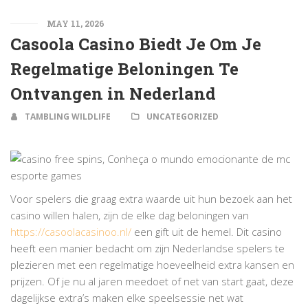
MAY 11, 2026
Casoola Casino Biedt Je Om Je
Regelmatige Beloningen Te
Ontvangen in Nederland
TAMBLING WILDLIFE
UNCATEGORIZED
Voor spelers die graag extra waarde uit hun bezoek aan het
casino willen halen, zijn de elke dag beloningen van
https://casoolacasinoo.nl/
een gift uit de hemel. Dit casino
heeft een manier bedacht om zijn Nederlandse spelers te
plezieren met een regelmatige hoeveelheid extra kansen en
prijzen. Of je nu al jaren meedoet of net van start gaat, deze
dagelijkse extra’s maken elke speelsessie net wat